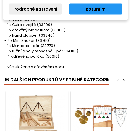
- 1 x ozvučná dřívka 25x200mm - pár (33030)
Podrobné nastavení
Rozumím
- 1 x Tone claves 20 x 170/200 (33040)
- 1 x Guiro smooth (33140)
- 1 x Guiro (33170)
- 1 x Guiro dvojité (33200)
- 1 x dřevěný block 18cm (33300)
- 1 x hand clapper (33340)
- 2 x Mini Shaker (33760)
- 1 x Maracas - pár (33770)
- 1 x ruční činely mosazné - pár (34100)
- 4 x dřevěná palička (36010)
- vše uloženo v dřevěném boxu
16 DALŠÍCH PRODUKTŮ VE STEJNÉ KATEGORII:
<
>