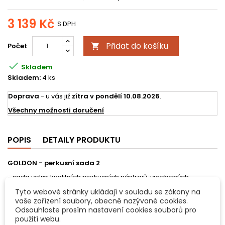
3 139 Kč
S DPH
Přidat do košíku
Počet


Skladem
Skladem:
4 ks
Doprava
- u vás již
zítra v pondělí 10.08.2026
.
Všechny možnosti doručení
POPIS
DETAILY PRODUKTU
GOLDON - perkusní sada 2
- sada velmi kvalitních perkusních nástrojů, vyrobených
převážně z bukového dřeva
Tyto webové stránky ukládají v souladu se zákony na
vaše zařízení soubory, obecně nazývané cookies.
Sada obsahuje:
Odsouhlaste prosím nastavení cookies souborů pro
- 1 x ozvučná dřívka 18x200mm - pár (33010)
použití webu.
- 1 x ozvučná dřívka 20x200mm - pár (33020)