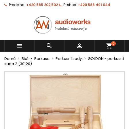
Prodejna:
+420 585 202 502
E-shop:
+420 588 491 044
0



shopping_cart
Domů
Bicí
Perkuse
Perkusní sady
GOLDON - perkusní
sada 2 (30120)