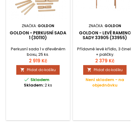
ZNAČKA:
GOLDON
ZNAČKA:
GOLDON
GOLDON - PERKUSNÍ SADA
GOLDON - LEVÉ RAMENO
1 (30110)
SADY 33905 (33955)
Perkusní sada 1 v dřevěném
Přídavné levé křídlo, 3 činely
boxu, 25 ks.
+ paličky.
2 919 Kč
2 379 Kč
Přidat do košíku
Přidat do košíku



Skladem
Není skladem - na
Skladem:
2 ks
objednávku