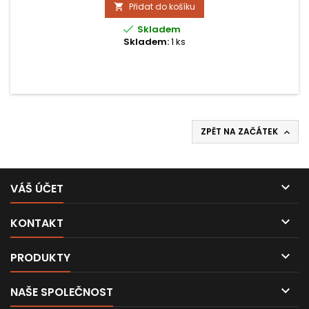
Přidat do košíku


Skladem
Skladem:
1 ks
ZPĚT NA ZAČÁTEK


VÁŠ ÚČET

KONTAKT

PRODUKTY

NAŠE SPOLEČNOST