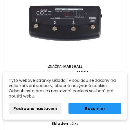
ZNAČKA:
MARSHALL
MARSHALL PEDL-91009
Tyto webové stránky ukládají v souladu se zákony na
vaše zařízení soubory, obecně nazývané cookies.
Programovatelný nožní ovladač pro kytarové aparáty z řady
Odsouhlaste prosím nastavení cookies souborů pro
CODE (CODE25, CODE50, CODE 100 a CPDE100H); kovové šasí;
použití webu.
6 m propojovací kabel Jack 6,3 mm mono.
1 790 Kč
Podrobné nastavení
Rozumím
Přidat do košíku


Skladem
Skladem:
2 ks