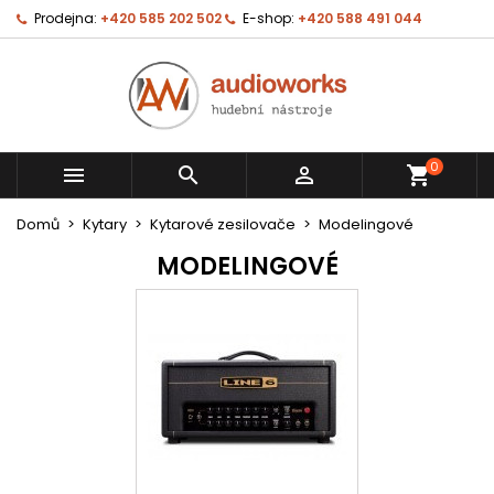
Prodejna:
+420 585 202 502
E-shop:
+420 588 491 044
0



shopping_cart
Domů
Kytary
Kytarové zesilovače
Modelingové
MODELINGOVÉ