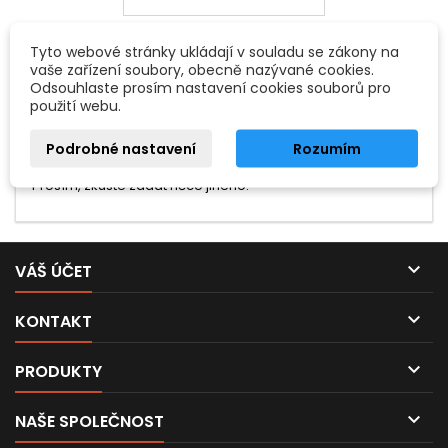
Tyto webové stránky ukládají v souladu se zákony na
vaše zařízení soubory, obecně nazývané cookies.
Odsouhlaste prosím nastavení cookies souborů pro
použití webu.
Podrobné nastavení
Rozumím
Hledaný výraz nebyl nenalezen.
Prosím, zkuste zadat něco jiného.

VÁŠ ÚČET

KONTAKT

PRODUKTY

NAŠE SPOLEČNOST