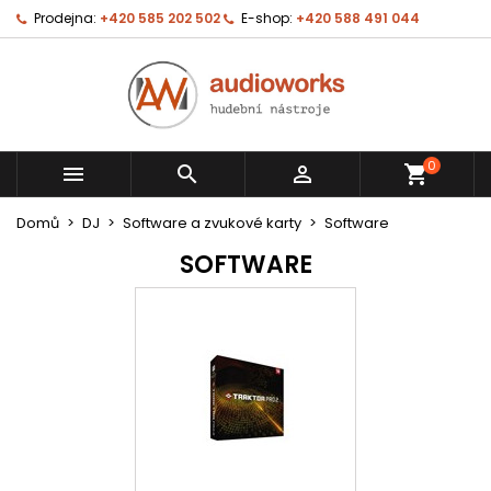
Prodejna:
+420 585 202 502
E-shop:
+420 588 491 044
0



shopping_cart
Domů
DJ
Software a zvukové karty
Software
SOFTWARE