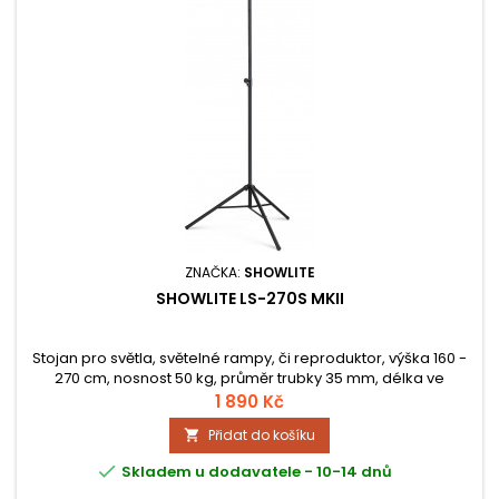
ZNAČKA:
SHOWLITE
SHOWLITE LS-270S MKII
Stojan pro světla, světelné rampy, či reproduktor, výška 160 -
270 cm, nosnost 50 kg, průměr trubky 35 mm, délka ve
složeném stavu 144 cm.
1 890 Kč
Přidat do košíku


Skladem u dodavatele - 10-14 dnů