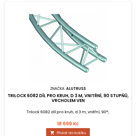
ZNAČKA:
ALUTRUSS
TRILOCK 6082 DÍL PRO KRUH, D 3 M, VNITŘNÍ, 90 STUPŇŮ,
VRCHOLEM VEN
Trilock 6082 díl pro kruh, d 3 m, vnitřní, 90°,
18 699 Kč
Přidat do košíku
