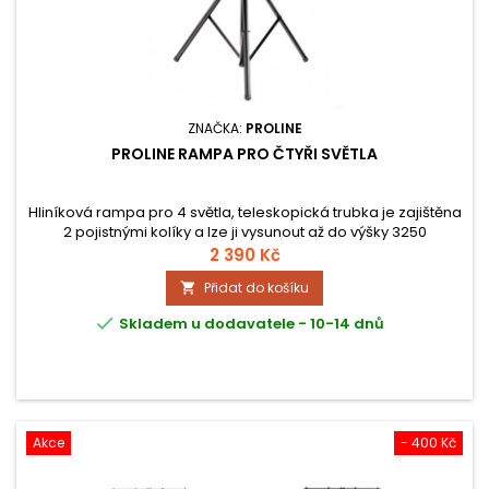
ZNAČKA:
PROLINE
PROLINE RAMPA PRO ČTYŘI SVĚTLA
Hliníková rampa pro 4 světla, teleskopická trubka je zajištěna
2 pojistnými kolíky a lze ji vysunout až do výšky 3250
mm. Rampa se vyznačuje stabilní, extra širokou konstrukcí s
2 390 Kč
velkými upínacími šrouby. Nosnost je 50 kg.
Přidat do košíku


Skladem u dodavatele - 10-14 dnů
Akce
- 400 Kč