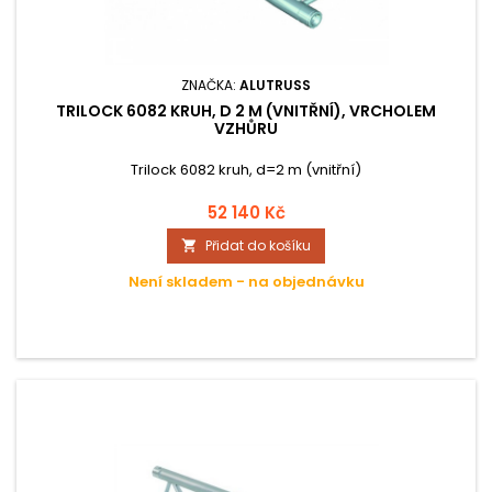
ZNAČKA:
ALUTRUSS
TRILOCK 6082 KRUH, D 2 M (VNITŘNÍ), VRCHOLEM
VZHŮRU
Trilock 6082 kruh, d=2 m (vnitřní)
52 140 Kč
Přidat do košíku

Není skladem - na objednávku