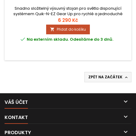
Snadno složitelný výsuvný stojan pro světla disponující
systémem Quik-N-EZ Gear Up pro rychlé a jednoduché
nastavení. Zesílený T-bar. Nastavitelná výška 164 - 350 cm,
6 290 Kč
nosnost 45 kg, hmotnost 10,2 kg, rádius základny 184 cm,
Přidat do košíku

rozměry ve složeném stavu 147 x 22,5 cm.

Na externím skladu. Odesíláme do 3 dnů.
ZPĚT NA ZAČÁTEK


VÁŠ ÚČET

KONTAKT

PRODUKTY