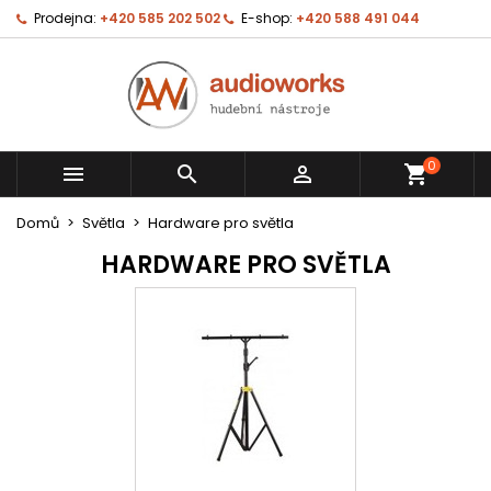
Prodejna:
+420 585 202 502
E-shop:
+420 588 491 044
0



shopping_cart
Domů
Světla
Hardware pro světla
HARDWARE PRO SVĚTLA