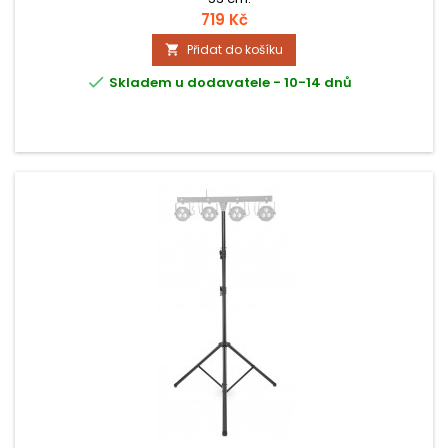
719 Kč
Přidat do košíku


Skladem u dodavatele - 10-14 dnů