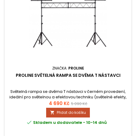
ZNAČKA:
PROLINE
PROLINE SVĚTELNÁ RAMPA SE DVĚMA T NÁSTAVCI
Světelná rampa se dvěma T nástavci v černém provedení,
ideální pro světelnou a efektovou techniku ​​(světelné efekty,
mlhostroje atd.). Maximální nosnost tohoto systému je 75 kg a
4 690 Kč
5 090 Kč
výška je nastavitelná v rozmezí od 1,5 do 3 metrů.
Přidat do košíku


Skladem u dodavatele - 10-14 dnů