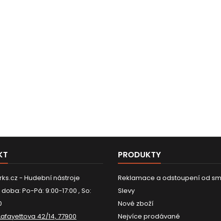
KT
PRODUKTY
ks.cz - Hudební nástroje
Reklamace a odstoupení od sm
 doba: Po-Pá: 9:00-17:00 , So:
Slevy
0
Nové zboží
Lafayettova 42/14, 77900
Nejvíce prodávané