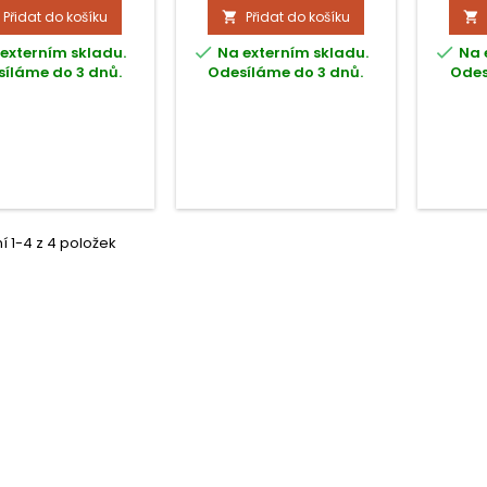
ým portem vpředu
basovým portem vpředu
basov
Přidat do košíku
Přidat do košíku


lexibilitu umístění.
pro flexibilitu umístění.
pro f
ý a lehký zesilovač
Výkonný a lehký zesilovač
Výkonn


externím skladu.
Na externím skladu.
Na 
třídy D.
třídy D.
íláme do 3 dnů.
Odesíláme do 3 dnů.
Odes
 1-4 z 4 položek