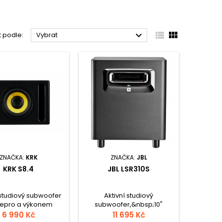



t podle:
Vybrat
ZNAČKA:
KRK
ZNAČKA:
JBL
KRK S8.4
JBL LSR310S
 studiový subwoofer
Aktivní studiový
 repro a výkonem
subwoofer,&nbsp;10"
Zaoblený design s
woofer,&nbsp;výkon 200 W
6 990 Kč
11 695 Kč