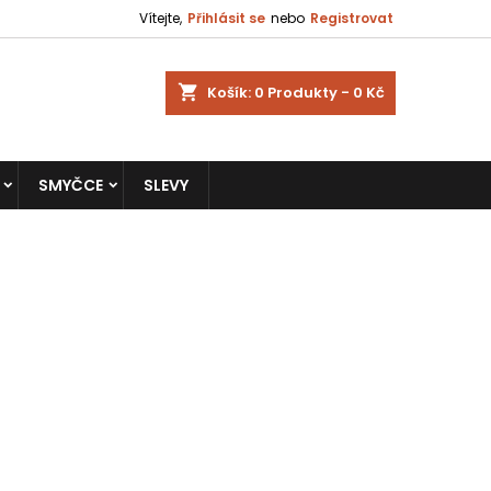
Vítejte,
Přihlásit se
nebo
Registrovat
shopping_cart
Košík:
0
Produkty - 0 Kč
SMYČCE
SLEVY