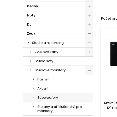
Dechy
Noty
Počet pro
DJ
Zvuk
Studio a recording
Zvukové karty
Studio sety
Studiové monitory
Pasivní
Aktivní
Subwoofery
Aktivní
Stojany a příslušenství pro
12" r
monitory
W. Z