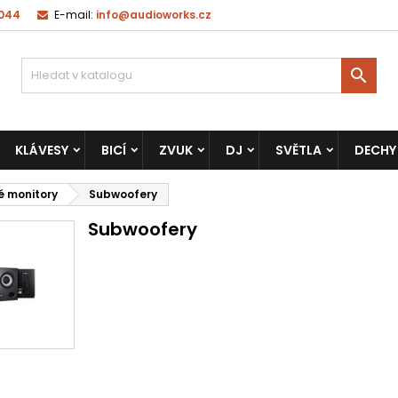
 044
E-mail:
info@audioworks.cz

KLÁVESY
BICÍ
ZVUK
DJ
SVĚTLA
DECHY
é monitory
Subwoofery
Subwoofery