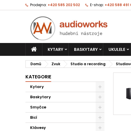
Prodejna:
+420 585 202 502
E-shop:
+420 588 491
KYTARY
BASKYTARY
UKULELE
Domů
Zvuk
Studio a recording
Studiov
KATEGORIE
Kytary
Baskytary
Smyčce
Bicí
Klávesy