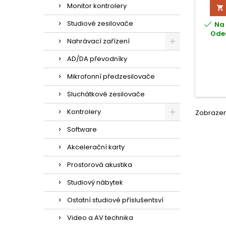
basov
Monitor kontrolery

pro f
Výkonn
Studiové zesilovače

Na 
Odes
Nahrávací zařízení
AD/DA převodníky
Mikrofonní předzesilovače
Sluchátkové zesilovače
Kontrolery
Zobrazení
Software
Akcelerační karty
Prostorová akustika
Studiový nábytek
Ostatní studiové příslušentsví
Video a AV technika