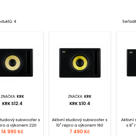
duktů: 4
Seřadi
ZNAČKA:
KRK
ZNAČKA:
KRK
KRK S12.4
KRK S10.4
 studiový subwoofer s
Aktivní studiový subwoofer s
Aktivní
epro a výkonem 220
10" repro a výkonem 160
s 8"
aoblený design s
W. Zaoblený design s
109W. 
14 990 Kč
7 490 Kč