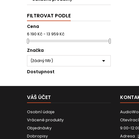
FILTROVAT PODLE
Cena
6 190 Kč - 13 959 Kč
Značka

(žádný filtr)
Dostupnost
VÁŠ ÚČET
KONTA
Osobní údaje
AudioWor
Vrácené produkty
Otevírací
Objednávky
9:00-12:0
Dobropisy
Adresa :