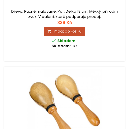
Dřevo; Ručně malované; Pár; Délka 19 cm; Měkký, přírodní
zvuk; V balení, které podporuje prodej;
339 Kč
Přidat do košíku


Skladem
Skladem:
1 ks