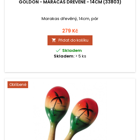
GOLDON - MARACAS DŘEVĚNÉ - 14CM (33803)
Marakas dřevěný, 14cm, pár
279 Kč
Přidat do košíku


Skladem
Skladem:
> 5 ks
Oblíbené