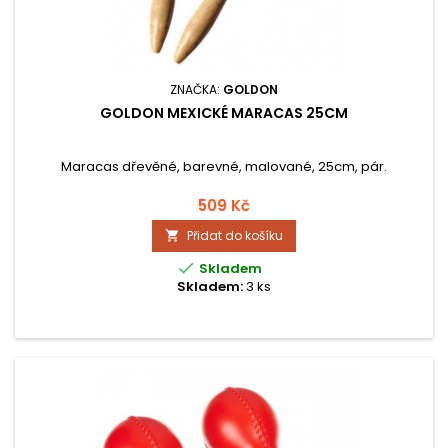
ZNAČKA:
GOLDON
GOLDON MEXICKÉ MARACAS 25CM
Maracas dřevěné, barevné, malované, 25cm, pár.
509 Kč
Přidat do košíku


Skladem
Skladem:
3 ks