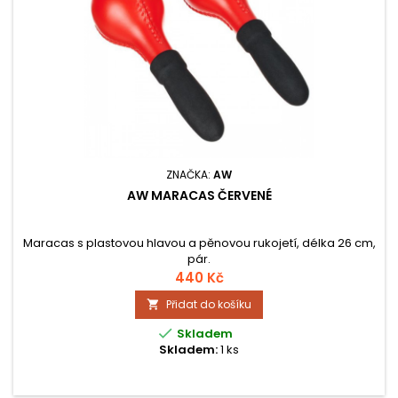
ZNAČKA:
AW
AW MARACAS ČERVENÉ
Maracas s plastovou hlavou a pěnovou rukojetí, délka 26 cm,
pár.
440 Kč
Přidat do košíku


Skladem
Skladem:
1 ks