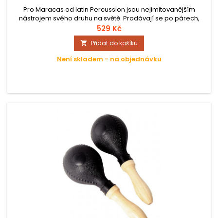
Pro Maracas od latin Percussion jsou nejimitovanějším
nástrojem svého druhu na světě. Prodávají se po párech,
jeden vysoko, druhý hluboko laděný – což je obvyklým
529 Kč
znakem tradičních maracas. - Jasný, hlasitý zvuk; plast a
Přidat do košíku

dřevěné rukojeti
Není skladem - na objednávku