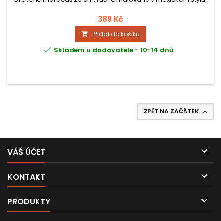
389 Kč
Přidat do košíku


Skladem u dodavatele - 10-14 dnů
ZPĚT NA ZAČÁTEK


VÁŠ ÚČET

KONTAKT

PRODUKTY