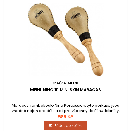
ZNAČKA:
MEINL
MEINL NINO 10 MINI SKIN MARACAS
Maracas, rumbakoule Nino Percussion, tyto perkuse jsou
vhodné nejen pro děti, ale i pro všechny další hudebníky,
kteří hledají levné, ale kvalitní nástroje. Konkrétně tento
585 Kč
model je vyroben z kůže, aby měl kulatý, teplý a přirozený
Přidat do košíku

zvuk. Jejich držadla jsou ergonomicky tvarovaná, aby se na