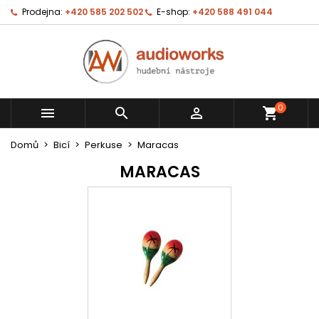
Prodejna:
+420 585 202 502
E-shop:
+420 588 491 044
0



shopping_cart
Domů
Bicí
Perkuse
Maracas
MARACAS