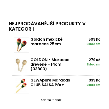
NEJPRODÁVANĚJŠÍ PRODUKTY V
KATEGORII
Goldon mexické
509 Kč
maracas 25cm
Skladem
GOLDON - Maracas
279 Kč
dřevěné - 14cm
Skladem
(33803)
GEWApure Maracas
339 Kč
CLUB SALSA Pár+
Skladem
Zobrazit další