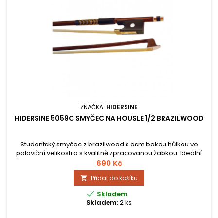
ZNAČKA:
HIDERSINE
HIDERSINE 5059C SMYČEC NA HOUSLE 1/2 BRAZILWOOD
Studentský smyčec z brazilwood s osmibokou hůlkou ve
poloviční velikosti a s kvalitně zpracovanou žabkou. Ideální
volba pro začátečníky.
690 Kč
Přidat do košíku


Skladem
Skladem:
2 ks