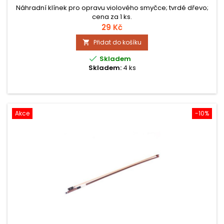
Náhradní klínek pro opravu violového smyčce; tvrdé dřevo;
cena za 1 ks.
29 Kč
Přidat do košíku


Skladem
Skladem:
4 ks
Akce
-10%