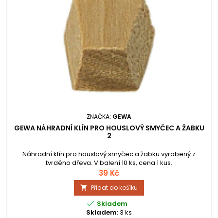
ZNAČKA:
GEWA
GEWA NÁHRADNÍ KLÍN PRO HOUSLOVÝ SMYČEC A ŽABKU
2
Náhradní klín pro houslový smyčec a žabku vyrobený z
tvrdého dřeva. V balení 10 ks, cena 1 kus.
39 Kč
Přidat do košíku


Skladem
Skladem:
3 ks