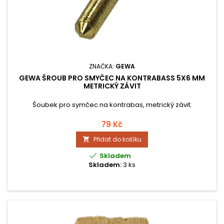
ZNAČKA:
GEWA
GEWA ŠROUB PRO SMYČEC NA KONTRABASS 5X6 MM
METRICKÝ ZÁVIT
Šoubek pro symčec na kontrabas, metrický závit.
79 Kč
Přidat do košíku


Skladem
Skladem:
3 ks