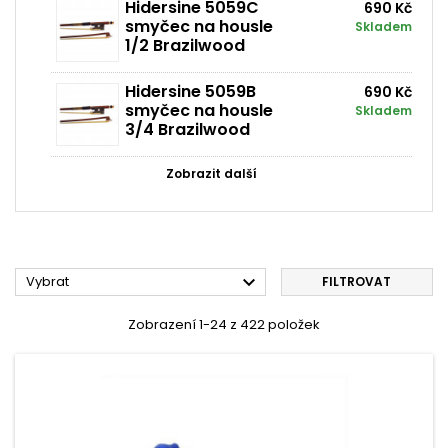
Hidersine 5059C
690 Kč
smyčec na housle
Skladem
1/2 Brazilwood
Hidersine 5059B
690 Kč
smyčec na housle
Skladem
3/4 Brazilwood
Zobrazit další

Vybrat
FILTROVAT
Zobrazení 1-24 z 422 položek