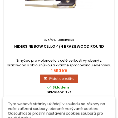
ZNAČKA:
HIDERSINE
HIDERSINE BOW CELLO 4/4 BRAZILWOOD ROUND
Smyčec pro violoncello v celé velikosti vyrobený z
brazilwood s oblou hůlkou a kvalitně zpracovanou ebenovou
žabkou.
1 590 Kč
Přidat do košíku


Skladem
Skladem:
3 ks
Tyto webové stránky ukládají v souladu se zákony na
vaše zařízení soubory, obecně nazývané cookies.
Odsouhlaste prosím nastavení cookies souborů pro