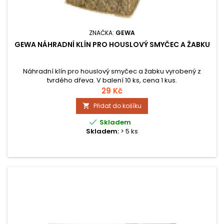
ZNAČKA:
GEWA
GEWA NÁHRADNÍ KLÍN PRO HOUSLOVÝ SMYČEC A ŽABKU
Náhradní klín pro houslový smyčec a žabku vyrobený z
tvrdého dřeva. V balení 10 ks, cena 1 kus.
29 Kč
Přidat do košíku


Skladem
Skladem:
> 5 ks