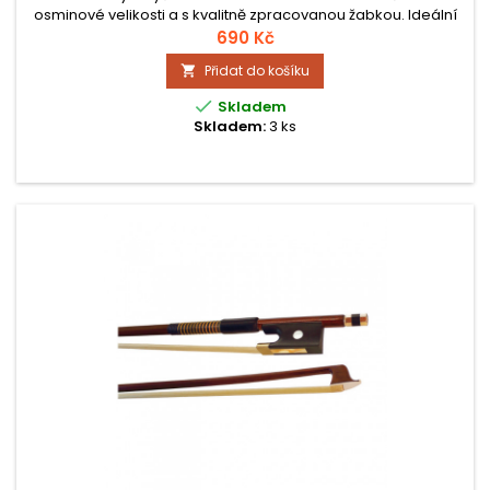
osminové velikosti a s kvalitně zpracovanou žabkou. Ideální
volba pro začátečníky.
690 Kč
Přidat do košíku


Skladem
Skladem:
3 ks