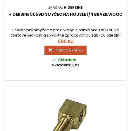
ZNAČKA:
HIDERSINE
HIDERSINE 5059D SMYČEC NA HOUSLE 1/4 BRAZILWOOD
Studentský smyčec z brazilwood s osmibokou hůlkou ve
čtvrťové velikosti a s kvalitně zpracovanou žabkou. Ideální
volba pro začátečníky.
690 Kč
Přidat do košíku


Skladem
Skladem:
3 ks