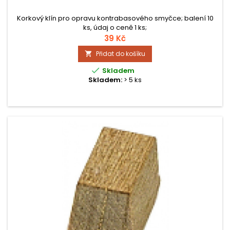
Korkový klín pro opravu kontrabasového smyčce; balení 10
ks, údaj o ceně 1 ks;
39 Kč
Přidat do košíku


Skladem
Skladem:
> 5 ks