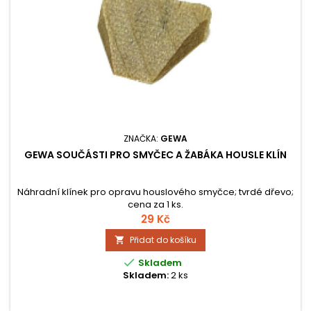
ZNAČKA:
GEWA
GEWA SOUČÁSTI PRO SMYČEC A ŽABÁKA HOUSLE KLÍN
Náhradní klínek pro opravu houslového smyčce; tvrdé dřevo;
cena za 1 ks.
29 Kč
Přidat do košíku


Skladem
Skladem:
2 ks