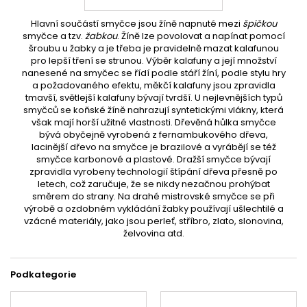
Hlavní součástí smyčce jsou žíně napnuté mezi
špičkou
smyčce a tzv.
žabkou
. Žíně lze povolovat a napínat pomocí
šroubu u žabky a je třeba je pravidelně mazat kalafunou
pro lepší tření se strunou. Výběr kalafuny a její množství
nanesené na smyčec se řídí podle stáří žíní, podle stylu hry
a požadovaného efektu, měkčí kalafuny jsou zpravidla
tmavší, světlejší kalafuny bývají tvrdší. U nejlevnějších typů
smyčců se koňské žíně nahrazují syntetickými vlákny, která
však mají horší užitné vlastnosti. Dřevěná hůlka smyčce
bývá obyčejně vyrobená z fernambukového dřeva,
lacinější dřevo na smyčce je brazilové a vyrábějí se též
smyčce karbonové a plastové. Dražší smyčce bývají
zpravidla vyrobeny technologií štípání dřeva přesně po
letech, což zaručuje, že se nikdy nezačnou prohýbat
směrem do strany. Na drahé mistrovské smyčce se při
výrobě a ozdobném vykládání žabky používají ušlechtilé a
vzácné materiály, jako jsou perleť, stříbro, zlato, slonovina,
želvovina atd.
Podkategorie