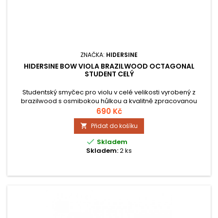
ZNAČKA:
HIDERSINE
HIDERSINE BOW VIOLA BRAZILWOOD OCTAGONAL
STUDENT CELÝ
Studentský smyčec pro violu v celé velikosti vyrobený z
brazilwood s osmibokou hůlkou a kvalitně zpracovanou
žabkou.
690 Kč
Přidat do košíku


Skladem
Skladem:
2 ks