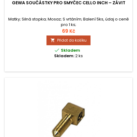
GEWA SOUČÁSTKY PRO SMYČEC CELLO INCH – ZÁVIT
Matky; Silná stopka; Mosaz; S vrtáním; Balení 5ks, údaj o ceně
pro 1 ks;
69 Kč
Přidat do košíku


Skladem
Skladem:
2 ks