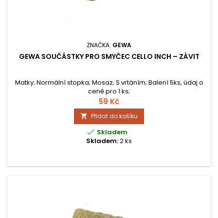
ZNAČKA:
GEWA
GEWA SOUČÁSTKY PRO SMYČEC CELLO INCH – ZÁVIT
Matky; Normální stopka; Mosaz; S vrtáním; Balení 5ks, údaj o
ceně pro 1 ks;
59 Kč
Přidat do košíku


Skladem
Skladem:
2 ks