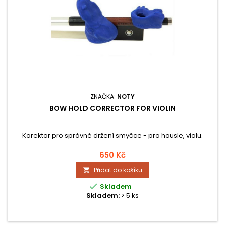
ZNAČKA:
NOTY
BOW HOLD CORRECTOR FOR VIOLIN
Korektor pro správné držení smyčce - pro housle, violu.
650 Kč
Přidat do košíku


Skladem
Skladem:
> 5 ks