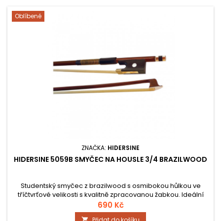
Oblíbené
ZNAČKA:
HIDERSINE
HIDERSINE 5059B SMYČEC NA HOUSLE 3/4 BRAZILWOOD
Studentský smyčec z brazilwood s osmibokou hůlkou ve
tříčtvrťové velikosti s kvalitně zpracovanou žabkou. Ideální
volba pro začátečníky.
690 Kč
Přidat do košíku
