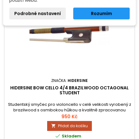
použití webu.
Podrobné nastavení
Rozumím
ZNAČKA:
HIDERSINE
HIDERSINE BOW CELLO 4/4 BRAZILWOOD OCTAGONAL
STUDENT
Studentský smyčec pro violoncello v celé velikosti vyrobený z
brazilwood s osmibokou hůlkou a kvalitně zpracovanou
žabkou.
950 Kč
Přidat do košíku


Skladem