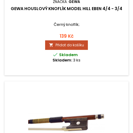
ZNAČKA:
GEWA
GEWA HOUSLOVÝ KNOFLÍK MODEL HILL EBEN 4/4 - 3/4
Černý knoflík;
139 Kč
Přidat do košíku


Skladem
Skladem:
3 ks