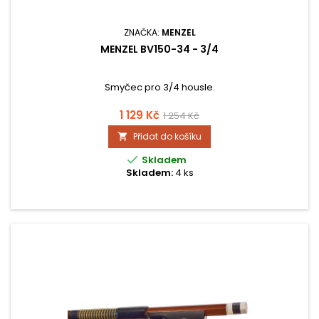
ZNAČKA:
MENZEL
MENZEL BV150-34 - 3/4
Smyčec pro 3/4 housle.
1 129 Kč
1 254 Kč
Přidat do košíku


Skladem
Skladem:
4 ks