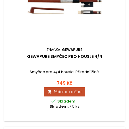
ZNAČKA:
GEWAPURE
GEWAPURE SMYČEC PRO HOUSLE 4/4
Smyčec pro 4/4 housle; Přírodní žíně.
749 Kč
Přidat do košíku


Skladem
Skladem:
> 5 ks