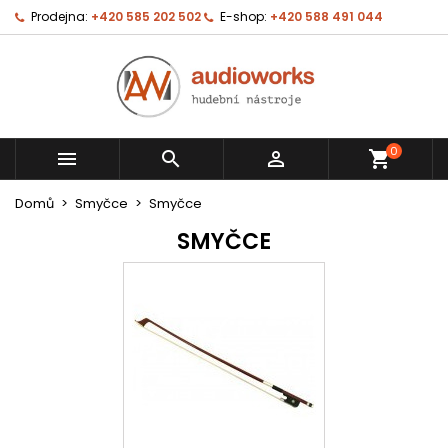
Prodejna:
+420 585 202 502
E-shop:
+420 588 491 044
0



shopping_cart
Domů
Smyčce
Smyčce
SMYČCE