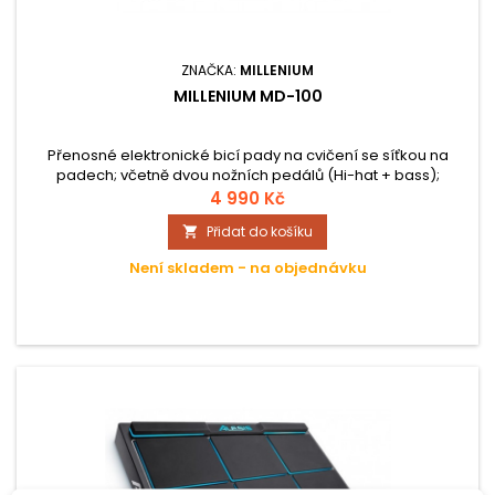
ZNAČKA:
MILLENIUM
MILLENIUM MD-100
Přenosné elektronické bicí pady na cvičení se síťkou na
padech; včetně dvou nožních pedálů (Hi-hat + bass);
metronom; funkce nahrávání; pár bubenických paliček.
4 990 Kč
Přidat do košíku

Není skladem - na objednávku