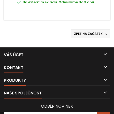

Na externím skladu. Odesíláme do 3 dnů.
ZPĚT NA ZAČÁTEK


VÁŠ ÚČET

KONTAKT

PRODUKTY

NAŠE SPOLEČNOST
ODBĚR NOVINEK