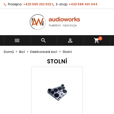
Prodejna:
+420 585 202 502
E-shop:
+420 588 491 044
0



shopping_cart
Domů
Bicí
Elektronické bicí
Stolní
STOLNÍ