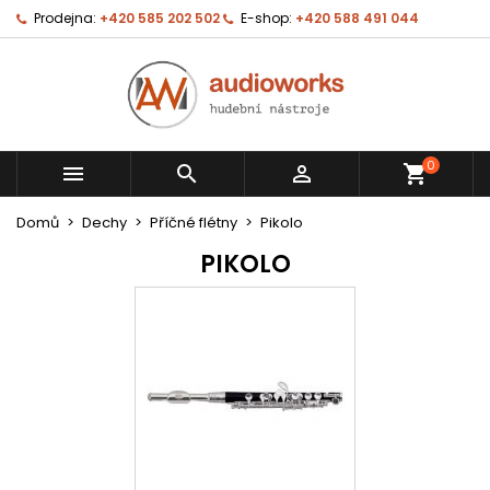
Prodejna:
+420 585 202 502
E-shop:
+420 588 491 044
0



shopping_cart
Domů
Dechy
Příčné flétny
Pikolo
PIKOLO