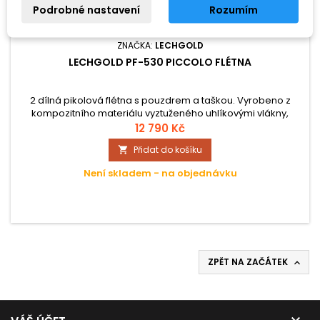
Podrobné nastavení
Rozumím
ZNAČKA:
LECHGOLD
LECHGOLD PF-530 PICCOLO FLÉTNA
2 dílná pikolová flétna s pouzdrem a taškou. Vyrobeno z
kompozitního materiálu vyztuženého uhlíkovými vlákny,
včetně kufru, přepravní tašky a čisticí tyče.
12 790 Kč
Přidat do košíku

Není skladem - na objednávku
ZPĚT NA ZAČÁTEK
