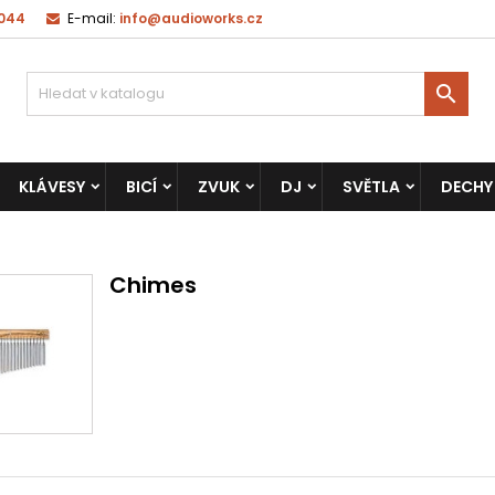
 044
E-mail:
info@audioworks.cz

KLÁVESY
BICÍ
ZVUK
DJ
SVĚTLA
DECHY
Chimes