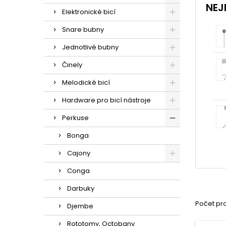
NEJ
Elektronické bicí
Snare bubny
Jednotlivé bubny
Činely
Melodické bicí
Hardware pro bicí nástroje
Perkuse
Bonga
Cajony
Conga
Darbuky
Počet pro
Djembe
Rototomy, Octobany