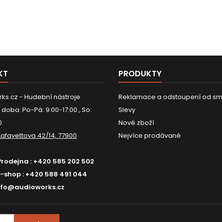
KT
PRODUKTY
ks.cz - Hudební nástroje
Reklamace a odstoupení od sm
 doba: Po-Pá: 9:00-17:00 , So:
Slevy
0
Nové zboží
Lafayettova 42/14, 77900
Nejvíce prodávané
Prodejna :
+420 585 202 502
E-shop :
+420 588 491 044
nfo@audioworks.cz