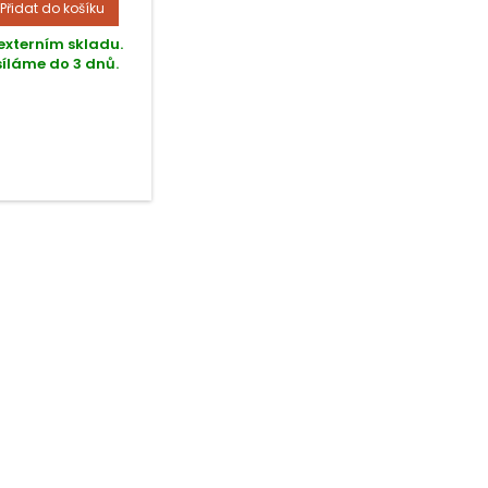
Přidat do košíku
externím skladu.
íláme do 3 dnů.