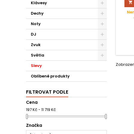

Klávesy
pod
Nen
Dechy
Noty
DJ
Zvuk
Světla
Zobrazení
Slevy
Oblíbené produkty
FILTROVAT PODLE
Cena
197 Kč - 11 719 Kč
Značka