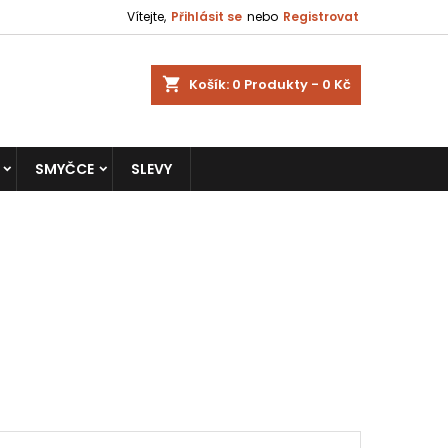
Vítejte,
Přihlásit se
nebo
Registrovat
shopping_cart
Košík:
0
Produkty - 0 Kč
SMYČCE
SLEVY