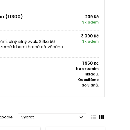
n (11300)
239 Kč
Skladem
3 090 Kč
í, plný silný zvuk. Sířka 56
Skladem
 země k horní hraně dřevěného
1 950 Kč
Na externím
skladu.
Odesíláme
do 3 dnů.



t podle:
Vybrat