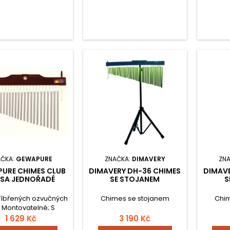
AČKA:
GEWAPURE
ZNAČKA:
DIMAVERY
ZN
URE CHIMES CLUB
DIMAVERY DH-36 CHIMES
DIMAVE
LSA JEDNOŘADÉ
SE STOJANEM
S
říbřených ozvučných
Chimes se stojanem
Chi
; Montovatelné; S
kou; Dřevěný rám,
1 629 Kč
3 190 Kč
dý; Balení, které