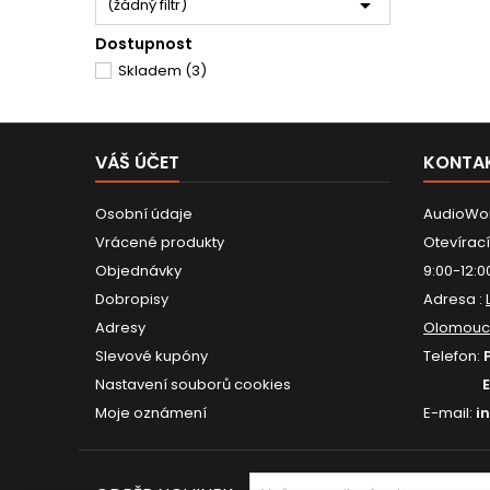

(žádný filtr)
Dostupnost
Skladem
(3)
VÁŠ ÚČET
KONTA
Osobní údaje
AudioWor
Vrácené produkty
Otevírací
Objednávky
9:00-12:0
Dobropisy
Adresa :
Adresy
Olomouc
Slevové kupóny
Telefon:
Nastavení souborů cookies
Moje oznámení
E-mail:
i