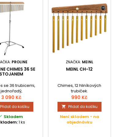
AČKA:
PROLINE
ZNAČKA:
MEINL
NE CHIMES 36 SE
MEINL CH-12
STOJANEM
 se 36 trubicemi,
Chimes, 12 hliníkových
jednořadý,
trubiček.
ekvenční, plný silný
3 090 Kč
990 Kč
vuk. Sířka 56
Přidat do košíku
Přidat do košíku

p;výška stojanu: 75
cm (měřeno od země

Skladem
Není skladem - na
í hraně dřevěného
Skladem:
1 ks
objednávku
držáku).