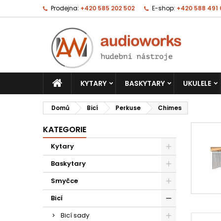
Prodejna:
+420 585 202 502
E-shop:
+420 588 491
KYTARY
BASKYTARY
UKULELE
Domů
Bicí
Perkuse
Chimes
KATEGORIE
Kytary
Baskytary
Smyčce
Bicí
Bicí sady