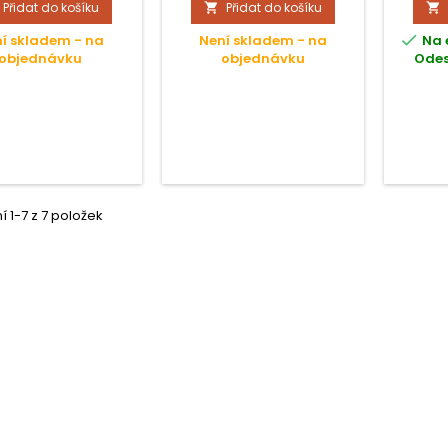
Přidat do košíku
Přidat do košíku


poruje prodej/4
barevné;

í skladem - na
Není skladem - na
Na 
objednávku
objednávku
Odes
 1-7 z 7 položek