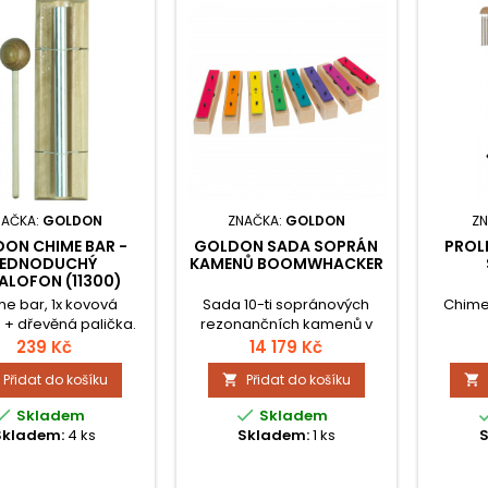
NAČKA:
GOLDON
ZNAČKA:
GOLDON
ZN
ON CHIME BAR -
GOLDON SADA SOPRÁN
PROLI
JEDNODUCHÝ
KAMENŮ BOOMWHACKER
ALOFON (11300)
e bar, 1x kovová
Sada 10-ti sopránových
Chimes
a + dřevěná palička.
rezonančních kamenů v
barvách Boomwhackers®
vysokofr
239 Kč
14 179 Kč
C2 - C3 + půltóny Fis2 +
z
Přidat do košíku
Přidat do košíku


Hes2.
cm,&nbs
- 128 


Skladem
Skladem
k horn
Skladem:
4 ks
Skladem:
1 ks