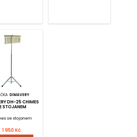
AČKA:
DIMAVERY
RY DH-25 CHIMES
E STOJANEM
mes se stojanem
1 950 Kč