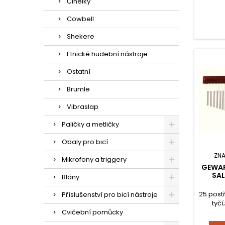
Činelky
Cowbell
Shekere
Etnické hudební nástroje
Ostatní
Brumle
Vibraslap
Paličky a metličky
Obaly pro bicí
ZN
Mikrofony a triggery
GEWAP
SA
Blány
25 post
Příslušenství pro bicí nástroje
tyčí
palič
Cvičební pomůcky
hně