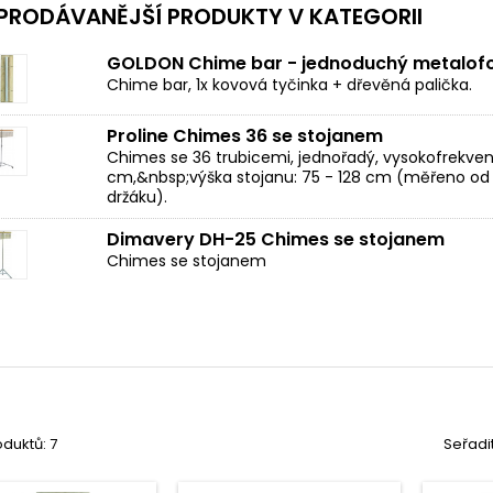
PRODÁVANĚJŠÍ PRODUKTY V KATEGORII
GOLDON Chime bar - jednoduchý metalofo
Chime bar, 1x kovová tyčinka + dřevěná palička.
Proline Chimes 36 se stojanem
Chimes se 36 trubicemi, jednořadý, vysokofrekvenčn
cm,&nbsp;výška stojanu: 75 - 128 cm (měřeno od
držáku).
Dimavery DH-25 Chimes se stojanem
Chimes se stojanem
duktů: 7
Seřadi