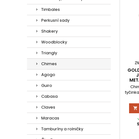
Timbales
Perkusní sady
Shakery
Woodblocky
Triangly
Z
Chimes
GOLD
Agogo
MET
Guiro
Chim
tyčink
Cabasa
Claves

Maracas
Tamburíny a rolničky