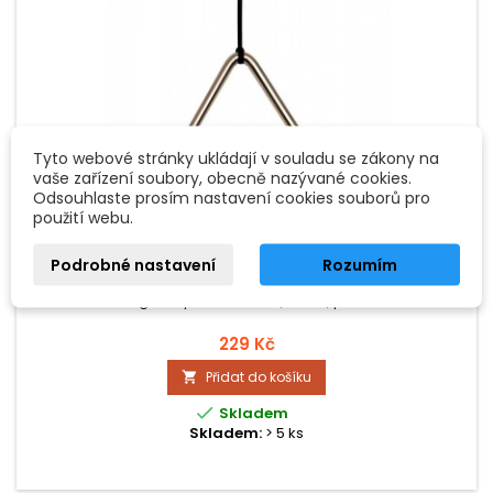
Tyto webové stránky ukládají v souladu se zákony na
vaše zařízení soubory, obecně nazývané cookies.
Odsouhlaste prosím nastavení cookies souborů pro
použití webu.
ZNAČKA:
GOLDON
GOLDON TRIANGL 10 CM
Podrobné nastavení
Rozumím
Triangl ze speciální oceli, 10 cm, palička.
229 Kč
Přidat do košíku


Skladem
Skladem:
> 5 ks