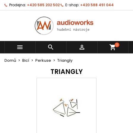
Prodejna:
+420 585 202 502
E-shop:
+420 588 491 044
0



shopping_cart
Domů
Bicí
Perkuse
Triangly
TRIANGLY