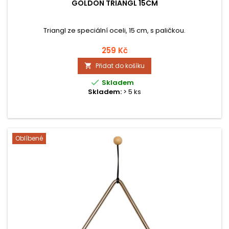
GOLDON TRIANGL 15CM
Triangl ze speciální oceli, 15 cm, s paličkou.
259 Kč
Přidat do košíku


Skladem
Skladem:
> 5 ks
Oblíbené