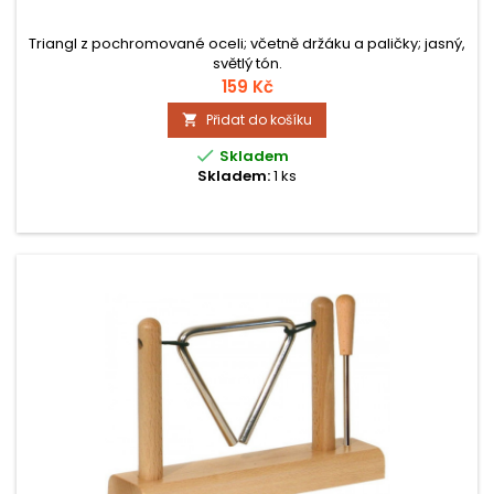
Triangl z pochromované oceli; včetně držáku a paličky; jasný,
světlý tón.
159 Kč
Přidat do košíku


Skladem
Skladem:
1 ks