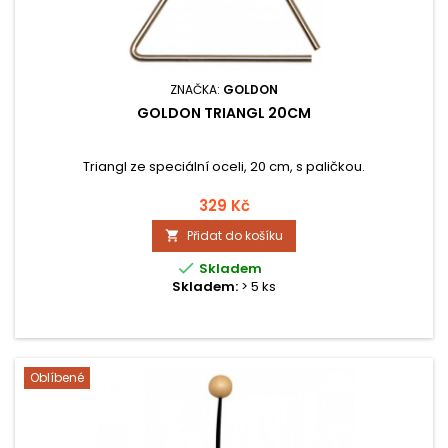
ZNAČKA:
GOLDON
GOLDON TRIANGL 20CM
Triangl ze speciální oceli, 20 cm, s paličkou.
329 Kč
Přidat do košíku


Skladem
Skladem:
> 5 ks
Oblíbené