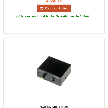
4 550 Kč
Přidat do košíku


Na externím skladu. Odesíláme do 3 dnů.
ZNAČKA:
MILLENIUM