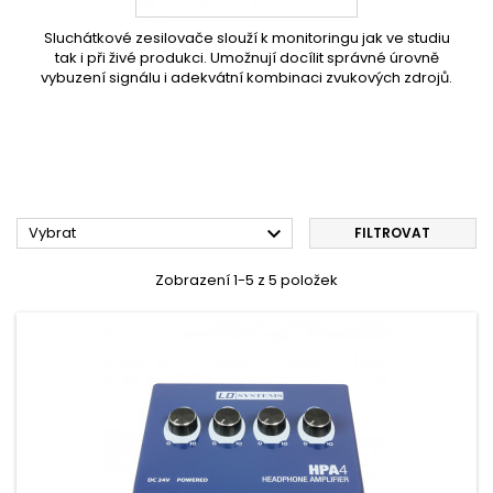
Sluchátkové zesilovače slouží k monitoringu jak ve studiu
tak i při živé produkci. Umožnují docílit správné úrovně
vybuzení signálu i adekvátní kombinaci zvukových zdrojů.

Vybrat
FILTROVAT
Zobrazení 1-5 z 5 položek