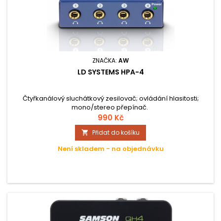
ZNAČKA:
AW
LD SYSTEMS HPA-4
Čtyřkanálový sluchátkový zesilovač; ovládání hlasitosti;
mono/stereo přepínač.
990 Kč
Přidat do košíku

Není skladem - na objednávku