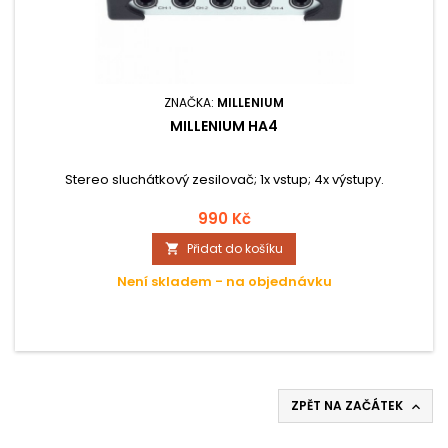
ZNAČKA:
MILLENIUM
MILLENIUM HA4
Stereo sluchátkový zesilovač; 1x vstup; 4x výstupy.
990 Kč
Přidat do košíku

Není skladem - na objednávku
ZPĚT NA ZAČÁTEK
