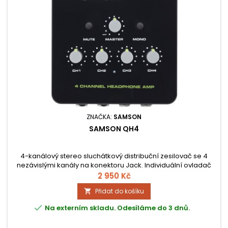
ZNAČKA:
SAMSON
SAMSON QH4
4-kanálový stereo sluchátkový distribuční zesilovač se 4
nezávislými kanály na konektoru Jack. Individuální ovladač
hlasitosti na každém kanále, dva symetrické vstupy s
2 950 Kč
konektorem Jack, nechybí pomocný - Aux stereo vstup,
Přidat do košíku

spínače Master Mute a Mono a mnoho dalších funkcí.

Na externím skladu. Odesíláme do 3 dnů.