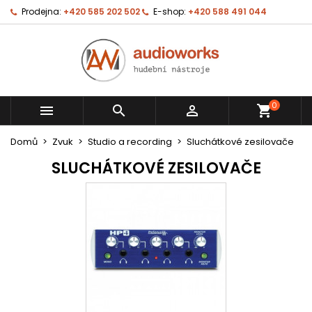
Prodejna:
+420 585 202 502
E-shop:
+420 588 491 044
0



shopping_cart
Domů
Zvuk
Studio a recording
Sluchátkové zesilovače
SLUCHÁTKOVÉ ZESILOVAČE