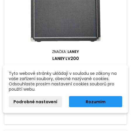
ZNAČKA:
LANEY
LANEY LV200
Tyto webové stránky ukládají v souladu se zákony na
Hybridní kytarové kombo, 65W. Rozbaleno - vystavený kus
vaše zařízení soubory, obecně nazývané cookies.
Odsouhlaste prosím nastavení cookies souborů pro
7 490 Kč
9 750 Kč
použití webu.
Přidat do košíku

Podrobné nastavení
Rozumím

Skladem
Skladem:
1 ks