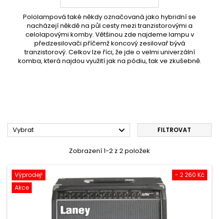
Pololampová také někdy označovaná jako hybridní se
nacházejí někdě na půl cesty mezi tranzistorovými a
celolapovými komby. Většinou zde najdeme lampu v
předzesilovači příčemž koncový zesilovař bývá
tranzistorový. Celkov lze říci, že jde o velmi univerzální
komba, která najdou využití jak na pódiu, tak ve zkušebně.

Vybrat
FILTROVAT
Zobrazení 1-2 z 2 položek
Výprodej!
- 2 260 Kč
Akce