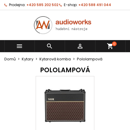
Prodejna:
+420 585 202 502
E-shop:
+420 588 491 044
0



shopping_cart
Domů
Kytary
Kytarová komba
Pololampová
POLOLAMPOVÁ