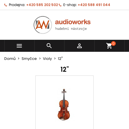
Prodejna:
+420 585 202 502
E-shop:
+420 588 491 044
0



shopping_cart
Domů
Smyčce
Violy
12"
12"