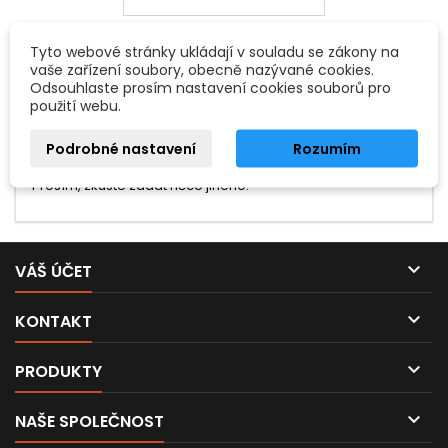
Tyto webové stránky ukládají v souladu se zákony na
vaše zařízení soubory, obecně nazývané cookies.
Odsouhlaste prosím nastavení cookies souborů pro
použití webu.
Podrobné nastavení
Rozumím
Hledaný výraz nebyl nenalezen.
Prosím, zkuste zadat něco jiného.

VÁŠ ÚČET

KONTAKT

PRODUKTY

NAŠE SPOLEČNOST