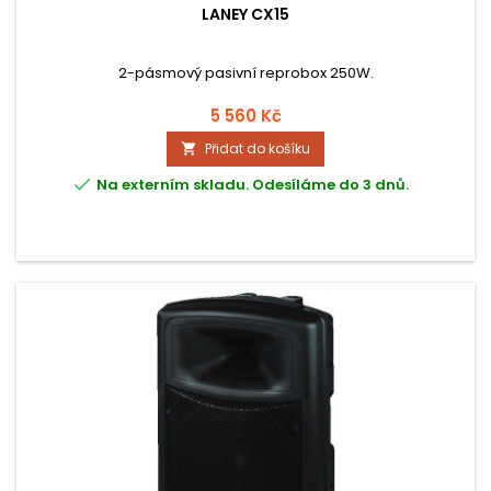
LANEY CX15
2-pásmový pasivní reprobox 250W.
5 560 Kč
Přidat do košíku


Na externím skladu. Odesíláme do 3 dnů.