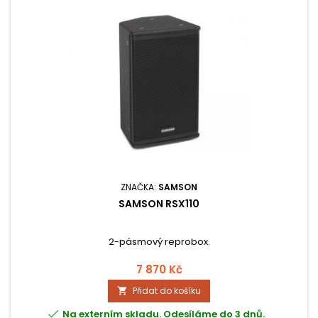
ZNAČKA:
SAMSON
SAMSON RSX110
2-pásmový reprobox.
7 870 Kč
Přidat do košíku


Na externím skladu. Odesíláme do 3 dnů.