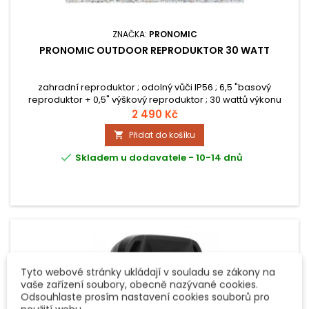
ZNAČKA:
PRONOMIC
PRONOMIC OUTDOOR REPRODUKTOR 30 WATT
zahradní reproduktor ; odolný vůči IP56 ; 6,5 "basový
reproduktor + 0,5" výškový reproduktor ; 30 wattů výkonu
hudby (RMS) ; odolné vůči UV záření ; 3 roky záruka
2 490 Kč
Přidat do košíku


Skladem u dodavatele - 10-14 dnů
Tyto webové stránky ukládají v souladu se zákony na
vaše zařízení soubory, obecně nazývané cookies.
Odsouhlaste prosím nastavení cookies souborů pro