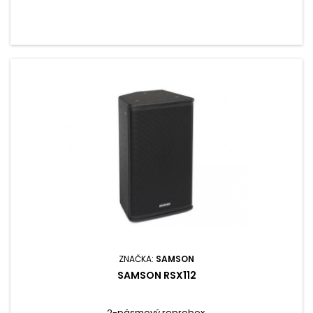
ZNAČKA:
SAMSON
SAMSON RSX112
2-pásmový reprobox.