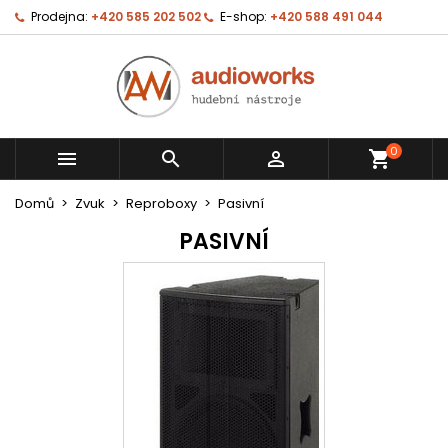
Prodejna:
+420 585 202 502
E-shop:
+420 588 491 044
0



shopping_cart
Domů
Zvuk
Reproboxy
Pasivní
PASIVNÍ