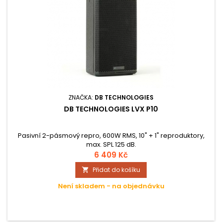
ZNAČKA:
DB TECHNOLOGIES
DB TECHNOLOGIES LVX P10
Pasivní 2-pásmový repro, 600W RMS, 10" + 1" reproduktory,
max. SPL 125 dB.
6 409 Kč
Přidat do košíku

Není skladem - na objednávku