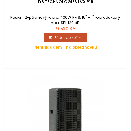
DB TECHNOLOGIES LVX P15
Pasivní 2-pásmový repro, 400W RMS, 15" + 1" reproduktory,
max. SPL 129 dB.
9 520 Kč
Přidat do košíku

Není skladem - na objednávku