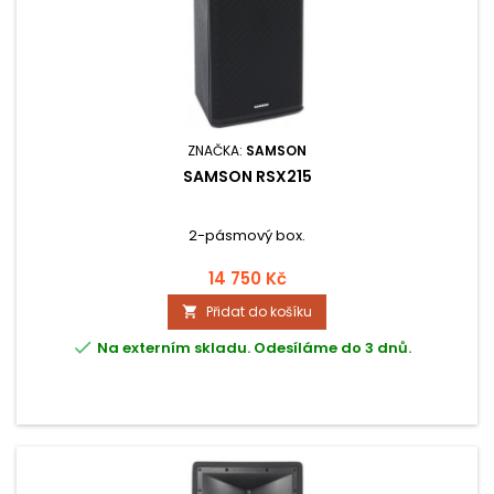
ZNAČKA:
SAMSON
SAMSON RSX215
2-pásmový box.
14 750 Kč
Přidat do košíku


Na externím skladu. Odesíláme do 3 dnů.