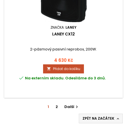
ZNAČKA:
LANEY
LANEY CX12
2-pásmový pasivní reprobox, 200W.
4 630 Kč
Přidat do košíku


Na externím skladu. Odesíláme do 3 dnů.
1
2
Další

ZPĚT NA ZAČÁTEK
