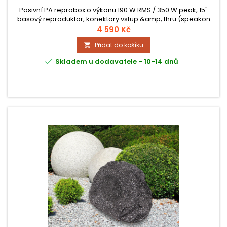
Pasivní PA reprobox o výkonu 190 W RMS / 350 W peak, 15"
basový reproduktor, konektory vstup &amp; thru (speakon
kompatibilní), hladké válcování ve spodní části, 3 rukojeti,
4 590 Kč
impedance: 8 ohmů, frekvenční rozsah: 40-17000 Hz, citlivost
Přidat do košíku

(1W / 1m): 97dB (+/- 2dB), rozměry (ŠxVxH): 440 x 345 x 690
mm, hmotnost: 11,9 kg.

Skladem u dodavatele - 10-14 dnů