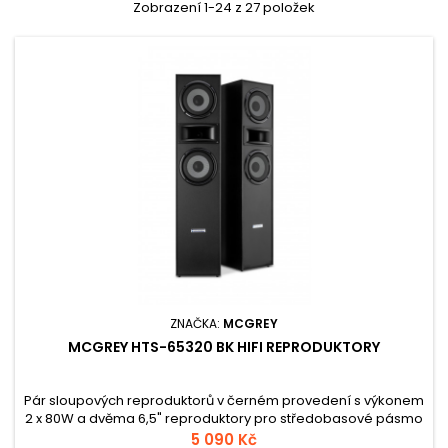
Zobrazení 1-24 z 27 položek
ZNAČKA:
MCGREY
MCGREY HTS-65320 BK HIFI REPRODUKTORY
Pár sloupových reproduktorů v černém provedení s výkonem
2 x 80W a dvěma 6,5" reproduktory pro středobasové pásmo
a 1" reproduktorem pro vysoké frekvence. Hmotnost
5 090 Kč