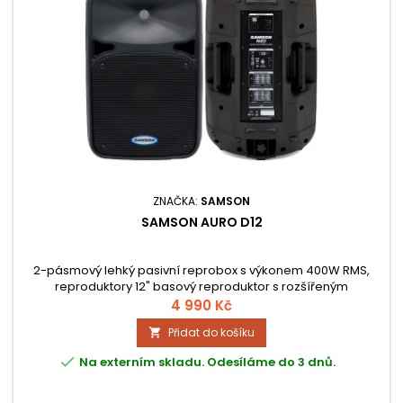
ZNAČKA:
SAMSON
SAMSON AURO D12
2-pásmový lehký pasivní reprobox s výkonem 400W RMS,
reproduktory 12" basový reproduktor s rozšířeným
frekvenčním rozsahem + 34 mm tlakový driver s 1" hornou,
4 990 Kč
masivní box z polypropylenu, vstupy Speakon a Jack
Přidat do košíku

konektory, otvor pro stojan, ergonomická madla, díky
zkosenému boxu možné též použít jako podiový monitor

Na externím skladu. Odesíláme do 3 dnů.