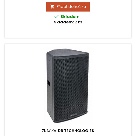
reproboxu 7,7 kg.
Přidat do košíku


Skladem
Skladem:
2 ks
ZNAČKA:
DB TECHNOLOGIES