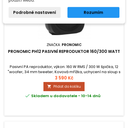
použití webu.
Podrobné nastavení
Rozumím
ZNAČKA:
PRONOMIC
PRONOMIC PH12 PASIVNÍ REPRODUKTOR 160/300 WATT
Pasivní PA reproduktor, výkon: 160 W RMS / 300 W špička, 12
"woofer, 34 mm tweeter; Kovová mřížka, uchycení na sloup s
montážním šroubem; rozměry (Š x V x H): 300 x 345 x 575 mm,
3 590 Kč
hmotnost: 8,5 kg
Přidat do košíku


Skladem u dodavatele - 10-14 dnů