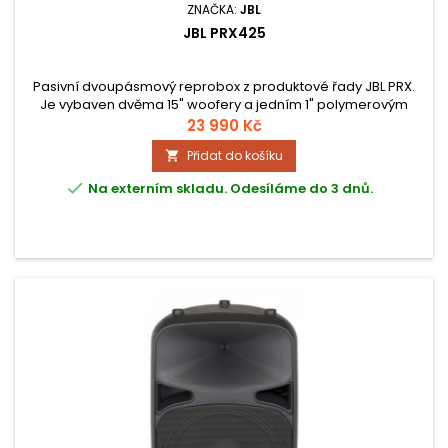
ZNAČKA:
JBL
JBL PRX425
Pasivní dvoupásmový reprobox z produktové řady JBL PRX.
Je vybaven dvěma 15" woofery a jedním 1" polymerovým
kompresním tweeterem. Tento reprobox je určen především
23 990 Kč
pro DJ a skupinky, které potřebují jednoduchý systém
Přidat do košíku

pokrývající široké frekvenční spektrum v jednom reproboxu a
jeho jednoduchou přepravu.

Na externím skladu. Odesíláme do 3 dnů.