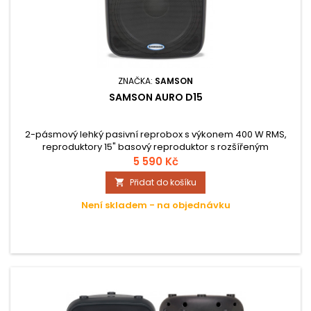
ZNAČKA:
SAMSON
SAMSON AURO D15
2-pásmový lehký pasivní reprobox s výkonem 400 W RMS,
reproduktory 15" basový reproduktor s rozšířeným
frekvenčním rozsahem + 34 mm tlakový driver s 1" hornou,
5 590 Kč
masivní box z polypropylenu, vstupy Speakon a Jack
Přidat do košíku

konektory, otvor pro stojan, ergonomická madla, díky
zkosenému boxu možné též použít jako pódiový monitor.
Není skladem - na objednávku