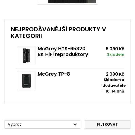
NEJPRODÁVANĚJŠÍ PRODUKTY V
KATEGORII
McGrey HTS-65320
5 090 Kč
BK HiFi reproduktory
Skladem
McGrey TP-8
2 090 Kč
Skladem u
dodavatele
- 10-14 dnů

Vybrat
FILTROVAT