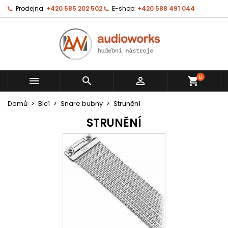
Prodejna:
+420 585 202 502
E-shop:
+420 588 491 044
0



shopping_cart
Domů
Bicí
Snare bubny
Strunění
STRUNĚNÍ