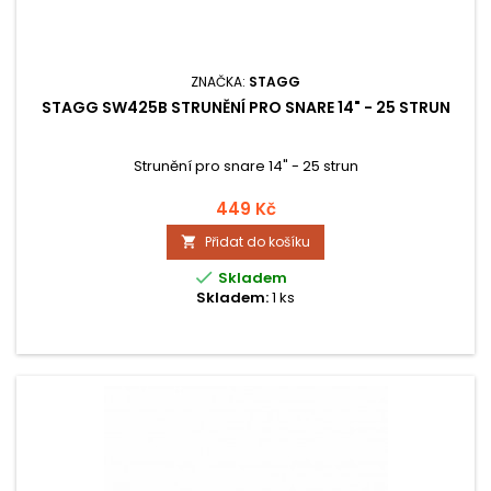
ZNAČKA:
STAGG
STAGG SW425B STRUNĚNÍ PRO SNARE 14" - 25 STRUN
Strunění pro snare 14" - 25 strun
449 Kč
Přidat do košíku


Skladem
Skladem:
1 ks