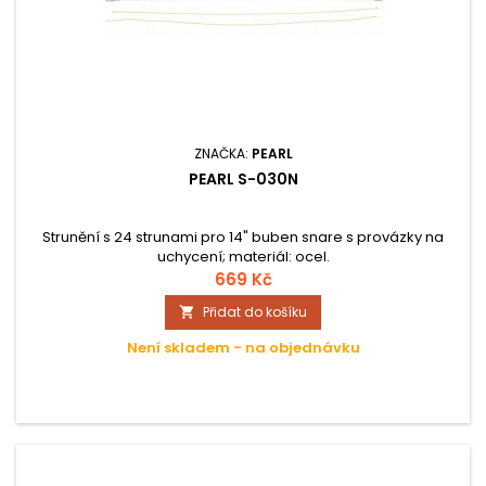
ZNAČKA:
PEARL
PEARL S-030N
Strunění s 24 strunami pro 14" buben snare s provázky na
uchycení; materiál: ocel.
669 Kč
Přidat do košíku

Není skladem - na objednávku