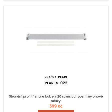
ZNAČKA:
PEARL
PEARL S-022
Strunění pro 14" snare buben; 20 strun; uchycení: nylonové
pásky.
599 Kč