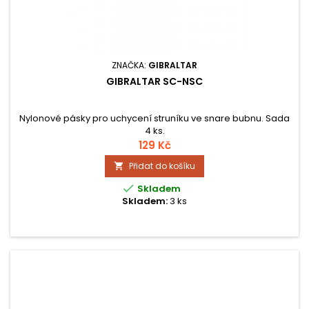
ZNAČKA:
GIBRALTAR
GIBRALTAR SC-NSC
Nylonové pásky pro uchycení struníku ve snare bubnu. Sada
4 ks.
129 Kč
Přidat do košíku


Skladem
Skladem:
3 ks