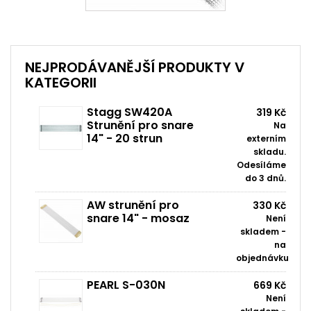
NEJPRODÁVANĚJŠÍ PRODUKTY V
KATEGORII
Stagg SW420A
319 Kč
Strunění pro snare
Na
14" - 20 strun
externím
skladu.
Odesíláme
do 3 dnů.
AW strunění pro
330 Kč
snare 14" - mosaz
Není
skladem -
na
objednávku
PEARL S-030N
669 Kč
Není