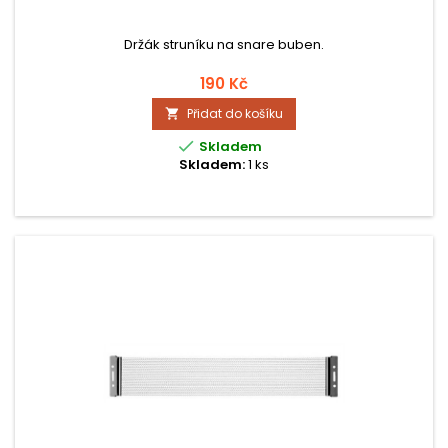
Držák struníku na snare buben.
190 Kč
Přidat do košíku


Skladem
Skladem:
1 ks