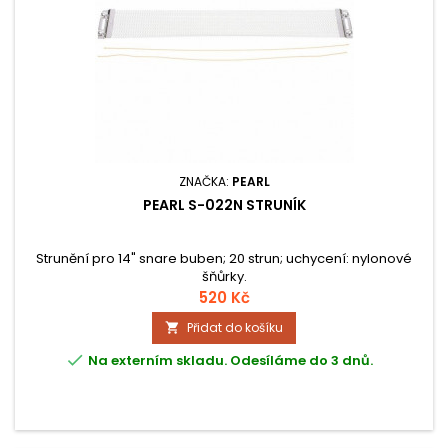
ZNAČKA:
PEARL
PEARL S-022N STRUNÍK
Strunění pro 14" snare buben; 20 strun; uchycení: nylonové
šňůrky.
520 Kč
Přidat do košíku


Na externím skladu. Odesíláme do 3 dnů.