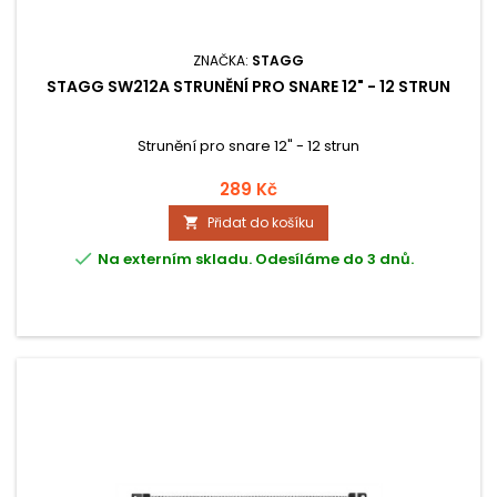
ZNAČKA:
STAGG
STAGG SW212A STRUNĚNÍ PRO SNARE 12" - 12 STRUN
Strunění pro snare 12" - 12 strun
289 Kč
Přidat do košíku


Na externím skladu. Odesíláme do 3 dnů.