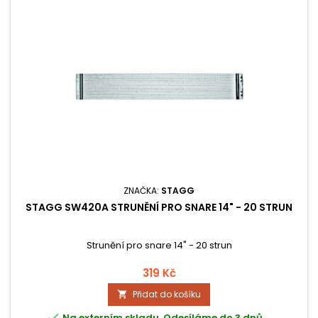
ZNAČKA:
STAGG
STAGG SW420A STRUNĚNÍ PRO SNARE 14" - 20 STRUN
Strunění pro snare 14" - 20 strun
319 Kč
Přidat do košíku


Na externím skladu. Odesíláme do 3 dnů.