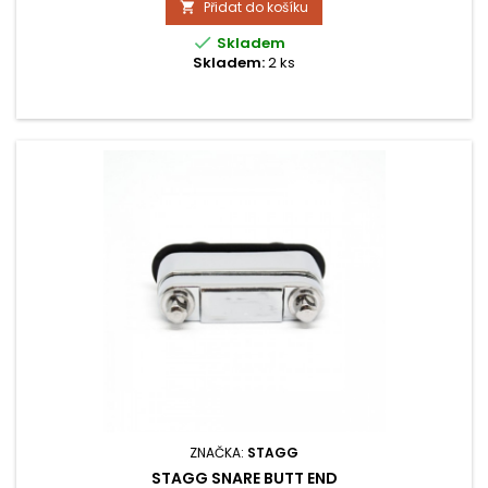
Přidat do košíku


Skladem
Skladem:
2 ks
ZNAČKA:
STAGG
STAGG SNARE BUTT END