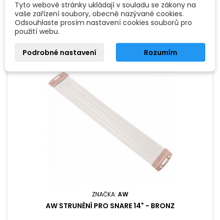
Tyto webové stránky ukládají v souladu se zákony na
Není skladem - na objednávku
vaše zařízení soubory, obecně nazývané cookies.
Odsouhlaste prosím nastavení cookies souborů pro
použití webu.
Podrobné nastavení
Rozumím
ZNAČKA:
AW
AW STRUNĚNÍ PRO SNARE 14" - BRONZ