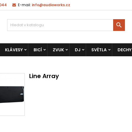
 044
E-mail:
info@audioworks.cz

KLÁVESY
BICÍ
ZVUK
DJ
SVĚTLA
DECHY
Line Array