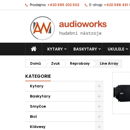
Prodejna:
+420 585 202 502
E-shop:
+420 588 491
KYTARY
BASKYTARY
UKULELE
Domů
Zvuk
Reproboxy
Line Array
KATEGORIE
Kytary
Baskytary
Smyčce
Bicí
Klávesy