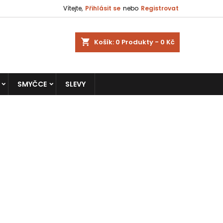
Vítejte,
Přihlásit se
nebo
Registrovat
shopping_cart
Košík:
0
Produkty - 0 Kč
SMYČCE
SLEVY