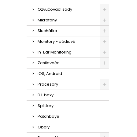
Ozvučovací sady
Mikrofony
Sluchátka
Monitory - pódiové
In-Ear Monitoring
Zesilovače
iOS, Android
Procesory
D.I. boxy
Splittery
Patchbaye
Obaly