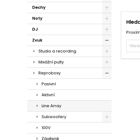
Dechy
Noty
Hleda
DJ
Prosím
Zvuk
Studio a recording
Mixážní pulty
Reproboxy
Pasivní
Aktivní
Line Array
Subwoofery
100V
Závěsné