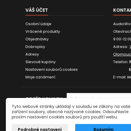
VÁŠ ÚČET
KONTA
Osobní údaje
AudioWor
Vrácené produkty
Otevírací
Objednávky
9:00-12:0
Dobropisy
Adresa :
Adresy
Olomouc
Slevové kupóny
Telefon:
Nastavení souborů cookies
Moje oznámení
E-mail:
i
ODBĚR NOVINEK
Tyto webové stránky ukládají v souladu se zákony na vaše
zařízení soubory, obecně nazývané cookies. Odsouhlaste
prosím nastavení cookies souborů pro použití webu.
Podrobné nastavení
Rozumím