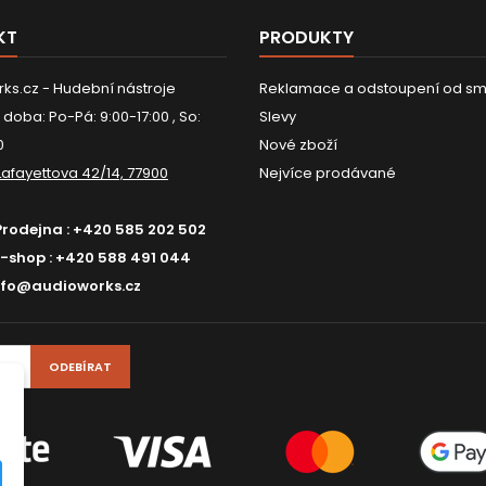
KT
PRODUKTY
ks.cz - Hudební nástroje
Reklamace a odstoupení od sm
 doba: Po-Pá: 9:00-17:00 , So:
Slevy
0
Nové zboží
Lafayettova 42/14, 77900
Nejvíce prodávané
Prodejna :
+420 585 202 502
E-shop :
+420 588 491 044
nfo@audioworks.cz