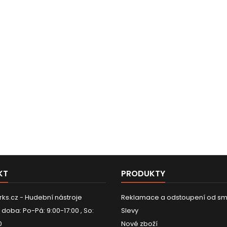
KT
PRODUKTY
ks.cz - Hudební nástroje
Reklamace a odstoupení od sm
 doba: Po-Pá: 9:00-17:00 , So:
Slevy
0
Nové zboží