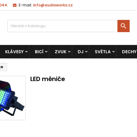
 044
E-mail:
info@audioworks.cz

KLÁVESY
BICÍ
ZVUK
DJ
SVĚTLA
DECHY
če
LED měniče