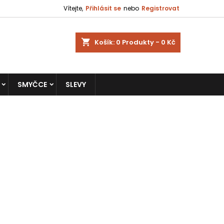
Vítejte,
Přihlásit se
nebo
Registrovat
shopping_cart
Košík:
0
Produkty - 0 Kč
SMYČCE
SLEVY