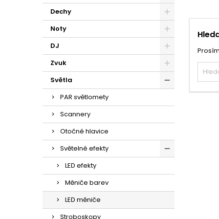
Dechy
Noty
Hleda
DJ
Prosím
Zvuk
Světla
PAR světlomety
Scannery
Otočné hlavice
Světelné efekty
LED efekty
Měniče barev
LED měniče
Stroboskopy