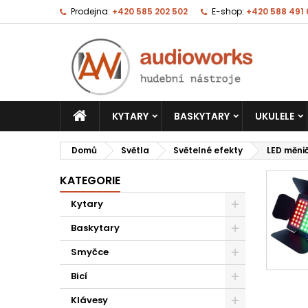
Prodejna:
+420 585 202 502
E-shop:
+420 588 491
KYTARY
BASKYTARY
UKULELE
Domů
Světla
Světelné efekty
LED měni
KATEGORIE
Kytary
Baskytary
Smyčce
Bicí
Klávesy