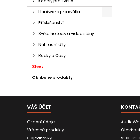
Kabely pro světla
Hardware pro světla
Příslušenství
Světelné texty a video stěny
Náhradní díly
Racky a Casy
Slevy
Oblíbené produkty
VÁŠ ÚČET
KONTA
Osobní údaje
AudioWor
Vrácené produkty
Otevírací
Objednávky
9:00-12:0