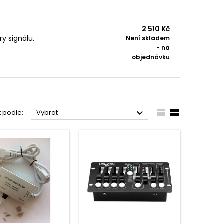
2 510 Kč
y signálu.
Není skladem
- na
objednávku



t podle:
Vybrat