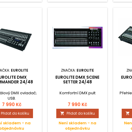
AČKA:
EUROLITE
ZNAČKA:
EUROLITE
ZN
UROLITE DMX
EUROLITE DMX SCENE
EURO
MANDER 24/48
SETTER 24/48
álový DMX ovladač;
Komfortní DMX pult
Přehl
USB.
7 990 Kč
7 990 Kč
Přidat do košíku
Přidat do košíku


í skladem - na
Není skladem - na
Nen
objednávku
objednávku