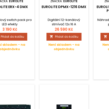
AČKA:
EUROLITE
ZNAČKA:
EUROLITE
ZN
LITE ERX-4 DMX
EUROLITE DPMX-1216 DMX
EUROLI
P
ový switch pack pro
Digitální 12-kanálový
Náhrad
LED efekty
stmívač 12x 16 A
3 190 Kč
26 590 Kč
Přidat do košíku
Přidat do košíku


í skladem - na
Není skladem - na
Nen
objednávku
objednávku