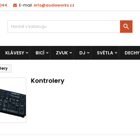
 044
E-mail:
info@audioworks.cz

KLÁVESY
BICÍ
ZVUK
DJ
SVĚTLA
DECHY
lery
Kontrolery