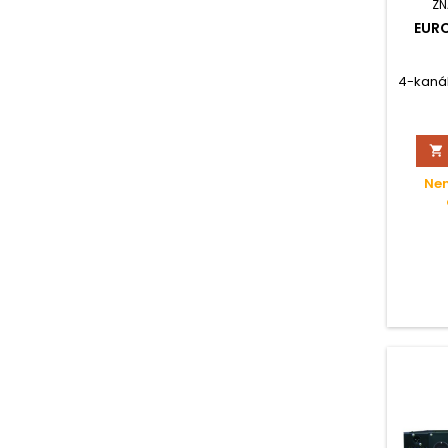
ZN
EURO
4-kanál

Nen