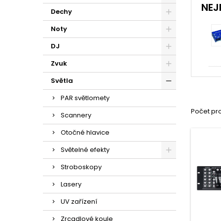
NEJ
Dechy
Noty
DJ
Zvuk
Světla
PAR světlomety
Počet pro
Scannery
Otočné hlavice
Světelné efekty
Stroboskopy
Lasery
UV zařízení
Zrcadlové koule