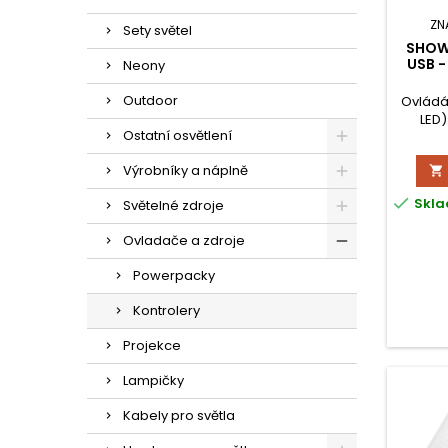
ZN
Sety světel
SHOW
USB 
Neony
Outdoor
Ovládá 
LED)
Ostatní osvětlení
Maxim
chas
Výrobníky a náplně

ukládá
ovládání

Skla
Světelné zdroje
Inte
m
Ovladače a zdroje
Powerpacky
Kontrolery
Projekce
Lampičky
Kabely pro světla