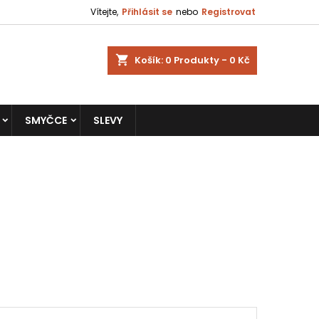
Vítejte,
Přihlásit se
nebo
Registrovat
shopping_cart
Košík:
0
Produkty - 0 Kč
SMYČCE
SLEVY