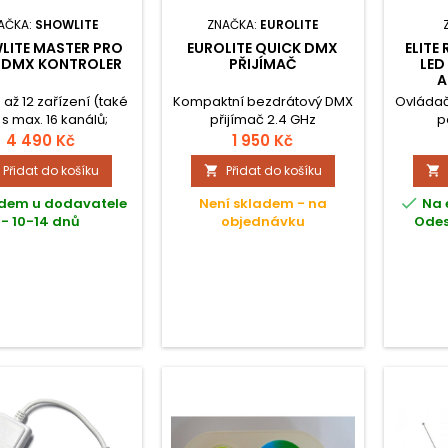
AČKA:
SHOWLITE
ZNAČKA:
EUROLITE
LITE MASTER PRO
EUROLITE QUICK DMX
ELITE
- DMX KONTROLER
PŘIJÍMAČ
LED
A
až 12 zařízení (také
Kompaktní bezdrátový DMX
Ovládač
 s max. 16 kanálů;
přijímač 2.4 GHz
p
álně 240 scén a 6
4 490 Kč
1 950 Kč
erů; USB port pro
Přidat do košíku
Přidat do košíku


ní dat; Joystick pro
 zařízení (tilt / pan);

dem u dodavatele
Není skladem - na
Na 
grované ovládání
- 10-14 dnů
objednávku
Odes
lhového stroje