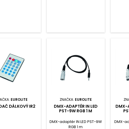
AČKA:
EUROLITE
ZNAČKA:
EUROLITE
ZN
DAČ DÁLKOVÝ IR2
DMX-ADAPTÉR IN LED
DMX-A
PST-9W RGB 1 M
PS
DMX-adaptér IN LED PST-9W
DMX-ad
RGB 1 m