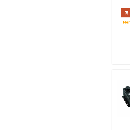

Nen