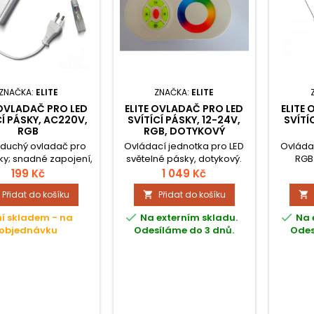
ZNAČKA:
ELITE
ZNAČKA:
ELITE
 OVLADAČ PRO LED
ELITE OVLADAČ PRO LED
ELITE
CÍ PÁSKY, AC220V,
SVÍTÍCÍ PÁSKY, 12-24V,
SVÍTÍ
RGB
RGB, DOTYKOVÝ
duchý ovladač pro
Ovládací jednotka pro LED
Ovládac
ky; snadné zapojení,
světelné pásky, dotykový.
RGB 
avěné programy.
199 Kč
1 049 Kč
Přidat do košíku
Přidat do košíku




í skladem - na
Na externím skladu.
Na 
objednávku
Odesíláme do 3 dnů.
Odes