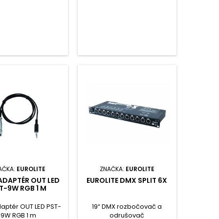
AČKA:
EUROLITE
ZNAČKA:
EUROLITE
DAPTÉR OUT LED
EUROLITE DMX SPLIT 6X
T-9W RGB 1 M
aptér OUT LED PST-
19“ DMX rozbočovač a
9W RGB 1 m
odrušovač