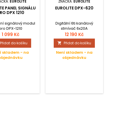
AČKA:
EUROLITE
ZNAČKA:
EUROLITE
TE PANEL SIGNÁLU
EUROLITE DPX-620
RO DPX 1210
ní signálový modul
Digitální 6ti kanálový
pro DPX-1210
stmívač 6x20A
1 099 Kč
12 190 Kč
Přidat do košíku
Přidat do košíku

í skladem - na
Není skladem - na
objednávku
objednávku