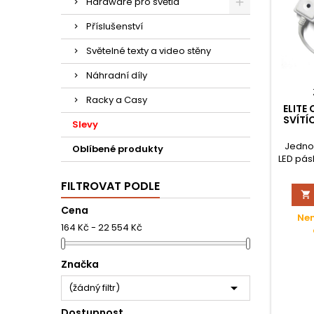
Hardware pro světla
Příslušenství
Světelné texty a video stěny
Náhradní díly
Racky a Casy
ELITE
SVÍTÍ
Slevy
Jedno
Oblíbené produkty
LED pás
vest
FILTROVAT PODLE

Cena
Nen
164 Kč - 22 554 Kč
Značka

(žádný filtr)
Dostupnost