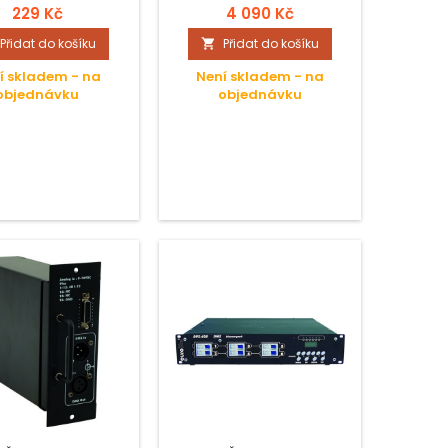
229 Kč
4 090 Kč
Přidat do košíku
Přidat do košíku

í skladem - na
Není skladem - na
objednávku
objednávku