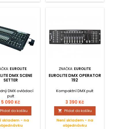
AČKA:
EUROLITE
ZNAČKA:
EUROLITE
LITE DMX SCENE
EUROLITE DMX OPERATOR
SETTER
192
edný DMX ovládací
Kompaktní DMX pult
pult
5 090 Kč
3 390 Kč
Přidat do košíku
Přidat do košíku

í skladem - na
Není skladem - na
objednávku
objednávku