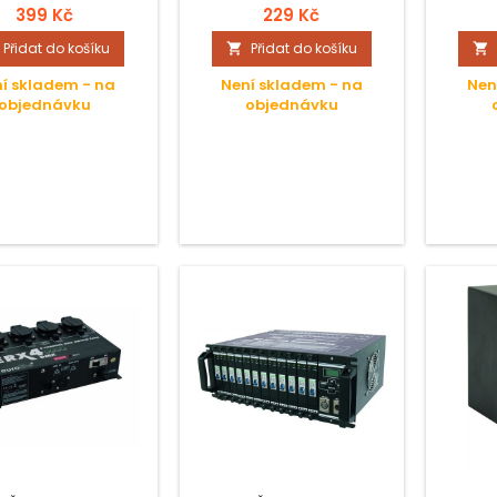
399 Kč
229 Kč
Přidat do košíku
Přidat do košíku


í skladem - na
Není skladem - na
Nen
objednávku
objednávku