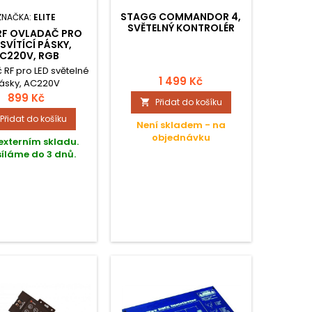
STAGG COMMANDOR 4,
ZNAČKA:
ELITE
SVĚTELNÝ KONTROLÉR
 RF OVLADAČ PRO
 SVÍTÍCÍ PÁSKY,
C220V, RGB
 RF pro LED světelné
1 499 Kč
ásky, AC220V
899 Kč
Přidat do košíku

Přidat do košíku
Není skladem - na
objednávku
externím skladu.
íláme do 3 dnů.