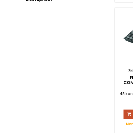
ZN
E
COM
48 kan

Nen