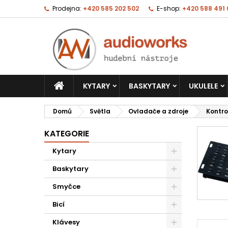
Prodejna:
+420 585 202 502
E-shop:
+420 588 491
KYTARY
BASKYTARY
UKULELE
Domů
Světla
Ovladače a zdroje
Kontro
KATEGORIE
Kytary
Baskytary
Smyčce
Bicí
Klávesy