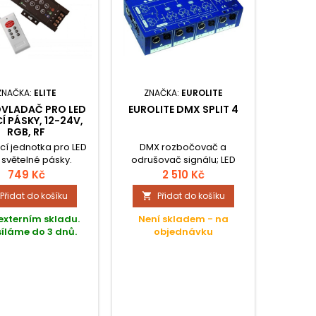
ZNAČKA:
ELITE
ZNAČKA:
EUROLITE
 OVLADAČ PRO LED
EUROLITE DMX SPLIT 4
CÍ PÁSKY, 12-24V,
RGB, RF
í jednotka pro LED
DMX rozbočovač a
světelné pásky.
odrušovač signálu; LED
indikátory signálu.
749 Kč
2 510 Kč
Přidat do košíku
Přidat do košíku

externím skladu.
Není skladem - na
íláme do 3 dnů.
objednávku