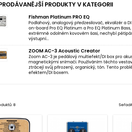
PRODÁVANĚJŠÍ PRODUKTY V KATEGORII
Fishman Platinum PRO EQ
Podlahový, analogový předzesilovač, ekvalizér a D
on-board Pro EQ Platinum a Pro EQ Platinum Bass, 
extrémně odolném kovovém šasi, nechybí pětipá
výstupní...
ZOOM AC-3 Acoustic Creator
Zoom AC-3 je pedálový multiefekt/DI box pro akus
magnetickými snímači. Používáním těchto vesta
ztrácejí svůj přirozený, organický, tón. Tento prob
efektem/DI boxem.
duktů: 8
Seřadi