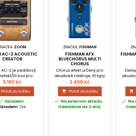
ZNAČKA:
ZOOM
ZNAČKA:
FISHMAN
ZN
 AC-2 ACOUSTIC
FISHMAN AFX
FISHM
CREATOR
BLUECHORUS MULTI
CHORUS
AC-2 je pedálový
Chorus efekt určený pro
Delay
iefekt/DI box pro
akustické nástroje, tři typy
akustic
cké nástroje s piezo
(Analog, Vintage, Classic),
zpožděn
5 190 Kč
3 499 Kč
o magnetickými
true bypass.
Tape)
Přidat do košíku
Přidat do košíku


. Používáním těchto
ných snímačů kytary



Skladem
Na externím skladu.
Na 
sto ztrácejí svůj
Skladem:
1 ks
Odesíláme do 3 dnů.
Odes
ený, organický, tón.
problém spolehlivě
e s tímto efektem/DI
boxem.