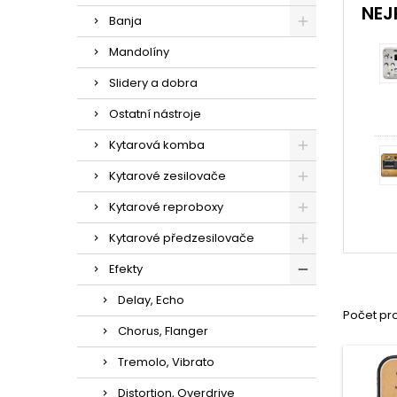
NEJ
Banja
Mandolíny
Slidery a dobra
Ostatní nástroje
Kytarová komba
Kytarové zesilovače
Kytarové reproboxy
Kytarové předzesilovače
Efekty
Delay, Echo
Počet pro
Chorus, Flanger
Tremolo, Vibrato
Distortion, Overdrive