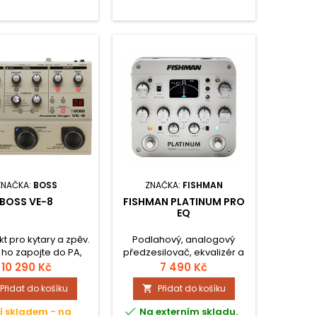
ZNAČKA:
BOSS
ZNAČKA:
FISHMAN
BOSS VE-8
FISHMAN PLATINUM PRO
EQ
kt pro kytary a zpěv.
Podlahový, analogový
 ho zapojte do PA,
předzesilovač, ekvalizér a
ejte svému hlasu
DI box navazuje na
10 290 Kč
7 490 Kč
e a double efekty,
předchozí on-board Pro EQ
Přidat do košíku
Přidat do košíku

 akustickou kytaru
Platinum a Pro EQ Platinum
mného zvuku z piezo
Bass, nově je elektronika je

í skladem - na
Na externím skladu.
če, rozlučte se se
uložena v extrémně