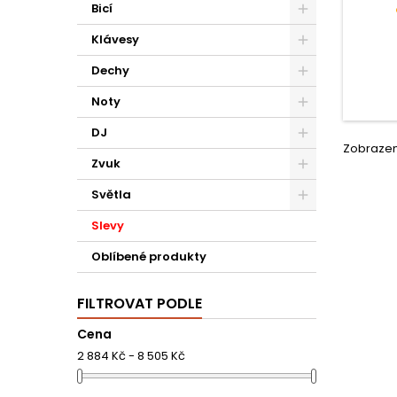
Bicí
sofist
technol
Klávesy
reálné
Dechy
Noty
DJ
Zobrazení
Zvuk
Světla
Slevy
Oblíbené produkty
FILTROVAT PODLE
Cena
2 884 Kč - 8 505 Kč