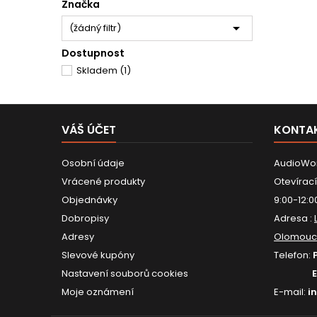
Značka

(žádný filtr)
Dostupnost
Skladem
(1)
VÁŠ ÚČET
KONTA
Osobní údaje
AudioWor
Vrácené produkty
Otevírací
Objednávky
9:00-12:0
Dobropisy
Adresa :
Adresy
Olomouc
Slevové kupóny
Telefon:
Nastavení souborů cookies
Moje oznámení
E-mail:
i