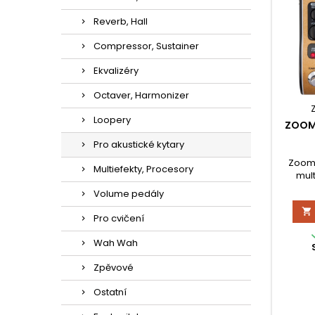
Reverb, Hall
Compressor, Sustainer
Ekvalizéry
Octaver, Harmonizer
Loopery
ZOOM
Pro akustické kytary
Zoom 
Multiefekty, Procesory
mult
akusti
Volume pedály
neb

snímači
Pro cvičení
vestavě
ča
Wah Wah
přiroz
Tento 
Zpěvové
vyřešít
Ostatní