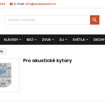
 044
E-mail:
info@audioworks.cz

KLÁVESY
BICÍ
ZVUK
DJ
SVĚTLA
DECHY
ry
Pro akustické kytary