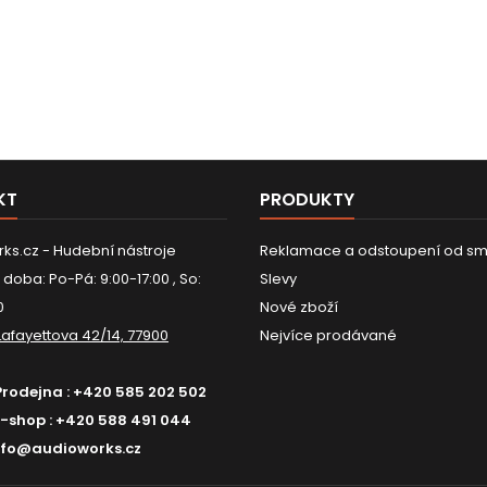
KT
PRODUKTY
ks.cz - Hudební nástroje
Reklamace a odstoupení od sm
 doba: Po-Pá: 9:00-17:00 , So:
Slevy
0
Nové zboží
Lafayettova 42/14, 77900
Nejvíce prodávané
Prodejna :
+420 585 202 502
E-shop :
+420 588 491 044
nfo@audioworks.cz