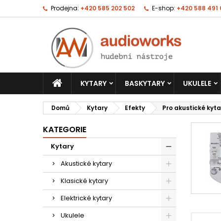
Prodejna:
+420 585 202 502
E-shop:
+420 588 491
KYTARY
BASKYTARY
UKULELE
Domů
Kytary
Efekty
Pro akustické kyta
KATEGORIE
Kytary
Akustické kytary
Klasické kytary
Elektrické kytary
Ukulele