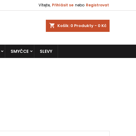
Vítejte,
Přihlásit se
nebo
Registrovat
shopping_cart
Košík:
0
Produkty - 0 Kč
SMYČCE
SLEVY