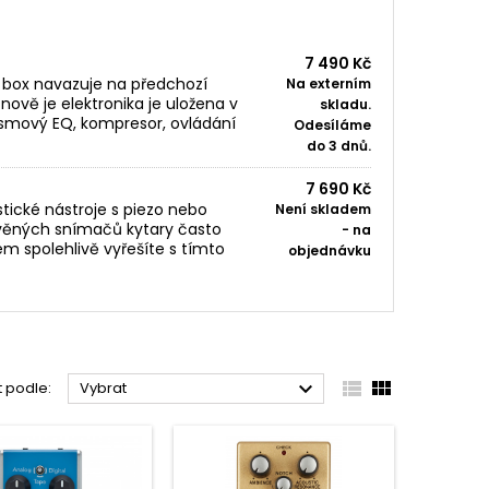
7 490 Kč
I box navazuje na předchozí
Na externím
nově je elektronika je uložena v
skladu.
smový EQ, kompresor, ovládání
Odesíláme
do 3 dnů.
7 690 Kč
tické nástroje s piezo nebo
Není skladem
věných snímačů kytary často
- na
lém spolehlivě vyřešíte s tímto
objednávku



t podle:
Vybrat