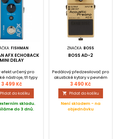
AČKA:
FISHMAN
ZNAČKA:
BOSS
AN AFX ECHOBACK
BOSS AD-2
MINI DELAY
 efekt určený pro
Pedálový předzesilovač pro
ké nástroje, tři typy
akustické kytary v pevném
í (Analog, Digital,
kovovém těle disponující
3 499 Kč
3 490 Kč
, tap tempo, true
parametry Ambience,
Přidat do košíku
Přidat do košíku

bypass.
Acoustic Resonance, Notch.
externím skladu.
Není skladem - na
íláme do 3 dnů.
objednávku