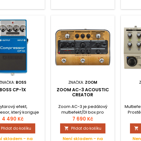
ZNAČKA:
BOSS
ZNAČKA:
ZOOM
BOSS CP-1X
ZOOM AC-3 ACOUSTIC
CREATOR
ytarový efekt,
Zoom AC-3 je pedálový
Multiefe
sor, který koriguje
multiefekt/DI box pro
Prostě
ku vaší hry, aniž by
akustické nástroje s piezo
přid
4 490 Kč
7 690 Kč
ak zvuk výrazně
nebo magnetickými
harmoni
Přidat do košíku
Přidat do košíku


oval a zbavoval ho
snímači. Používáním těchto
zbavte
rétnosti. Toho je
vestavěných snímačů kytary
nepříje
í skladem - na
Není skladem - na
Nen
docíleno díky
často ztrácejí svůj
sníma