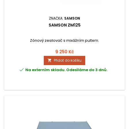
ZNAČKA:
SAMSON
SAMSON ZM125
Zónový zesilovač s mixážním pultem.
9 250 Kč
Přidat do košíku


Na externím skladu. Odesíláme do 3 dnů.