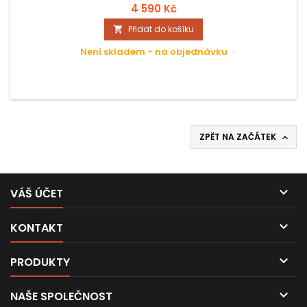
4 590 Kč
Přidat do košíku

Není skladem - na objednávku
ZPĚT NA ZAČÁTEK


VÁŠ ÚČET

KONTAKT

PRODUKTY

NAŠE SPOLEČNOST