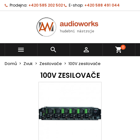
Prodejna:
+420 585 202 502
E-shop:
+420 588 491 044
0



shopping_cart
Domů
Zvuk
Zesilovače
100V zesilovače
100V ZESILOVAČE