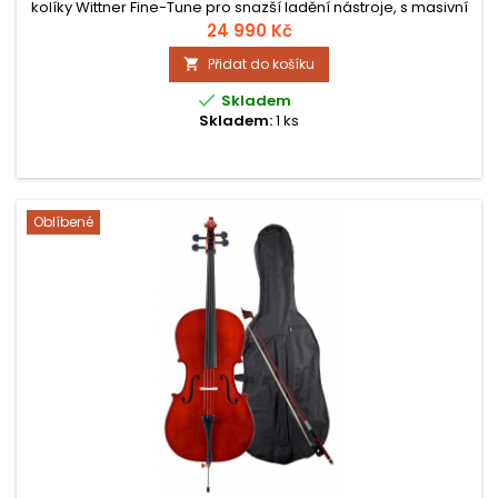
kolíky Wittner Fine-Tune pro snazší ladění nástroje, s masivní
smrkovou horní deskou a luby a zadní deskou z javorového
24 990 Kč
masivu. Součástí setu je také kvalitní smyčec z
Přidat do košíku

brazilwood, gigbag s kapsou na smyčec na příslušenství a
kalafuna Hidersine Rosin.

Skladem
Skladem:
1 ks
Oblíbené