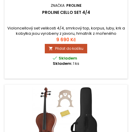
ZNAČKA:
PROLINE
PROLINE CELLO SET 4/4
Violoncellový set velikosti 4/4, smrkový top, korpus, luby, krk a
kobylka jsou vyrobeny z javoru, hmatník z mořeného
lipového dřeva, kolíky z hardwood. Součástí tohoto setu je
9 690 Kč
smyčec a obal.
Přidat do košíku


Skladem
Skladem:
1 ks