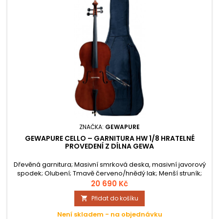
ZNAČKA:
GEWAPURE
GEWAPURE CELLO – GARNITURA HW 1/8 HRATELNÉ
PROVEDENÍ Z DÍLNA GEWA
Dřevěná garnitura; Masivní smrková deska, masivní javorový
spodek; Olubení; Tmavě červeno/hnědý lak; Menší struník;
Ocelové struny; Bodec s kužel.ukončením z ebenového
20 690 Kč
dřeva; Smyčec-přírodní žíně; Povlak pro čelo - Nytex; Kapsa
Přidat do košíku

pro smyčec a struny; včetně komponentů (struny, kobylka,
struník atd.); Hratelné provedení;
Není skladem - na objednávku