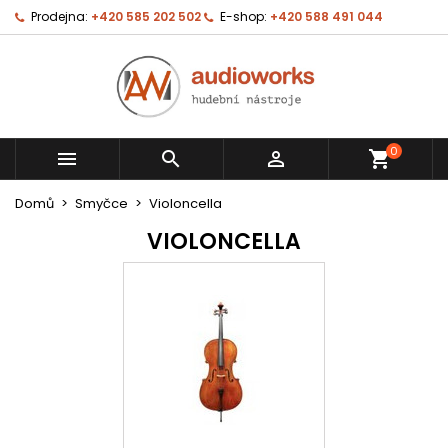
Prodejna:
+420 585 202 502
E-shop:
+420 588 491 044
0



shopping_cart
Domů
Smyčce
Violoncella
VIOLONCELLA