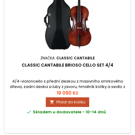
ZNAČKA:
CLASSIC CANTABILE
CLASSIC CANTABILE BRIOSO CELLO SET 4/4
4/4-violoncello s přední deskou z masivního smrkového
dřeva, zadní deska a luby z javoru, hmatník kolíky a sedlo z
ebenového dřeva, 4 ocelové struny, včetně dolaďovačů,
19 090 Kč
délka: 126 cm, hmotnost: cca. 3,3 kg, rozměry pouzdra
Přidat do košíku

(DxŠxV): 137 x 32 x 53 cm, matný lak

Skladem u dodavatele - 10-14 dnů