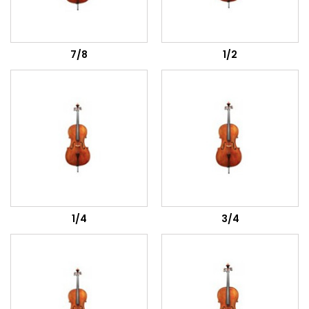
7/8
1/2
1/4
3/4