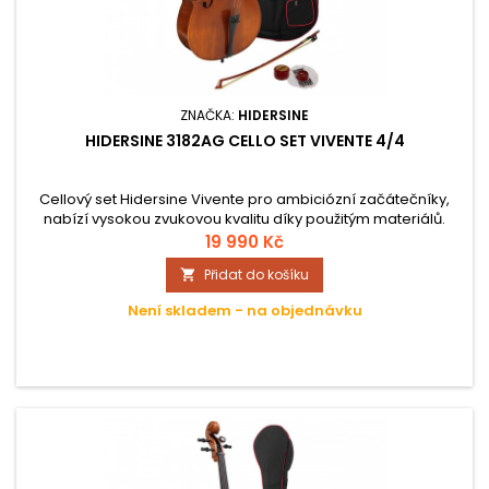
ZNAČKA:
HIDERSINE
HIDERSINE 3182AG CELLO SET VIVENTE 4/4
Cellový set Hidersine Vivente pro ambiciózní začátečníky,
nabízí vysokou zvukovou kvalitu díky použitým materiálů.
Tento model má velikost 4/4. Včetně polstrovaného obalu a
19 990 Kč
smyčce
Přidat do košíku

Není skladem - na objednávku