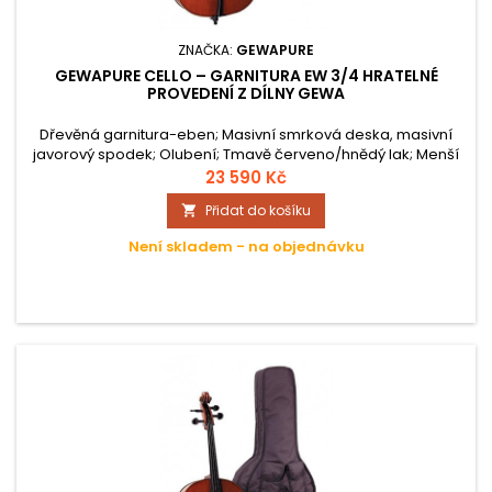
ZNAČKA:
GEWAPURE
GEWAPURE CELLO – GARNITURA EW 3/4 HRATELNÉ
PROVEDENÍ Z DÍLNY GEWA
Dřevěná garnitura-eben; Masivní smrková deska, masivní
javorový spodek; Olubení; Tmavě červeno/hnědý lak; Menší
struník; Ocelové struny; Bodec s kužel.ukončením z
23 590 Kč
ebenového dřeva; Smyčec-přírodní žíně; Povlak pro čelo -
Přidat do košíku

Nytex; Kapsa pro smyčec a struny; včetně komponentů
(struny, kobylka, struník atd.); Hratelné provedení;
Není skladem - na objednávku