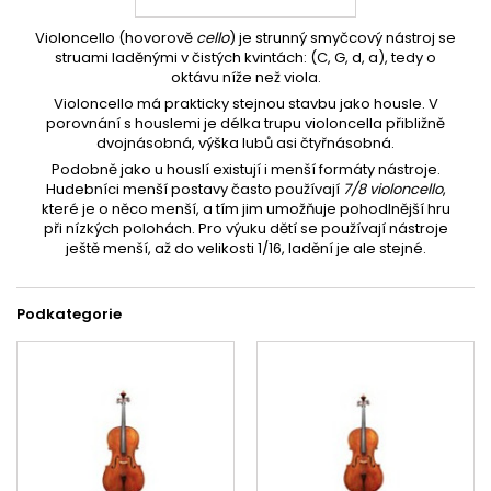
Violoncello (hovorově
cello
) je strunný smyčcový nástroj se
struami laděnými v čistých kvintách: (C, G, d, a), tedy o
oktávu níže než viola.
Violoncello má prakticky stejnou stavbu jako housle. V
porovnání s houslemi je délka trupu violoncella přibližně
dvojnásobná, výška lubů asi čtyřnásobná.
Podobně jako u houslí existují i menší formáty nástroje.
Hudebníci menší postavy často používají
7/8 violoncello
,
které je o něco menší, a tím jim umožňuje pohodlnější hru
při nízkých polohách. Pro výuku dětí se používají nástroje
ještě menší, až do velikosti 1/16, ladění je ale stejné.
Podkategorie