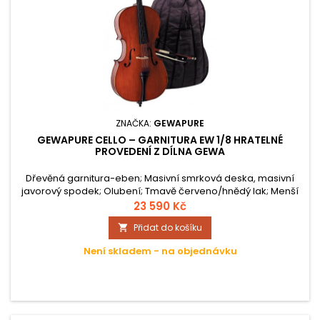
ZNAČKA:
GEWAPURE
GEWAPURE CELLO – GARNITURA EW 1/8 HRATELNÉ
PROVEDENÍ Z DÍLNA GEWA
Dřevěná garnitura-eben; Masivní smrková deska, masivní
javorový spodek; Olubení; Tmavě červeno/hnědý lak; Menší
struník; Ocelové struny; Bodec s kužel.ukončením z
23 590 Kč
ebenového dřeva; Smyčec-přírodní žíně; Povlak pro čelo -
Přidat do košíku

Nytex; Kapsa pro smyčec a struny; včetně komponentů
(struny, kobylka, struník atd.); Hratelné provedení;
Není skladem - na objednávku