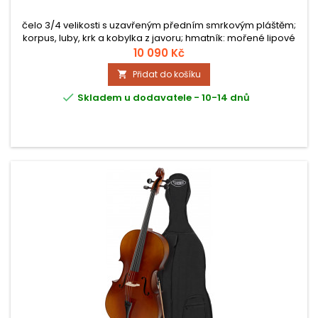
čelo 3/4 velikosti s uzavřeným předním smrkovým pláštěm;
korpus, luby, krk a kobylka z javoru; hmatník: mořené lipové
dřevo; kolíček a malý pražec z ebenového dřeva, matný lak;
10 090 Kč
součástí je smyčec a obal
Přidat do košíku


Skladem u dodavatele - 10-14 dnů