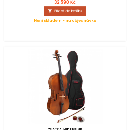
smrkového masivu, zadní deska a luby z javoru. Ebenové
32 590 Kč
kolíky, hmatník.
Přidat do košíku

Není skladem - na objednávku
ZNAČKA:
HIDERSINE