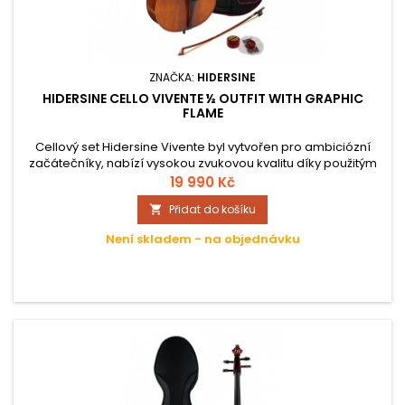
ZNAČKA:
HIDERSINE
HIDERSINE CELLO VIVENTE ½ OUTFIT WITH GRAPHIC
FLAME
Cellový set Hidersine Vivente byl vytvořen pro ambiciózní
začátečníky, nabízí vysokou zvukovou kvalitu díky použitým
materiálů. Tento model má velikost ½ (poloviční), takže by
19 990 Kč
měl být vhodný pro dítě ve věku od 7 do 9 let.
Přidat do košíku

Není skladem - na objednávku