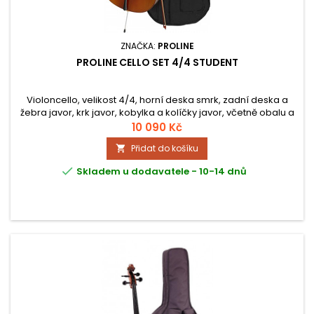
ZNAČKA:
PROLINE
PROLINE CELLO SET 4/4 STUDENT
Violoncello, velikost 4/4, horní deska smrk, zadní deska a
žebra javor, krk javor, kobylka a kolíčky javor, včetně obalu a
smyčce.
10 090 Kč
Přidat do košíku


Skladem u dodavatele - 10-14 dnů