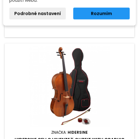
použití webu.
měl být vhodný pro dítě přibližně ve věku od 4 do 6 let.
Přidat do košíku

Podrobné nastavení
Rozumím
Není skladem - na objednávku
ZNAČKA:
HIDERSINE