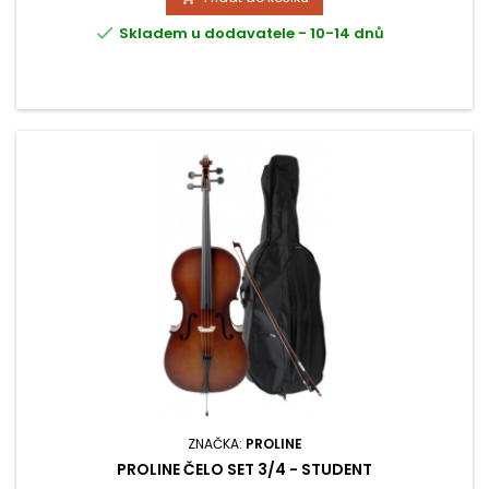
(DxŠxV): 125 x 31 x 47 cm, matný lak.

Skladem u dodavatele - 10-14 dnů
ZNAČKA:
PROLINE
PROLINE ČELO SET 3/4 - STUDENT