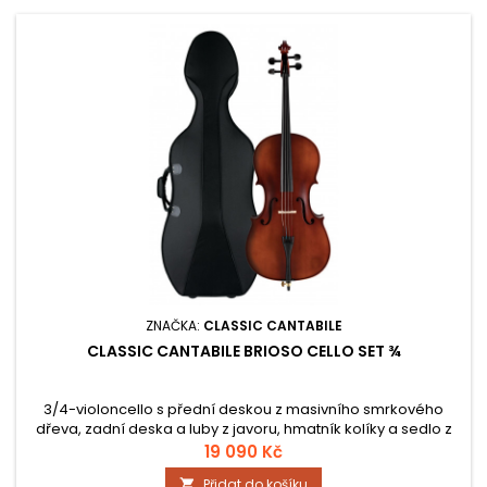
ZNAČKA:
CLASSIC CANTABILE
CLASSIC CANTABILE BRIOSO CELLO SET ¾
3/4-violoncello s přední deskou z masivního smrkového
dřeva, zadní deska a luby z javoru, hmatník kolíky a sedlo z
ebenového dřeva, 4 ocelové struny, včetně dolaďovačů,
19 090 Kč
délka: 116 cm, hmotnost: cca. 2,8 kg, rozměry pouzdra
Přidat do košíku
