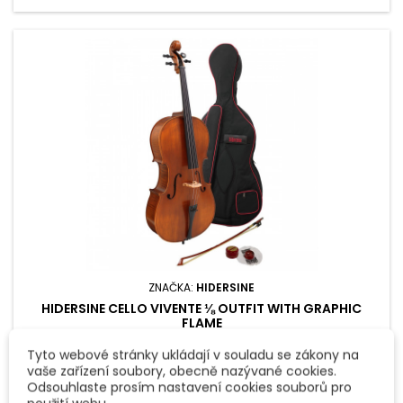
ZNAČKA:
HIDERSINE
HIDERSINE CELLO VIVENTE ⅛ OUTFIT WITH GRAPHIC
FLAME
Tyto webové stránky ukládají v souladu se zákony na
Cellový set Hidersine Vivente byl vytvořen pro ambiciózní
vaše zařízení soubory, obecně nazývané cookies.
začátečníky, nabízí vysokou zvukovou kvalitu díky použitým
Odsouhlaste prosím nastavení cookies souborů pro
materiálů. Tento model má velikost ⅛ (osminový), takže by
19 990 Kč