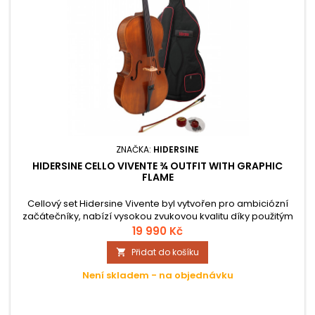
ZNAČKA:
HIDERSINE
HIDERSINE CELLO VIVENTE ¾ OUTFIT WITH GRAPHIC
FLAME
Cellový set Hidersine Vivente byl vytvořen pro ambiciózní
začátečníky, nabízí vysokou zvukovou kvalitu díky použitým
materiálů. Tento model má velikost ¾ (tříčtvrťový), takže by
19 990 Kč
měl být vhodný pro dítě přibližně ve věku od 12 do 15 let nebo
Přidat do košíku

menší dospělé.
Není skladem - na objednávku