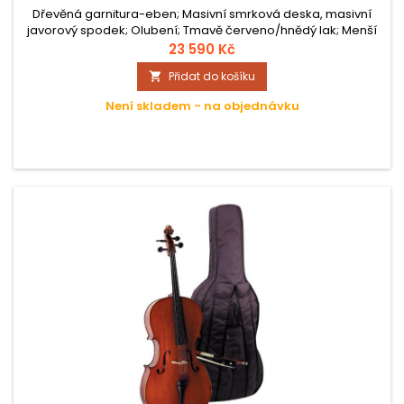
Dřevěná garnitura-eben; Masivní smrková deska, masivní
javorový spodek; Olubení; Tmavě červeno/hnědý lak; Menší
struník; Ocelové struny; Bodec s kužel.ukončením z
23 590 Kč
ebenového dřeva; Smyčec-přírodní žíně; Povlak pro čelo -
Přidat do košíku

Nytex; Kapsa pro smyčec a struny; včetně komponentů
(struny, kobylka, struník atd.); Hratelné provedení;
Není skladem - na objednávku