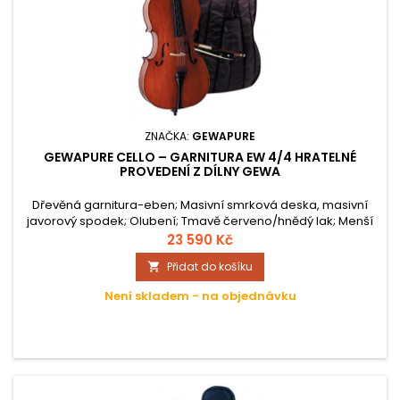
ZNAČKA:
GEWAPURE
GEWAPURE CELLO – GARNITURA EW 4/4 HRATELNÉ
PROVEDENÍ Z DÍLNY GEWA
Dřevěná garnitura-eben; Masivní smrková deska, masivní
javorový spodek; Olubení; Tmavě červeno/hnědý lak; Menší
struník; Ocelové struny; Bodec s kužel.ukončením z
23 590 Kč
ebenového dřeva; Smyčec-přírodní žíně; Povlak pro čelo -
Přidat do košíku

Nytex; Kapsa pro smyčec a struny; včetně komponentů
(struny, kobylka, struník atd.); Hratelné provedení;
Není skladem - na objednávku