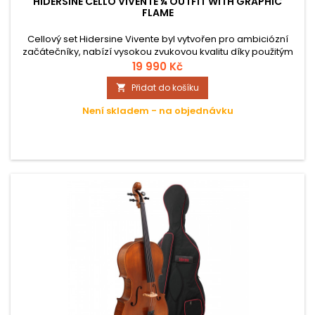
HIDERSINE CELLO VIVENTE ¼ OUTFIT WITH GRAPHIC
FLAME
Cellový set Hidersine Vivente byl vytvořen pro ambiciózní
začátečníky, nabízí vysokou zvukovou kvalitu díky použitým
materiálů. Tento model má velikost ¼ (čtvrťový), takže by měl
19 990 Kč
být vhodný pro dítě ve věku od 5 do 7 let.
Přidat do košíku

Není skladem - na objednávku