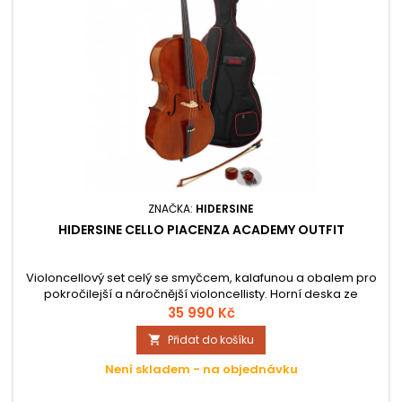
ZNAČKA:
HIDERSINE
HIDERSINE CELLO PIACENZA ACADEMY OUTFIT
Violoncellový set celý se smyčcem, kalafunou a obalem pro
pokročilejší a náročnější violoncellisty. Horní deska ze
smrkového masivu, zadní deska a luby z javoru, ebenový
35 990 Kč
hmatník, kolíky Wittner FineTune.
Přidat do košíku

Není skladem - na objednávku