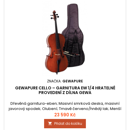
ZNAČKA:
GEWAPURE
GEWAPURE CELLO – GARNITURA EW 1/4 HRATELNÉ
PROVEDENÍ Z DÍLNA GEWA
Dřevěná garnitura-eben; Masivní smrková deska, masivní
javorový spodek; Olubení; Tmavě červeno/hnědý lak; Menší
struník; Ocelové struny; Bodec s kužel.ukončením z
23 590 Kč
ebenového dřeva; Smyčec-přírodní žíně; Povlak pro čelo -
Přidat do košíku

Nytex; Kapsa pro smyčec a struny; včetně komponentů
(struny, kobylka, struník atd.); Hratelné provedení;