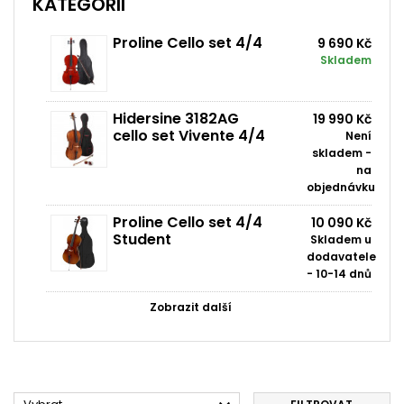
KATEGORII
Proline Cello set 4/4
9 690 Kč
Skladem
Hidersine 3182AG
19 990 Kč
cello set Vivente 4/4
Není
skladem -
na
objednávku
Proline Cello set 4/4
10 090 Kč
Student
Skladem u
dodavatele
- 10-14 dnů
Zobrazit další