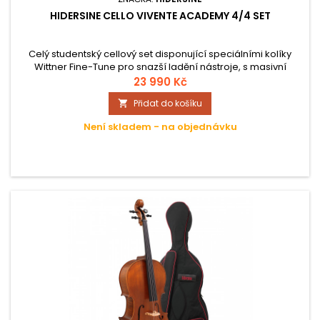
HIDERSINE CELLO VIVENTE ACADEMY 4/4 SET
Celý studentský cellový set disponující speciálními kolíky
Wittner Fine-Tune pro snazší ladění nástroje, s masivní
smrkovou horní deskou a luby a zadní deskou z javorového
23 990 Kč
masivu. Součástí setu je také kvalitní smyčec z
Přidat do košíku

brazilwood, gigbag s kapsou na smyčec a příslušenství a
kalafuna Hidersine Rosin.
Není skladem - na objednávku