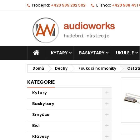
Prodejna:
+420 585 202 502
E-shop:
+420 588 491
KYTARY
BASKYTARY
UKULELE
Domů
Dechy
Foukací harmoniky
Ostat
KATEGORIE
Kytary
Baskytary
Smyčce
Bicí
Klávesy