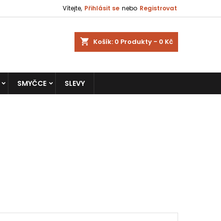
Vítejte,
Přihlásit se
nebo
Registrovat
shopping_cart
Košík:
0
Produkty - 0 Kč
SMYČCE
SLEVY