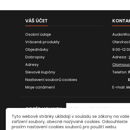
VÁŠ ÚČET
KONTA
Osobní údaje
AudioWor
Vrácené produkty
Otevírací
Objednávky
9:00-12:0
Dobropisy
Adresa :
Adresy
Olomouc
Slevové kupóny
Telefon:
Nastavení souborů cookies
Moje oznámení
E-mail:
i
ODBĚR NOVINEK
Tyto webové stránky ukládají v souladu se zákony na vaše
zařízení soubory, obecně nazývané cookies. Odsouhlaste
prosím nastavení cookies souborů pro použití webu.