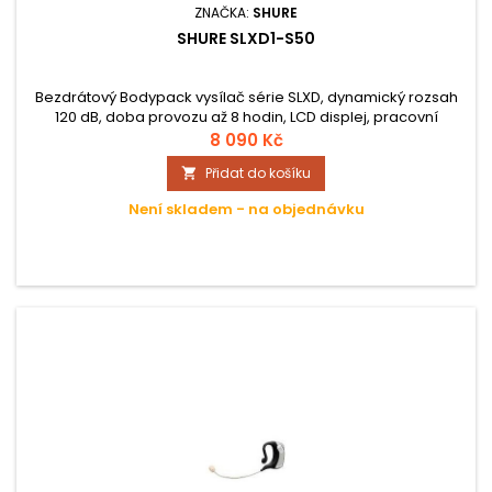
ZNAČKA:
SHURE
SHURE SLXD1-S50
Bezdrátový Bodypack vysílač série SLXD, dynamický rozsah
120 dB, doba provozu až 8 hodin, LCD displej, pracovní
frekvence 823-865 MHz.
8 090 Kč
Přidat do košíku

Není skladem - na objednávku