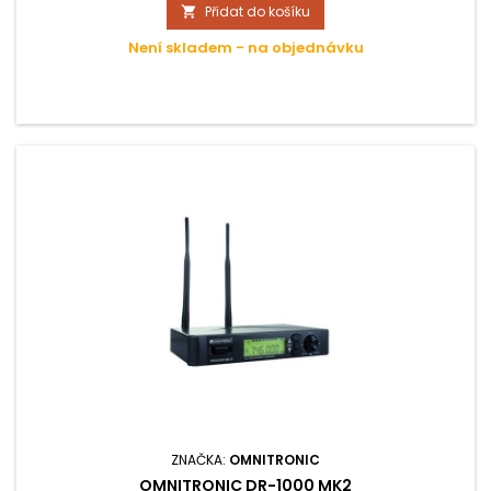
Přidat do košíku

kanálu, frekvence a kapacity baterie. 3 stupně citlivosti.
Napájení 2x AA 1,5 V bateriemi. Konektor mini XLR.
Není skladem - na objednávku
ZNAČKA:
OMNITRONIC
OMNITRONIC DR-1000 MK2