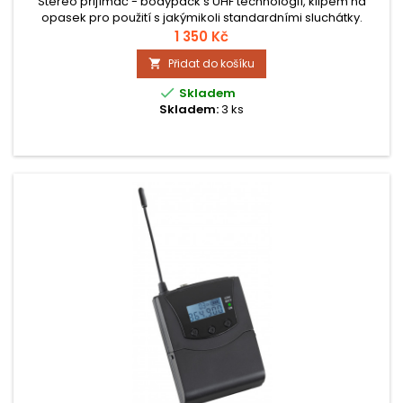
Stereo přijímač - bodypack s UHF technologií, klipem na
opasek pro použití s ​​jakýmikoli standardními sluchátky.
Vhodné pro provoz s vysílači Pronomic Silent Guide V2 a
1 350 Kč
Silent Disco V2. Podsvícený displej zobrazuje vybraný kanál.
Přidat do košíku

Bodypack může být napájen standardními nebo dobíjecími
bateriemi. Výdrž baterie cca 24 hodin.

Skladem
Skladem:
3 ks