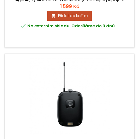
mikrofonu) a přijímač s konektorem Jack 6,3.
1 599 Kč
Přidat do košíku


Na externím skladu. Odesíláme do 3 dnů.