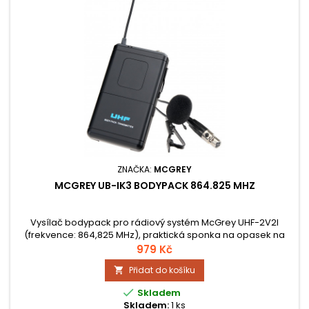
ZNAČKA:
MCGREY
MCGREY UB-IK3 BODYPACK 864.825 MHZ
Vysílač bodypack pro rádiový systém McGrey UHF-2V2I
(frekvence: 864,825 MHz), praktická sponka na opasek na
zadní straně pro připevnění, uživatelsky přívětivý provoz,
979 Kč
zahrnuje i klopový mikrofon optimalizovaný pro mluvené
Přidat do košíku

slovo i zpěv.

Skladem
Skladem:
1 ks