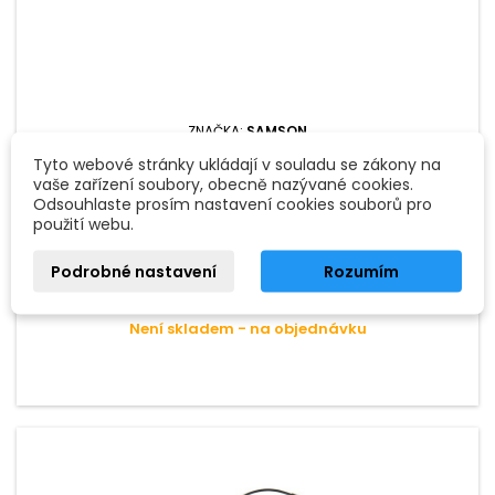
ZNAČKA:
SAMSON
SAMSON AH2/SE10
Tyto webové stránky ukládají v souladu se zákony na
vaše zařízení soubory, obecně nazývané cookies.
Odsouhlaste prosím nastavení cookies souborů pro
Vysílač s hlavovým mikrofonem.
použití webu.
3 990 Kč
Podrobné nastavení
Rozumím
Přidat do košíku

Není skladem - na objednávku