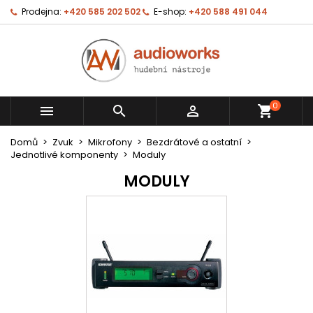
Prodejna:
+420 585 202 502
E-shop:
+420 588 491 044
0



shopping_cart
Domů
Zvuk
Mikrofony
Bezdrátové a ostatní
Jednotlivé komponenty
Moduly
MODULY