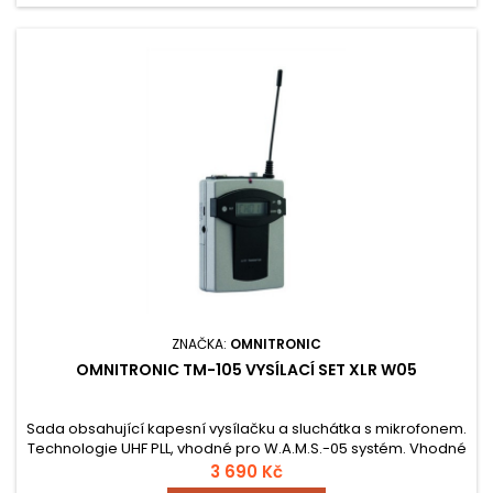
ZNAČKA:
OMNITRONIC
OMNITRONIC TM-105 VYSÍLACÍ SET XLR W05
Sada obsahující kapesní vysílačku a sluchátka s mikrofonem.
Technologie UHF PLL, vhodné pro W.A.M.S.-05 systém. Vhodné
pro klopový mikrofon LS-105. Provoz v pásmu 863.1-864.9 MHz
3 690 Kč
s možností volby z 16 frekvencí. LCD displej pro zobrazení