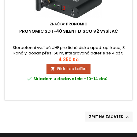
ZNAČKA:
PRONOMIC
PRONOMIC SDT-40 SILENT DISCO V2 VYSÍLAČ
Stereofonní vysílač UHF pro tiché disko apod. aplikace, 3
kanály, dosah přes 150 m, integrovaná baterie se 4 až 5
hodinami provozu, externí anténa, robustní kovové
4 350 Kč
provedení.
Přidat do košíku


Skladem u dodavatele - 10-14 dnů
ZPĚT NA ZAČÁTEK
