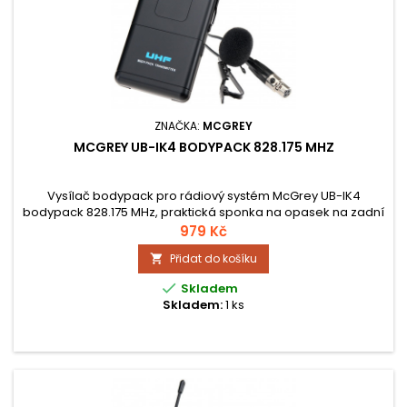
ZNAČKA:
MCGREY
MCGREY UB-IK4 BODYPACK 828.175 MHZ
Vysílač bodypack pro rádiový systém McGrey UB-IK4
bodypack 828.175 MHz, praktická sponka na opasek na zadní
straně pro připevnění, uživatelsky přívětivý provoz, zahrnuje i
979 Kč
klopový mikrofon optimalizovaný pro mluvené slovo i zpěv.
Přidat do košíku


Skladem
Skladem:
1 ks