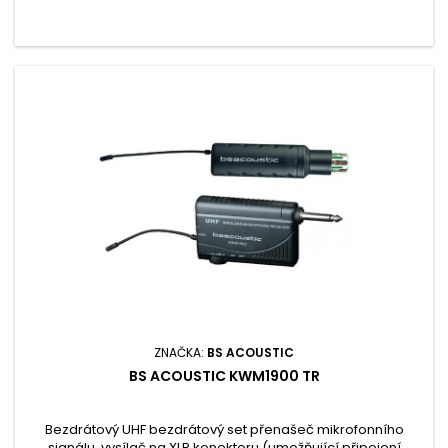
ZNAČKA:
BS ACOUSTIC
BS ACOUSTIC KWM1900 TR
Bezdrátový UHF bezdrátový set přenašeč mikrofonního
signálu, vysílač na XLR konektoru (umožňující připojení