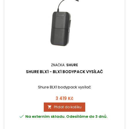
ZNAČKA:
SHURE
SHURE BLX1 - BLX1 BODYPACK VYSÍLAČ
Shure BLX1 bodypack vysílač
3 419 Kč
Přidat do košíku


Na externím skladu. Odesíláme do 3 dnů.