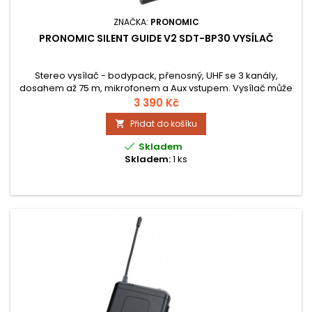
ZNAČKA:
PRONOMIC
PRONOMIC SILENT GUIDE V2 SDT-BP30 VYSÍLAČ
Stereo vysílač - bodypack, přenosný, UHF se 3 kanály,
dosahem až 75 m, mikrofonem a Aux vstupem. Vysílač může
být napájen dvěma standardními nebo dobíjecími AA
3 390 Kč
bateriemi. Doba provozu až 24 hodin. Včetně nabíjecího
Přidat do košíku

kabelu USB, kabelu Aux a spony na opasek.

Skladem
Skladem:
1 ks