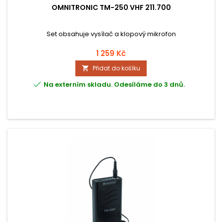
OMNITRONIC TM-250 VHF 211.700
Set obsahuje vysílač a klopový mikrofon
1 259 Kč
Přidat do košíku


Na externím skladu. Odesíláme do 3 dnů.