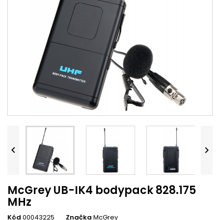


McGrey UB-IK4 bodypack 828.175
MHz
Kód
00043225
Značka
McGrey