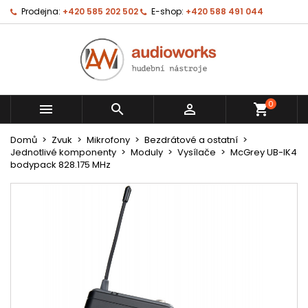
Prodejna:
+420 585 202 502
E-shop:
+420 588 491 044
0



shopping_cart
Domů
Zvuk
Mikrofony
Bezdrátové a ostatní
Jednotlivé komponenty
Moduly
Vysílače
McGrey UB-IK4
bodypack 828.175 MHz