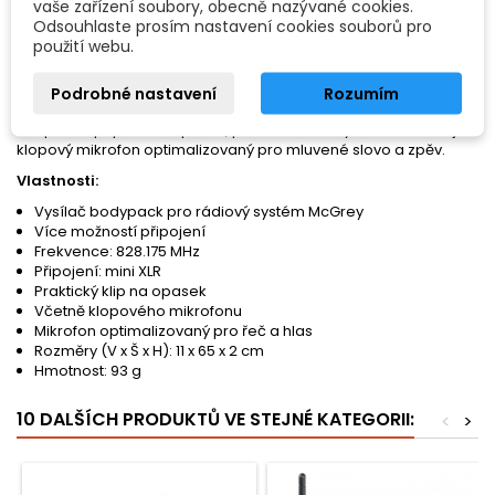
vaše zařízení soubory, obecně nazývané cookies.
doplňkem rádiového systému McGrey. Můžete jej připojit k
Odsouhlaste prosím nastavení cookies souborů pro
náhlavní soupravě, klopovému mikrofonu nebo k nástrojům s
použití webu.
linkovými signály, jako je kytara (s volitelným kabelem), což vám
poskytne volnost pohybu.
Podrobné nastavení
Rozumím
S praktickou sponou na opasek lze vysílač UB-IK4 bodypack
bezpečně připevnit k opasku, pasu nebo na kytaru.
Součástí je
klopový mikrofon optimalizovaný pro mluvené slovo a zpěv.
Vlastnosti:
Vysílač bodypack pro rádiový systém McGrey
Více možností připojení
Frekvence:
828.175 MHz
Připojení: mini XLR
Praktický klip na opasek
Včetně
klopového mikrofonu
Mikrofon optimalizovaný pro řeč a hlas
Rozměry (V x Š x H): 11 x 65 x 2 cm
Hmotnost: 93 g
10 DALŠÍCH PRODUKTŮ VE STEJNÉ KATEGORII:
<
>