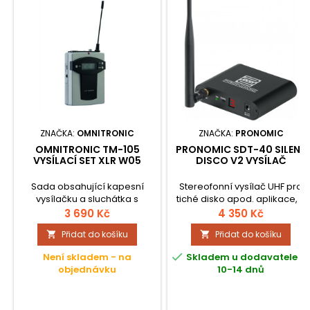
ZNAČKA:
OMNITRONIC
ZNAČKA:
PRONOMIC
OMNITRONIC TM-105
PRONOMIC SDT-40 SILENT
VYSÍLACÍ SET XLR W05
DISCO V2 VYSÍLAČ
Sada obsahující kapesní
Stereofonní vysílač UHF pro
vysílačku a sluchátka s
tiché disko apod. aplikace, 3
mikrofonem. Technologie
kanály, dosah přes 150 m,
3 690 Kč
4 350 Kč
UHF PLL, vhodné pro
integrovaná baterie se 4 až 5
Přidat do košíku
Přidat do košíku


W.A.M.S.-05 systém. Vhodné
hodinami provozu, externí
pro klopový mikrofon LS-105.
anténa, robustní kovové

Není skladem - na
Skladem u dodavatele -
Provoz v pásmu 863.1-864.9
provedení.
objednávku
10-14 dnů
MHz s možností volby z 16
frekvencí. LCD displej pro
zobrazení kanálu, frekvence