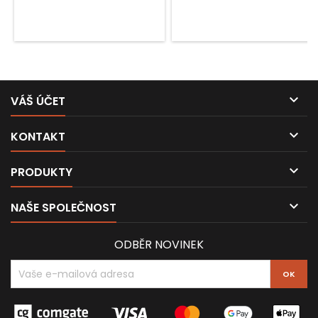
a kapacity baterie. 3 stupně
citlivosti. Napájení 2x AA 1,5 V
bateriemi. Konektor mini XLR.

VÁŠ ÚČET

KONTAKT

PRODUKTY

NAŠE SPOLEČNOST
ODBĚR NOVINEK