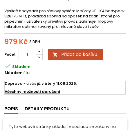
Vysílač bodypack pro rádiový systém McGrey UB-IK4 bodypack
828.175 MHz, praktická sponka na opasek na zadní straně pro
připevnění, uživatelsky přívětivý provoz, zahrnuje i klopový
mikrofon optimalizovaný pro mluvené slovo i zpěv.
979 Kč
S DPH
Přidat do košíku
Počet


Skladem
Skladem:
1 ks
Doprava
- u vás již
v úterý 11.08.2026
.
Všechny možnosti doručení
POPIS
DETAILY PRODUKTU
McGrey UB-IK4 bodypack 828.175 MHz
Tyto webové stránky ukládají v souladu se zákony na
Bezdrátový vysílač bodypacku UB-IK4 McGrey je ideálním