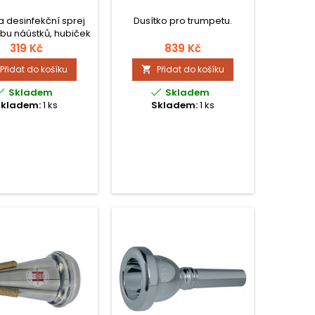
 a desinfekční sprej
Dusítko pro trumpetu.
bu náústků, hubiček
trubků dechových
319 Kč
839 Kč
ojů; objem: 50 ml.
Přidat do košíku
Přidat do košíku



Skladem
Skladem
Skladem:
1 ks
Skladem:
1 ks