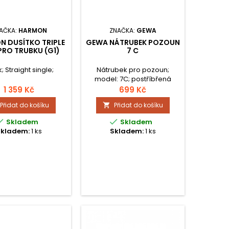
AČKA:
HARMON
ZNAČKA:
GEWA
 DUSÍTKO TRIPLE
GEWA NÁTRUBEK POZOUN
PRO TRUBKU (G1)
7 C
k; Straight single;
Nátrubek pro pozoun;
model: 7C; postříbřená
mosaz; užší menzura.
1 359 Kč
699 Kč
Přidat do košíku
Přidat do košíku



Skladem
Skladem
Skladem:
1 ks
Skladem:
1 ks