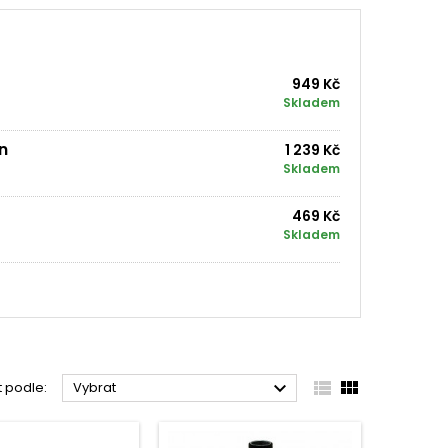
949 Kč
Skladem
n
1 239 Kč
Skladem
469 Kč
Skladem



t podle:
Vybrat