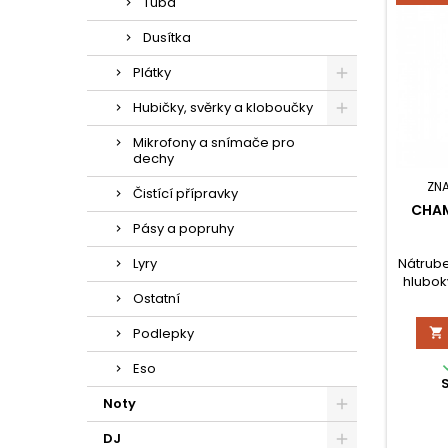
Tuba
Dusítka
Plátky
Hubičky, svěrky a kloboučky
Mikrofony a snímače pro
dechy
ZN
Čistící přípravky
CHAM
Pásy a popruhy
Nátrube
Lyry
hlubok
Ostatní
Podlepky

Eso
Noty
DJ