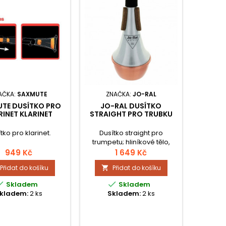
AČKA:
SAXMUTE
ZNAČKA:
JO-RAL
TE DUSÍTKO PRO
JO-RAL DUSÍTKO
RINET KLARINET
STRAIGHT PRO TRUBKU
tko pro klarinet.
Dusítko straight pro
trumpetu; hliníkové tělo,
měděné dno.
949 Kč
1 649 Kč
Přidat do košíku
Přidat do košíku



Skladem
Skladem
kladem:
2 ks
Skladem:
2 ks