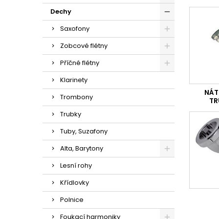
Dechy
Saxofony
Zobcové flétny
Příčné flétny
Klarinety
NÁT
Trombony
TR
Trubky
Tuby, Suzafony
Alta, Barytony
Lesní rohy
Křídlovky
Polnice
Foukací harmoniky