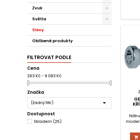
Zvuk
Světla
Slevy
Oblíbené produkty
FILTROVAT PODLE
Cena
263 Kč - 9 083 Kč
Značka
GE

(žádný filtr)
KŘ
Dostupnost
Nátru
model 
Skladem
(25)
am
