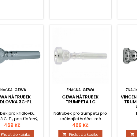
ZNAČKA:
GEWA
ZNAČKA:
GEWA
ZNAČ
WA NÁTRUBEK
GEWA NÁTRUBEK
VINCEN
ÍDLOVKA 3C-FL
TRUMPETA 1 C
TRUM
bek pro křídlovku;
Nátrubek pro trumpetu pro
3 C-FL; postříbřený;
začínající hráče; má
erická stopka.
středně velký kotlík a
469 Kč
469 Kč
středně široký okraj.
Přidat do košíku
Přidat do košíku

