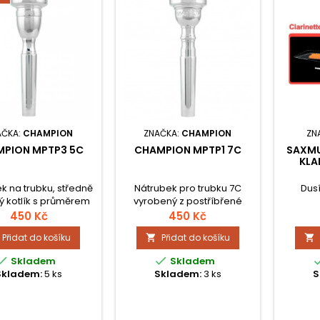
AČKA:
CHAMPION
ZNAČKA:
CHAMPION
ZN
PION MPTP3 5C
CHAMPION MPTP1 7C
SAXMU
KLA
k na trubku, středně
Nátrubek pro trubku 7C
Dusí
ý kotlík s průměrem
vyrobený z postříbřené
16,6 mm.
mosazi střední hloubky s
450 Kč
450 Kč
průměrem 16,5 mm a
Přidat do košíku
Přidat do košíku


délkou 88 mm. Hmotnost
nátrubku je 91 g.


Skladem
Skladem
Skladem:
5 ks
Skladem:
3 ks
S