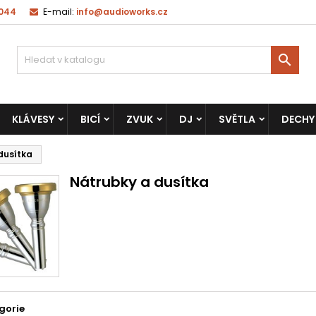
 044
E-mail:
info@audioworks.cz

KLÁVESY
BICÍ
ZVUK
DJ
SVĚTLA
DECHY
dusítka
Nátrubky a dusítka
gorie