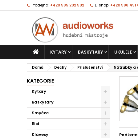
Prodejna:
+420 585 202 502
E-shop:
+420 588 491
KYTARY
BASKYTARY
UKULELE
Domů
Dechy
Příslušenství
Nátrubky a 
KATEGORIE
Kytary
Baskytary
Smyčce
Bicí
Klávesy
Podkate