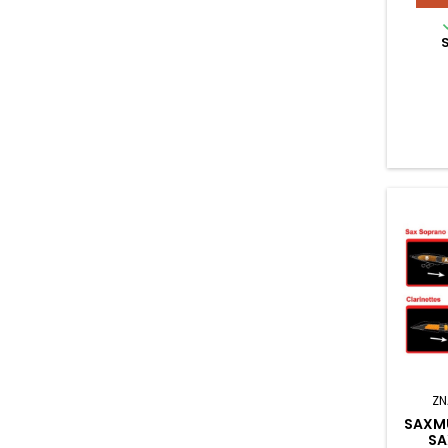
ZN
SAXM
SA