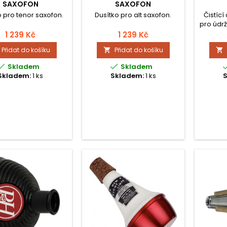
SAXOFON
SAXOFON
o pro tenor saxofon.
Dusítko pro alt saxofon.
Čistící
pro údrž
a ná
1 239 Kč
1 239 Kč
nástr
Přidat do košíku
Přidat do košíku




Skladem
Skladem
Skladem:
1 ks
Skladem:
1 ks