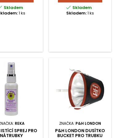


Skladem
Skladem
Skladem:
1 ks
Skladem:
1 ks
ZNAČKA:
REKA
ZNAČKA:
P&H LONDON
ISTÍCÍ SPREJ PRO
P&H LONDON DUSÍTKO
NÁTRUBKY
BUCKET PRO TRUBKU