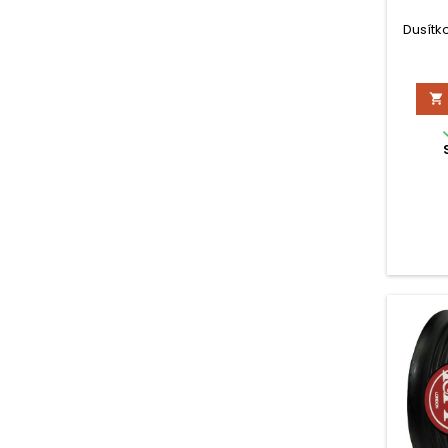
Dusítk
