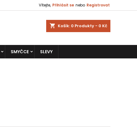
Vítejte,
Přihlásit se
nebo
Registrovat
shopping_cart
Košík:
0
Produkty - 0 Kč
SMYČCE
SLEVY