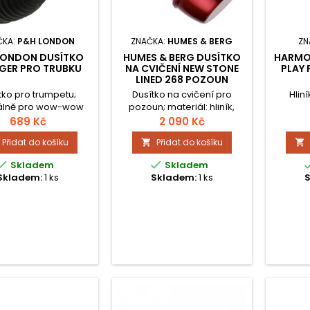
ČKA:
P&H LONDON
ZNAČKA:
HUMES & BERG
ZN
LONDON DUSÍTKO
HUMES & BERG DUSÍTKO
HARMON
GER PRO TRUBKU
NA CVIČENÍ NEW STONE
PLAY 
LINED 268 POZOUN
tko pro trumpetu;
Dusítko na cvičení pro
Hliní
álně pro wow-wow
pozoun; materiál: hliník,
efekt.
červeno/bíle lakovaný.
689 Kč
2 090 Kč
Přidat do košíku
Přidat do košíku




Skladem
Skladem
Skladem:
1 ks
Skladem:
1 ks