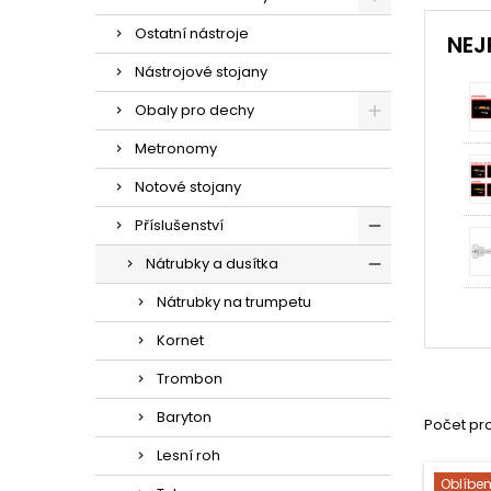
Ostatní nástroje
NEJ
Nástrojové stojany
Obaly pro dechy
Metronomy
Notové stojany
Příslušenství
Nátrubky a dusítka
Nátrubky na trumpetu
Kornet
Trombon
Baryton
Počet pr
Lesní roh
Oblíbe