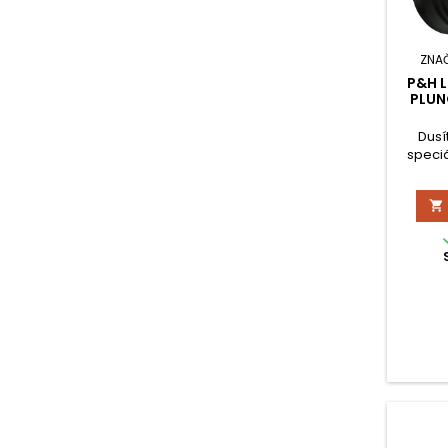
ZNA
P&H 
PLUN
Dusí
speci
