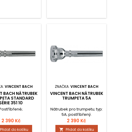
KA:
VINCENT BACH
ZNAČKA:
VINCENT BACH
T BACH NÁTRUBEK
VINCENT BACH NÁTRUBEK
PETA STANDARD
TRUMPETA 5A
SÉRIE 351 10
Postříbřené;
Nátrubek pro trumpetu; typ:
5A; postříbřený.
2 390 Kč
2 390 Kč
Přidat do košíku
Přidat do košíku
