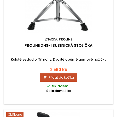
ZNAČKA:
PROLINE
PROLINE DHS-1 BUBENICKÁ STOLIČKA
Kulaté sedadlo; Tři nohy; Dvojité opěrné gumové nožičky
2 590 Kč
Přidat do košíku


Skladem
Skladem:
4 ks
Oblíbené