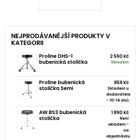
NEJPRODÁVANĚJŠÍ PRODUKTY V
KATEGORII
Proline DHS-1
2 590 Kč
bubenická stolička
Skladem
Proline bubenická
859 Kč
stolička Semi
Skladem u
dodavatele
- 10-14 dnů
AW BS3 bubenická
1 890 Kč
stolička
Není
skladem -
na
objednávku