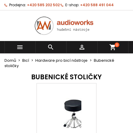
Prodejna:
+420 585 202 502
E-shop:
+420 588 491 044
0



shopping_cart
Domů
Bicí
Hardware pro bicí nástroje
Bubenické
stoličky
BUBENICKÉ STOLIČKY