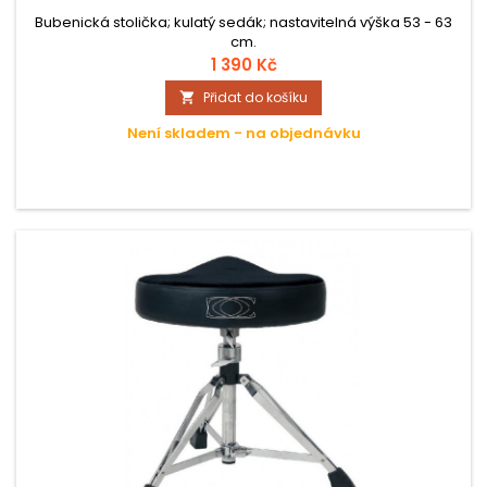
Bubenická stolička; kulatý sedák; nastavitelná výška 53 - 63
cm.
1 390 Kč
Přidat do košíku

Není skladem - na objednávku