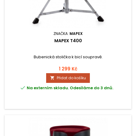
ZNAČKA:
MAPEX
MAPEX T400
Bubenická stolička k bicí soupravě.
1 299 Kč
Přidat do košíku


Na externím skladu. Odesíláme do 3 dnů.