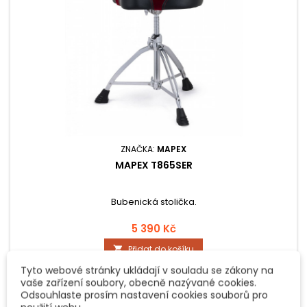
ZNAČKA:
MAPEX
MAPEX T865SER
Bubenická stolička.
5 390 Kč
Přidat do košíku

Tyto webové stránky ukládají v souladu se zákony na

Na externím skladu. Odesíláme do 3 dnů.
vaše zařízení soubory, obecně nazývané cookies.
Odsouhlaste prosím nastavení cookies souborů pro