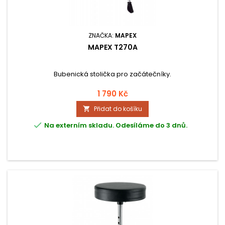
ZNAČKA:
MAPEX
MAPEX T270A
Bubenická stolička pro začátečníky.
1 790 Kč
Přidat do košíku


Na externím skladu. Odesíláme do 3 dnů.