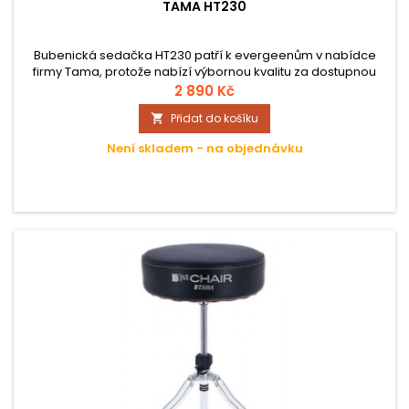
TAMA HT230
Bubenická sedačka HT230 patří k evergeenům v nabídce
firmy Tama, protože nabízí výbornou kvalitu za dostupnou
cenu. Kulaté, silně polstrované sedátko má měkký a zároveň
2 890 Kč
pevný podklad.
Přidat do košíku

Není skladem - na objednávku