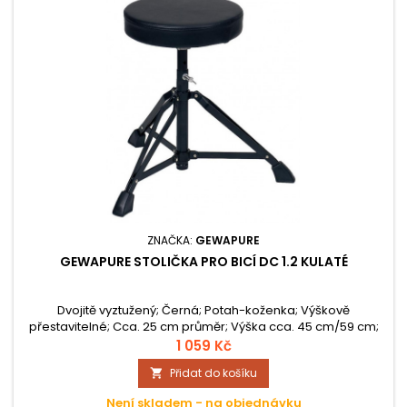
ZNAČKA:
GEWAPURE
GEWAPURE STOLIČKA PRO BICÍ DC 1.2 KULATÉ
Dvojitě vyztužený; Černá; Potah-koženka; Výškově
přestavitelné; Cca. 25 cm průměr; Výška cca. 45 cm/59 cm;
Cca. 3,5 kg;
1 059 Kč
Přidat do košíku

Není skladem - na objednávku