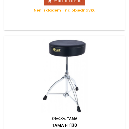
Přidat do košíku

zabraňuje případnému klouzání při hře.
Není skladem - na objednávku
ZNAČKA:
TAMA
TAMA HT130