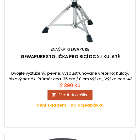
ZNAČKA:
GEWAPURE
GEWAPURE STOLIČKA PRO BICÍ DC 2.1 KULATÉ
Dvojitě vyztužený; pevné, vysoustruhované vřeteno; Kulatý,
látkový sedák; Průměr cca. 35 cm / 8 cm výška ; Výška cca. 43
cm / 69 cm; Cca. 4,9 kg;
2 390 Kč
Přidat do košíku

Není skladem - na objednávku