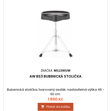
ZNAČKA:
MILLENIUM
AW BS3 BUBENICKÁ STOLIČKA
Bubenická stolička; tvarovaný sedák; nastavitelná výška 46 -
60 cm.
1 890 Kč
Přidat do košíku
