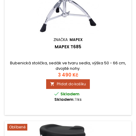
ZNAČKA:
MAPEX
MAPEX T685
Bubenická stolička, sedák ve tvaru sedla, výška 50 - 66 cm,
dvojité nohy.
3 490 Kč
Přidat do košíku


Skladem
Skladem:
1 ks
Oblíbené