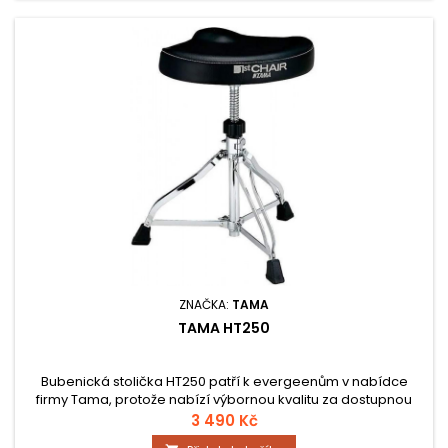
ZNAČKA:
TAMA
TAMA HT250
Bubenická stolička HT250 patří k evergeenům v nabídce
firmy Tama, protože nabízí výbornou kvalitu za dostupnou
cenu. Silně polstrované sedátko v moto úpravě má měkký a
3 490 Kč
zároveň pevný podklad. Poskytuje tak maximální stabilitu a