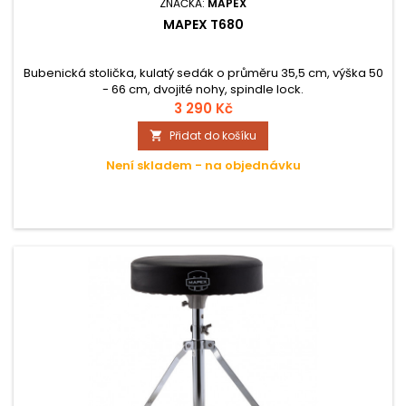
ZNAČKA:
MAPEX
MAPEX T680
Bubenická stolička, kulatý sedák o průměru 35,5 cm, výška 50
- 66 cm, dvojité nohy, spindle lock.
3 290 Kč
Přidat do košíku

Není skladem - na objednávku