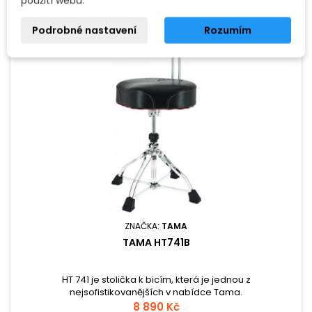
použití webu.
Podrobné nastavení
Rozumím
ZNAČKA:
TAMA
TAMA HT741B
HT 741 je stolička k bicím, která je jednou z
nejsofistikovanějších v nabídce Tama.
8 890 Kč