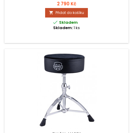
2 790 Kč
Přidat do košíku


Skladem
Skladem:
1 ks