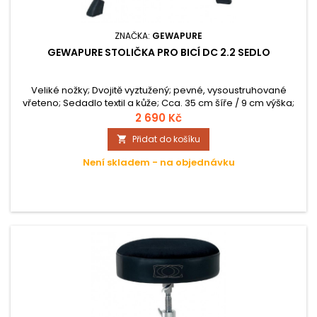
ZNAČKA:
GEWAPURE
GEWAPURE STOLIČKA PRO BICÍ DC 2.2 SEDLO
Veliké nožky; Dvojitě vyztužený; pevné, vysoustruhované
vřeteno; Sedadlo textil a kůže; Cca. 35 cm šíře / 9 cm výška;
Výška cca. 43 cm / 69 cm; Cca. 4,9 kg;
2 690 Kč
Přidat do košíku

Není skladem - na objednávku