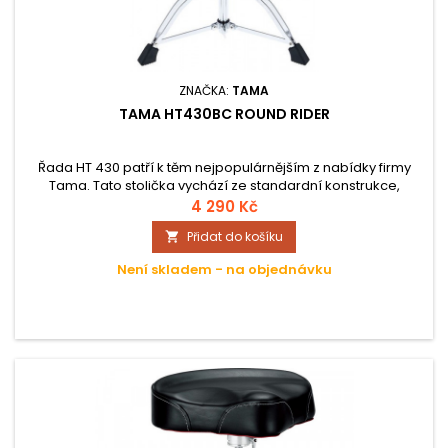
ZNAČKA:
TAMA
TAMA HT430BC ROUND RIDER
Řada HT 430 patří k těm nejpopulárnějším z nabídky firmy
Tama. Tato stolička vychází ze standardní konstrukce,
nicméně prošla i několika vylepšeními. Kulaté, silně
4 290 Kč
polstrované, sedátko je potažené vrstvou ze speciální
Přidat do košíku

tkaniny, která absorbuje pot. Poskytuje tak maximální stabilitu
a zabraňuje případnému sklouznutí při hře.
Není skladem - na objednávku