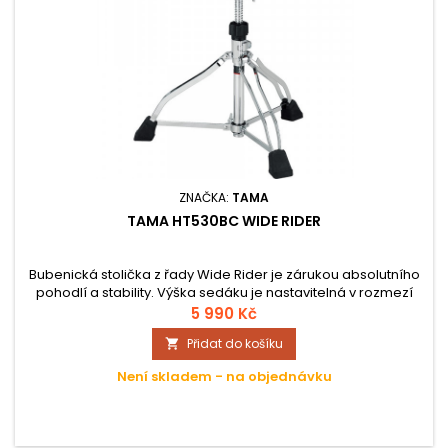
ZNAČKA:
TAMA
TAMA HT530BC WIDE RIDER
Bubenická stolička z řady Wide Rider je zárukou absolutního
pohodlí a stability. Výška sedáku je nastavitelná v rozmezí
485 – 640 mm a jeho povrch je potažený příjemnou tkaninou
5 990 Kč
vám zajistí maximální herní komfort.
Přidat do košíku

Není skladem - na objednávku