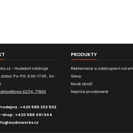
KT
PRODUKTY
ks.cz - Hudební nástroje
Reklamace a odstoupení od sm
 doba: Po-Pá: 9:00-17:00 , So:
Slevy
0
Nové zboží
Lafayettova 42/14, 77900
Nejvíce prodávané
Prodejna :
+420 585 202 502
E-shop :
+420 588 491 044
nfo@audioworks.cz