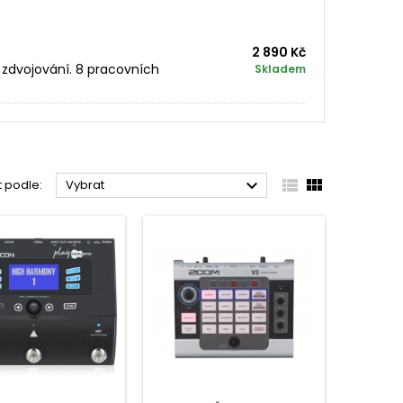
2 890 Kč
 zdvojování. 8 pracovních
Skladem



t podle:
Vybrat