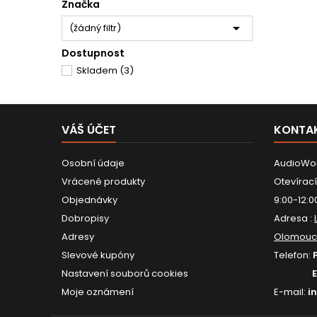
Značka

(žádný filtr)
Dostupnost
Skladem
(3)
VÁŠ ÚČET
KONTA
Osobní údaje
AudioWor
Vrácené produkty
Otevírací
Objednávky
9:00-12:0
Dobropisy
Adresa :
Adresy
Olomouc
Slevové kupóny
Telefon:
Nastavení souborů cookies
Moje oznámení
E-mail:
i