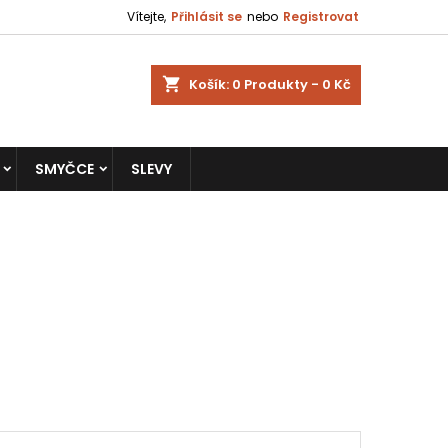
Vítejte,
Přihlásit se
nebo
Registrovat
shopping_cart
Košík:
0
Produkty - 0 Kč
SMYČCE
SLEVY