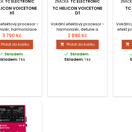
KA:
TC ELECTRONIC
ZNAČKA:
TC ELECTRONIC
ZNAČK
LICON VOICETONE
TC HELICON VOICETONE
TC
H1
D1
 efektový procesor -
Vokální efektový procesor -
Vokální 
izér, harmonizace
harmonizér, detune a
efekt p
nebo automatickou
zdvojování. 8 pracovních
3 790 Kč
2 890 Kč
 kytarového vstupu.
režimů.
Přidat do košíku
Přidat do košíku




Skladem
Skladem
Skladem:
1 ks
Skladem:
1 ks