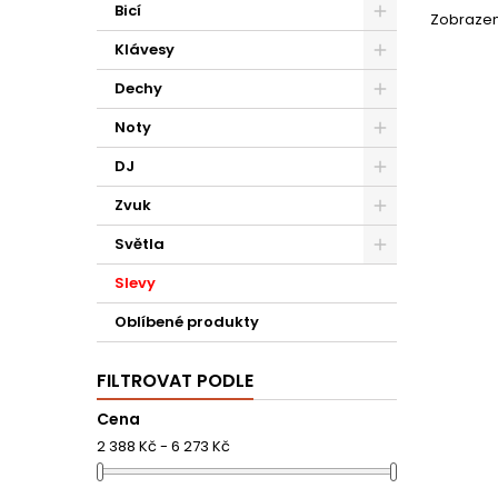
Bicí
Zobrazení
Klávesy
Dechy
Noty
DJ
Zvuk
Světla
Slevy
Oblíbené produkty
FILTROVAT PODLE
Cena
2 388 Kč - 6 273 Kč