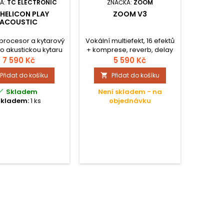
A:
TC ELECTRONIC
ZNAČKA:
ZOOM
 HELICON PLAY
ZOOM V3
ACOUSTIC
procesor a kytarový
Vokální multiefekt, 16 efektů
ro akustickou kytaru
+ komprese, reverb, delay
v jednom.
a enhancer, USB MIDI,
7 590 Kč
5 590 Kč
možnost provozu na
Přidat do košíku
Přidat do košíku

baterie.

Skladem
Není skladem - na
Skladem:
1 ks
objednávku