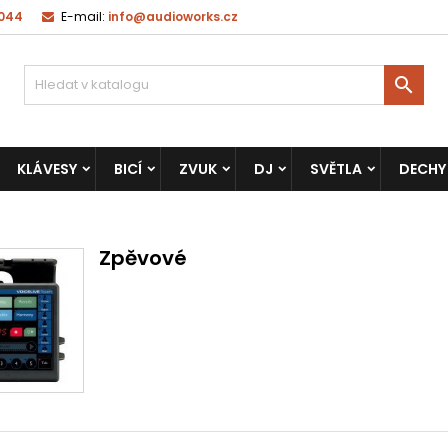
 044
E-mail:
info@audioworks.cz

KLÁVESY
BICÍ
ZVUK
DJ
SVĚTLA
DECHY
Zpěvové