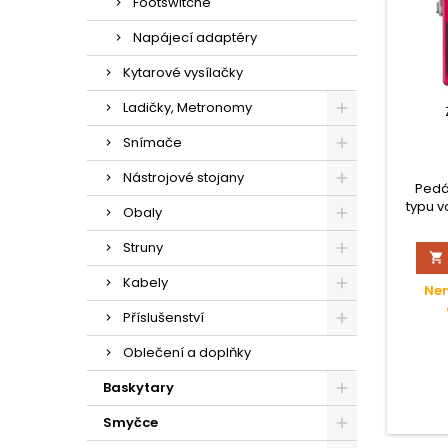
Footswitche
Napájecí adaptéry
Kytarové vysílačky
Ladičky, Metronomy
Snímače
Nástrojové stojany
Pedá
typu v
Obaly
tal
kovov
Struny

ovlád
Blend,
Kabely
Nen
Příslušenství
Oblečení a doplňky
Baskytary
Smyčce