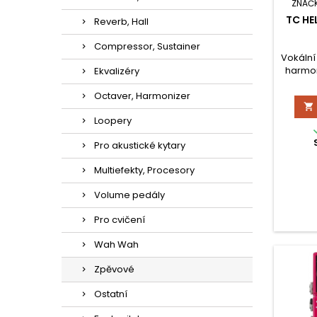
ZNAČ
TC HE
Reverb, Hall
Compressor, Sustainer
Vokální
harmon
Ekvalizéry
ručně 
detekcí
Octaver, Harmonizer

Loopery
Pro akustické kytary
Multiefekty, Procesory
Volume pedály
Pro cvičení
Wah Wah
Zpěvové
Ostatní