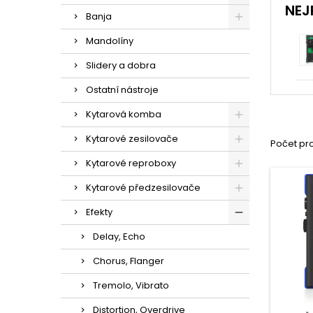
NEJ
Banja
Mandolíny
Slidery a dobra
Ostatní nástroje
Kytarová komba
Kytarové zesilovače
Počet pro
Kytarové reproboxy
Kytarové předzesilovače
Efekty
Delay, Echo
Chorus, Flanger
Tremolo, Vibrato
Distortion, Overdrive