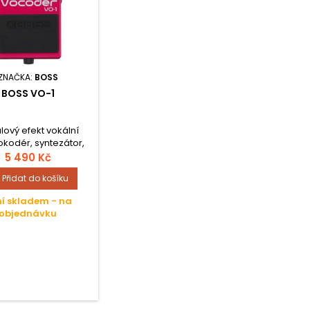
ZNAČKA:
BOSS
BOSS VO-1
lový efekt vokální
okodér, syntezátor,
k box v odolném
5 490 Kč
ém těle, vybavený
Přidat do košíku
acími prvky Level
 Tone, Color, Mode a
í skladem - na
Mic Sens.
objednávku