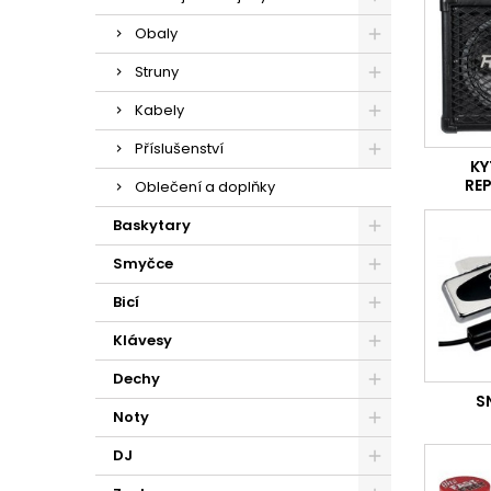
Obaly
Struny
Kabely
Příslušenství
KY
RE
Oblečení a doplňky
Baskytary
Smyčce
Bicí
Klávesy
Dechy
S
Noty
DJ