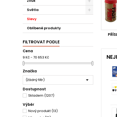
Zvuk
Světla
Slevy
Oblíbené produkty
PŘÍS
FILTROVAT PODLE
Cena
NEJ
9 Kč - 70 653 Kč
Značka

(žádný filtr)
Dostupnost
Skladem
(1207)
Výběr
Nový produkt
(13)