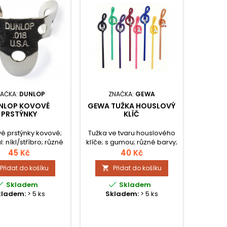
NAČKA:
DUNLOP
ZNAČKA:
GEWA
NLOP KOVOVÉ
GEWA TUŽKA HOUSLOVÝ
PRSTÝNKY
KLÍČ
vé prstýnky kovové;
Tužka ve tvaru houslového
: níkl/stříbro; různé
klíče; s gumou; různé barvy;
íly materiálu.
cena za 1 ks
45 Kč
40 Kč
Přidat do košíku
Přidat do košíku



Skladem
Skladem
kladem:
> 5 ks
Skladem:
> 5 ks