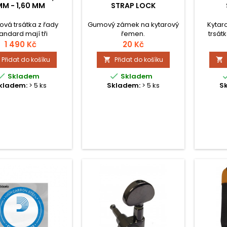
M - 1,60 MM
STRAP LOCK
ová trsátka z řady
Gumový zámek na kytarový
Kytar
andard mají tři
řemen.
trsátk
tiskluzové plošky
r
1 490 Kč
20 Kč
stěné v různých
Přidat do košíku
Přidat do košíku


ech a vyrábí se v
ičním tvaru. Jsou


Skladem
Skladem
á pro univerzální
kladem:
> 5 ks
Skladem:
> 5 ks
S
ití s akustickou i
ckou kytarou a jinými
nástroji.