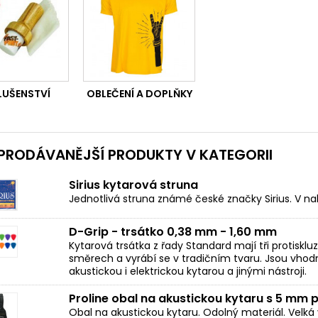
LUŠENSTVÍ
OBLEČENÍ A DOPLŇKY
PRODÁVANĚJŠÍ PRODUKTY V KATEGORII
Sirius kytarová struna
Jednotlivá struna známé české značky Sirius. V nabí
D-Grip - trsátko 0,38 mm - 1,60 mm
Kytarová trsátka z řady Standard mají tři protiskl
směrech a vyrábí se v tradičním tvaru. Jsou vhodná
akustickou i elektrickou kytarou a jinými nástroji.
Proline obal na akustickou kytaru s 5 mm
Obal na akustickou kytaru. Odolný materiál. Velká 