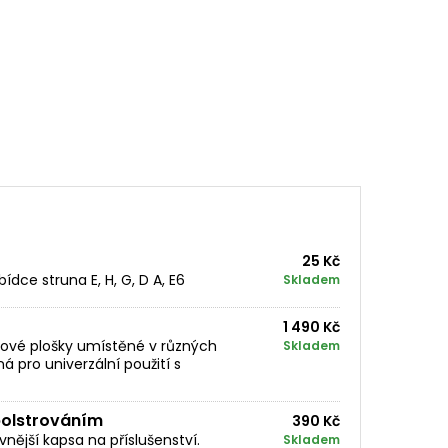
25 Kč
dce struna E, H, G, D A, E6
Skladem
1 490 Kč
uzové plošky umístěné v různých
Skladem
 pro univerzální použití s
 polstrováním
390 Kč
vnější kapsa na příslušenství.
Skladem