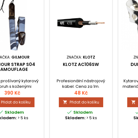
AČKA:
GILMOUR
ZNAČKA:
KLOTZ
Z
MOUR STRAP S04
KLOTZ AC106SW
DU
CAMOUFLAGE
í prošívaný kytarový
Profesionální nástrojový
Kytaro
pruh s koženými
kabel. Cena za 1m.
materiál
kami a elegantním
s
390 Kč
48 Kč
m Gilmour. Velmi
Přidat do košíku
Přidat do košíku


litní provedení v
derním designu


Skladem
Skladem
ouflage&nbsp;.
kladem:
> 5 ks
Skladem:
> 5 ks
S