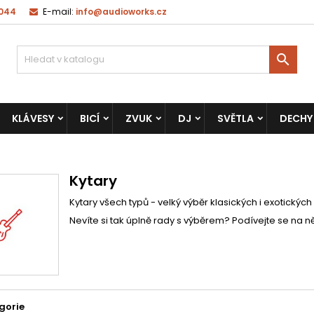
 044
E-mail:
info@audioworks.cz

KLÁVESY
BICÍ
ZVUK
DJ
SVĚTLA
DECHY
Kytary
Kytary všech typů - velký výběr klasických i exotických
Nevíte si tak úplně rady s výběrem? Podívejte se na ně
gorie