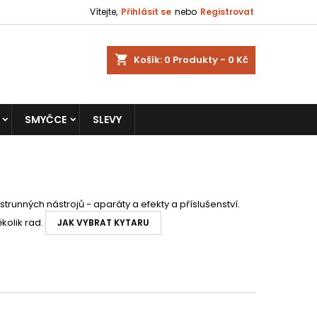
Vítejte,
Přihlásit se
nebo
Registrovat
shopping_cart
Košík:
0
Produkty - 0 Kč
SMYČCE
SLEVY
 strunných nástrojů - aparáty a efekty a příslušenství.
kolik rad.
JAK VYBRAT KYTARU