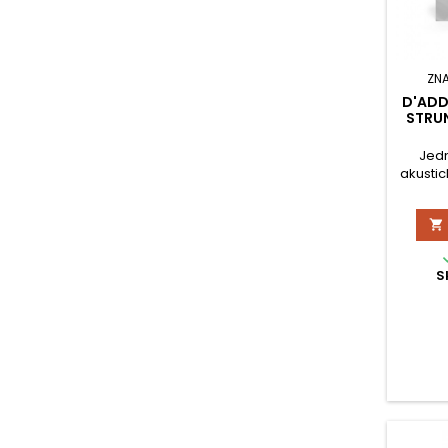
ZN
D'ADD
STRUN
Jedn
akustic

S