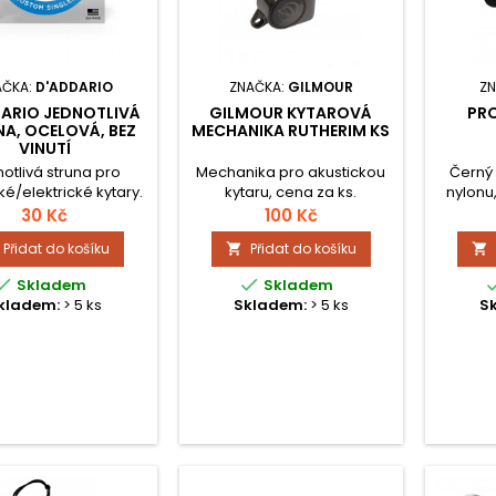
AČKA:
D'ADDARIO
ZNAČKA:
GILMOUR
ZN
ARIO JEDNOTLIVÁ
GILMOUR KYTAROVÁ
PRO
A, OCELOVÁ, BEZ
MECHANIKA RUTHERIM KS
VINUTÍ
otlivá struna pro
Mechanika pro akustickou
Černý 
ké/elektrické kytary.
kytaru, cena za ks.
nylonu,
BEZ VINUTÍ
kožené
30 Kč
100 Kč
Přidat do košíku
Přidat do košíku




Skladem
Skladem
kladem:
> 5 ks
Skladem:
> 5 ks
S