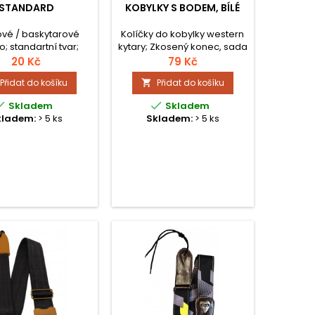
STANDARD
KOBYLKY S BODEM, BÍLÉ
ové / baskytarové
Kolíčky do kobylky western
o; standartní tvar;
kytary; Zkosený konec, sada
ůzné tvrdosti.
se 6 ks. Cena za sadu, plast
20 Kč
79 Kč
PVC.
Přidat do košíku
Přidat do košíku



Skladem
Skladem
kladem:
> 5 ks
Skladem:
> 5 ks