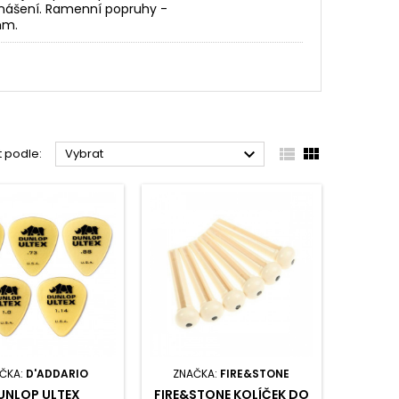
enášení. Ramenní popruhy -
mm.



t podle:
Vybrat
ČKA:
D'ADDARIO
ZNAČKA:
FIRE&STONE
UNLOP ULTEX
FIRE&STONE KOLÍČEK DO