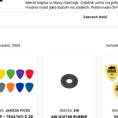
Menší kapsa u hlavy nástroje. Odolné ucho na př
možno nosit jako batoh na zádech. Polstrování 5
Zobrazit další
oduktů: 2889
Seřadi
KA:
JANÍČEK PICKS
ZNAČKA:
AW
ZNA
P - TRSÁTKO 0,38
AW GUITAR RUBBER
D