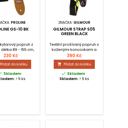
AČKA:
PROLINE
ZNAČKA:
GILMOUR
LINE GS-10 BK
GILMOUR STRAP S05
GREEN BLACK
kytarový popruh z
Textilní prošívaný popruh s
 délka 89 - 155 cm,
koženými koncovkami a
 koncovky, kovová
elegantním logem Gilmour.
230 Kč
390 Kč
přezka.
Velmi kvalitní provedení v
Přidat do košíku
Přidat do košíku

moderním designu
Green/Black.


Skladem
Skladem
kladem:
> 5 ks
Skladem:
> 5 ks