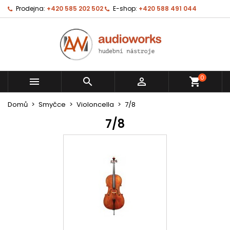
Prodejna:
+420 585 202 502
E-shop:
+420 588 491 044
0



shopping_cart
Domů
Smyčce
Violoncella
7/8
7/8