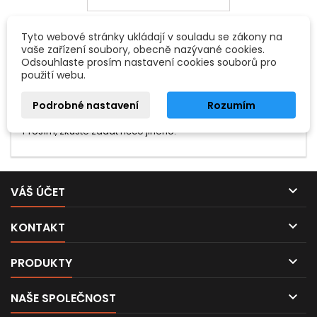
Tyto webové stránky ukládají v souladu se zákony na
vaše zařízení soubory, obecně nazývané cookies.
Odsouhlaste prosím nastavení cookies souborů pro
použití webu.
Podrobné nastavení
Rozumím
Hledaný výraz nebyl nenalezen.
Prosím, zkuste zadat něco jiného.

VÁŠ ÚČET

KONTAKT

PRODUKTY

NAŠE SPOLEČNOST