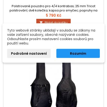
Polstrované pouzdro pro 4/4 kontrabas; 25 mm Tricot
polstrování; dvě kolečka; kapsa pro smyčec; popruhy na
záda; kapsa pro noty a struny, extra kapsa pro příslušenství; 8
5 790 Kč
komfortních rukojetí, reflektorový bezpečnostní proužek;
Přidat do košíku

hmotnost cca. 6,3 kg; barva: černá
Tyto webové stránky ukládají v souladu se zákony na
Není skladem - na objednávku
vaše zařízení soubory, obecně nazývané cookies.
Odsouhlaste prosím nastavení cookies souborů pro
použití webu.
Podrobné nastavení
Rozumím