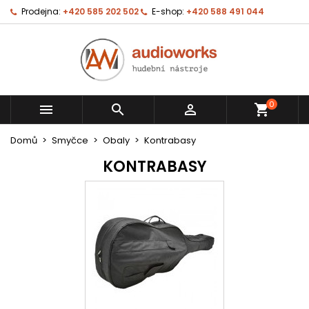
Prodejna:
+420 585 202 502
E-shop:
+420 588 491 044
0



shopping_cart
Domů
Smyčce
Obaly
Kontrabasy
KONTRABASY