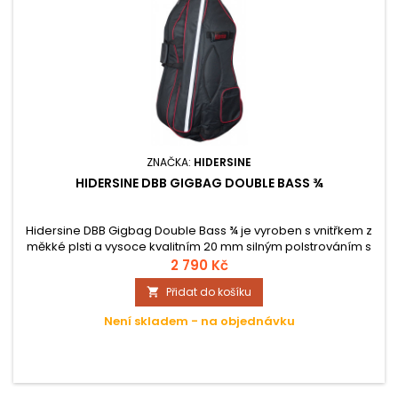
ZNAČKA:
HIDERSINE
HIDERSINE DBB GIGBAG DOUBLE BASS ¾
Hidersine DBB Gigbag Double Bass ¾ je vyroben s vnitřkem z
měkké plsti a vysoce kvalitním 20 mm silným polstrováním s
extra polstrovanou oblastí na ochranu kobylky. Ramenní
2 790 Kč
popruhy a inteligentně umístěné rukojeti usnadňují přenášení
Přidat do košíku

nástroje. Obal disponuje fixací krku na suchý zip a kapsou na
smyčec a příslušenství.
Není skladem - na objednávku