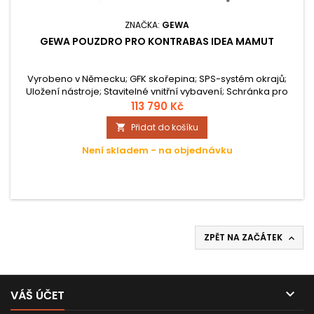
ZNAČKA:
GEWA
GEWA POUZDRO PRO KONTRABAS IDEA MAMUT
Vyrobeno v Německu; GFK skořepina; SPS-systém okrajů;
Uložení nástroje; Stavitelné vnitřní vybavení; Schránka pro
příslušenství, vak na smyčec; Kolečka pro snadný transport;
113 790 Kč
Hmotnost cca. 28 kg; Vnější barva bílá; Vnitřní Velour
Přidat do košíku

červená;
Není skladem - na objednávku
ZPĚT NA ZAČÁTEK


VÁŠ ÚČET