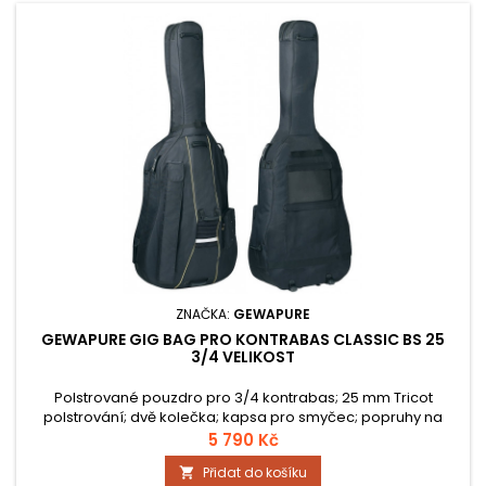
ZNAČKA:
GEWAPURE
GEWAPURE GIG BAG PRO KONTRABAS CLASSIC BS 25
3/4 VELIKOST
Polstrované pouzdro pro 3/4 kontrabas; 25 mm Tricot
polstrování; dvě kolečka; kapsa pro smyčec; popruhy na
záda; kapsa pro noty a struny, extra kapsa pro příslušenství; 8
5 790 Kč
komfortních rukojetí, reflektorový bezpečnostní proužek;
Přidat do košíku

hmotnost cca. 6,3 kg; barva: černá