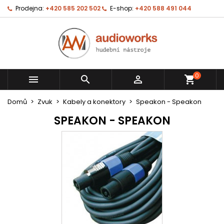
Prodejna:
+420 585 202 502
E-shop:
+420 588 491 044
0



shopping_cart
Domů
Zvuk
Kabely a konektory
Speakon - Speakon
SPEAKON - SPEAKON