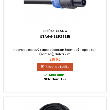
ZNAČKA:
STAGG
STAGG SSP2SS15
Reproduktorový kabel speakon (samec) - speakon
(samec), délka 2 m.
219 Kč
Přidat do košíku


Skladem
Skladem:
1 ks