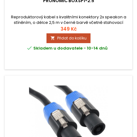
PRONOMIC BOXSP1-2.5
Reproduktorový kabel s kvalitními konektory 2x speakon a
stíněním, o délce 2,5 m v černé barvě včetně stahovací
pásky.
349 Kč
Přidat do košíku


Skladem u dodavatele - 10-14 dnů