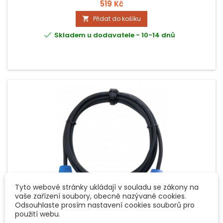
průřez jádra 2x 2,5 mm²
519 Kč
Přidat do košíku


Skladem u dodavatele - 10-14 dnů
Tyto webové stránky ukládají v souladu se zákony na
vaše zařízení soubory, obecně nazývané cookies.
Odsouhlaste prosím nastavení cookies souborů pro
použití webu.
ZNAČKA:
PRONOMIC