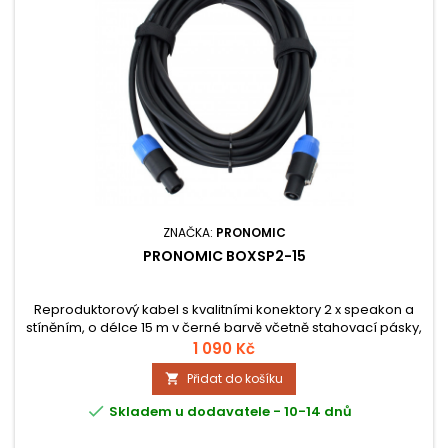
ZNAČKA:
PRONOMIC
PRONOMIC BOXSP2-15
Reproduktorový kabel s kvalitními konektory 2 x speakon a
stíněním, o délce 15 m v černé barvě včetně stahovací pásky,
průřez jádra 2x 2,5 mm²
1 090 Kč
Přidat do košíku


Skladem u dodavatele - 10-14 dnů