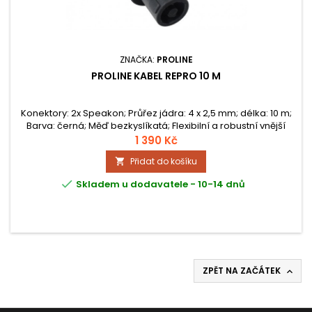
ZNAČKA:
PROLINE
PROLINE KABEL REPRO 10 M
Konektory: 2x Speakon; Průřez jádra: 4 x 2,5 mm; délka: 10 m;
Barva: černá; Měď bezkyslíkatá; Flexibilní a robustní vnější
plášť; Zástrčka odolná vůči kyselinám a olejům; Ekologicky
1 390 Kč
šetrné balení
Přidat do košíku


Skladem u dodavatele - 10-14 dnů
ZPĚT NA ZAČÁTEK
