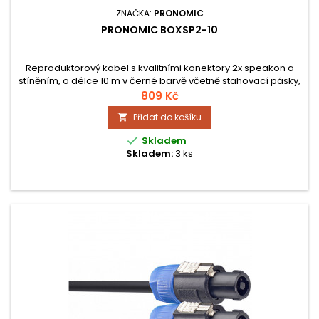
ZNAČKA:
PRONOMIC
PRONOMIC BOXSP2-10
Reproduktorový kabel s kvalitními konektory 2x speakon a
stíněním, o délce 10 m v černé barvě včetně stahovací pásky,
průřez jádra 2x 2,5 mm²
809 Kč
Přidat do košíku


Skladem
Skladem:
3 ks