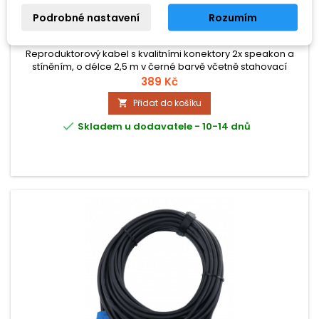
PRONOMIC BOXSP2-2.5
Podrobné nastavení
Rozumím
Reproduktorový kabel s kvalitními konektory 2x speakon a
stíněním, o délce 2,5 m v černé barvě včetně stahovací
pásky, průřez jádra 2x 2,5 mm²
389 Kč
Přidat do košíku


Skladem u dodavatele - 10-14 dnů