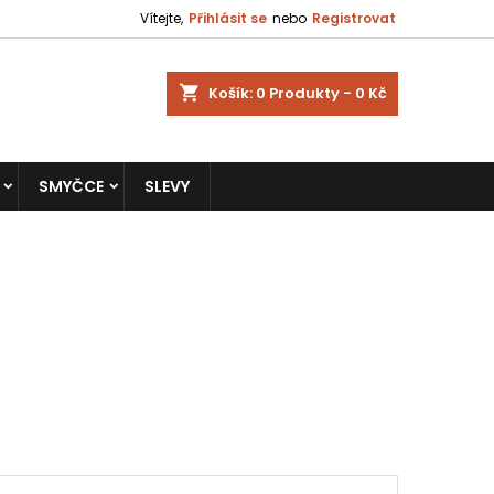
Vítejte,
Přihlásit se
nebo
Registrovat
shopping_cart
Košík:
0
Produkty - 0 Kč
SMYČCE
SLEVY