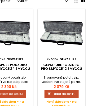



t podle:
Vybrat
ČKA:
GEWAPURE
ZNAČKA:
GEWAPURE
PURE POUZDRO
GEWAPURE POUZDRO
MYČCE 24 SMYČCŮ
PRO SMYČCE 12 SMYČCŮ
ovaný potah, zip;
Šroubovaný potah, zip;
 i ve stojaté pozici;
Uložení i ve stojaté pozici;
ší Conatex černá;
Vnější Conatex černá;
2 390 Kč
2 079 Kč
řní sametový plyš
Vnitřní sametový plyš
Přidat do košíku
Přidat do košíku

t; 12-kový a 24-kový
antracit; 12-kový a 24-kový
 rukojetí; Vhodné pro
kufřík s rukojetí; Vhodné pro
í skladem - na
Není skladem - na
le, violu a čelo;
housle, violu a čelo;
objednávku
objednávku