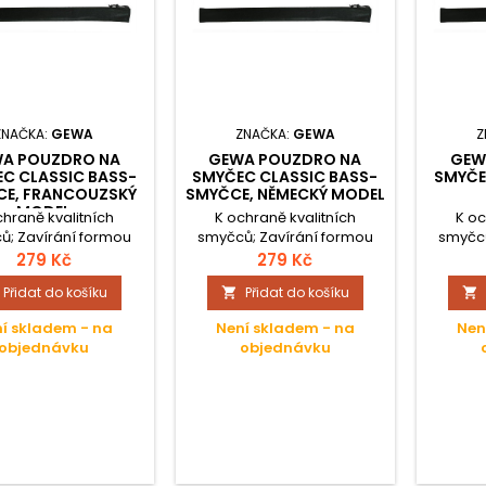
ZNAČKA:
GEWA
ZNAČKA:
GEWA
Z
A POUZDRO NA
GEWA POUZDRO NA
GEW
C CLASSIC BASS-
SMYČEC CLASSIC BASS-
SMYČE
E, FRANCOUZSKÝ
SMYČCE, NĚMECKÝ MODEL
MODEL
chraně kvalitních
K ochraně kvalitních
K oc
ů; Zavírání formou
smyčců; Zavírání formou
smyčců
zatáhnutím a
zatáhnutím a
279 Kč
279 Kč
ečením plastovým ,,
zapezpečením plastovým ,,
zapezpe
Přidat do košíku
Přidat do košíku


m „; Koženka, černá;
Stopérem „; Koženka, černá;
Stopérem
í skladem - na
Není skladem - na
Nen
objednávku
objednávku