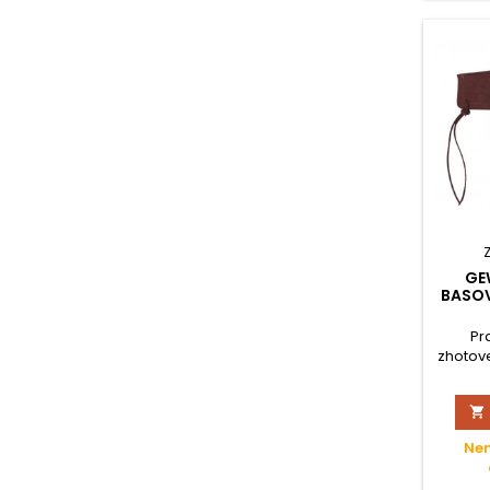
GE
BASOV
Pr
zhotov
přip

Nen