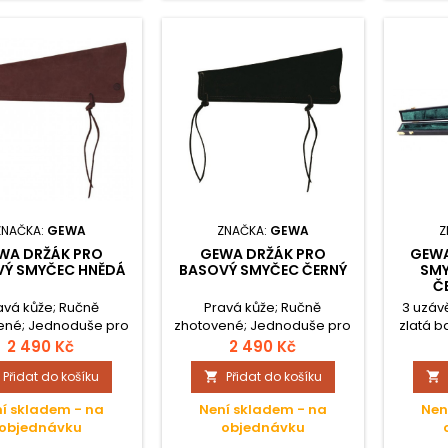
ZNAČKA:
GEWA
ZNAČKA:
GEWA
Z
WA DRŽÁK PRO
GEWA DRŽÁK PRO
GEWA
Ý SMYČEC HNĚDÁ
BASOVÝ SMYČEC ČERNÝ
SMY
Č
avá kůže; Ručně
Pravá kůže; Ručně
3 uzáv
ené; Jednoduše pro
zhotovené; Jednoduše pro
zlatá b
evnění na nástroj;
připevnění na nástroj;
Vnějš
2 490 Kč
2 490 Kč
Vnitřek 
Přidat do košíku
Přidat do košíku


smyče
í skladem - na
Není skladem - na
Nen
objednávku
objednávku