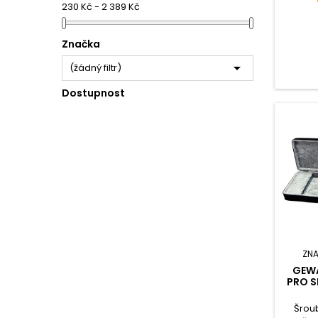
230 Kč - 2 389 Kč
Značka

(žádný filtr)
Dostupnost
ZN
GEW
PRO 
Šroub