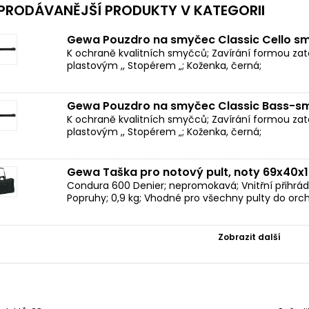
PRODÁVANĚJŠÍ PRODUKTY V KATEGORII
Gewa Pouzdro na smyčec Classic Cello s
K ochraně kvalitních smyčců; Zavírání formou z
plastovým ,, Stopérem „; Koženka, černá;
Gewa Pouzdro na smyčec Classic Bass-s
K ochraně kvalitních smyčců; Zavírání formou z
plastovým ,, Stopérem „; Koženka, černá;
Gewa Taška pro notový pult, noty 69x40x
Condura 600 Denier; nepromokavá; Vnitřní přihrádk
Popruhy; 0,9 kg; Vhodné pro všechny pulty do orc
Zobrazit další