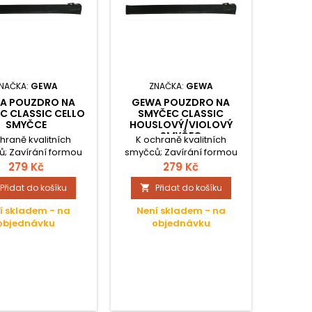
NAČKA:
GEWA
ZNAČKA:
GEWA
A POUZDRO NA
GEWA POUZDRO NA
C CLASSIC CELLO
SMYČEC CLASSIC
SMYČCE
HOUSLOVÝ/VIOLOVÝ
SMYČEC
hraně kvalitních
K ochraně kvalitních
; Zavírání formou
smyčců; Zavírání formou
zatáhnutím a
zatáhnutím a
279 Kč
279 Kč
čením plastovým ,,
zapezpečením plastovým ,,
Přidat do košíku
Přidat do košíku

 „; Koženka, černá;
Stopérem „; Koženka, černá;
í skladem - na
Není skladem - na
objednávku
objednávku