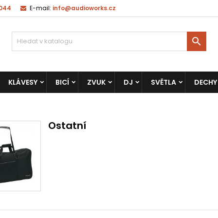
 044
E-mail:
info@audioworks.cz

KLÁVESY
BICÍ
ZVUK
DJ
SVĚTLA
DECHY
Ostatní