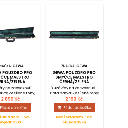
NAČKA:
GEWA
ZNAČKA:
GEWA
 POUZDRO PRO
GEWA POUZDRO PRO
ČCE MAESTRO
SMYČCE MAESTRO
ERNÁ/ZELENÁ
ČERNÁ/ZELENÁ
ěry na zacvaknutí -
3 uzávěry na zacvaknutí -
arva; Zesílené rohy;
zlatá barva; Zesílené rohy;
í potah - koženka;
Vnější potah - koženka;
2 890 Kč
2 190 Kč
velur-samet; 1 Bass-
Vnitřek velur-samet; 1
Přidat do košíku
Přidat do košíku

c-neměcký, do 81
houslový smyčec do 74,5
cm;
cm;
í skladem - na
Není skladem - na
objednávku
objednávku