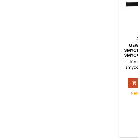
GEW
SMYČE
SMYČC
K o
smyčc
zapezp

Stopére
Nen