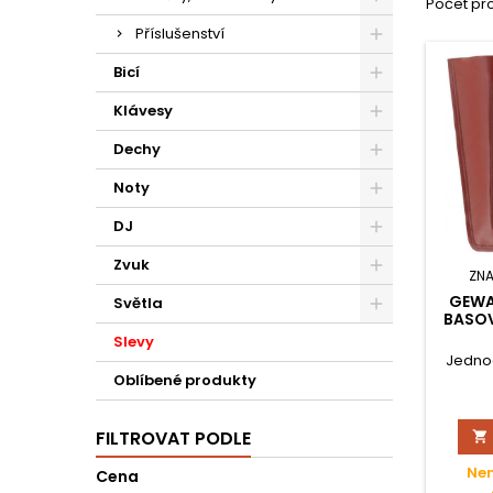
Počet pro
Příslušenství
Bicí
Klávesy
Dechy
Noty
DJ
Zvuk
ZN
GEWA
Světla
BASOV
Slevy
Jednod
Oblíbené produkty
FILTROVAT PODLE

Nen
Cena