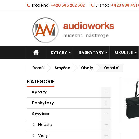
Prodejna:
+420 585 202 502
E-shop:
+420 588 491
KYTARY
BASKYTARY
UKULELE
Domů
Smyčce
Obaly
Ostatní
KATEGORIE
Kytary
Baskytary
Smyčce
Housle
Violy