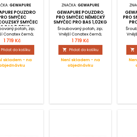
AČKA:
GEWAPURE
ZNAČKA:
GEWAPURE
ZNA
APURE POUZDRO
GEWAPURE POUZDRO
GEWA
PRO SMYČEC
PRO SMYČEC NĚMECKÝ
PRO 
COUZSKÝ SMYČEC
SMYČEC PRO BAS 1,02KG
PRO
O BAS 0,98KG
ovaný potah, zip;
Šroubovaný potah, zip;
Šroub
ší Conatex černá;
Vnější Conatex černá;
Vněj
řní sametový plyš
Vnitřní sametový plyš
Vnit
1 719 Kč
1 719 Kč
acit; Jednoduché
antracit; Jednoduché
antr
Přidat do košíku
Přidat do košíku


pouzdro;
pouzdro;
í skladem - na
Není skladem - na
Nen
objednávku
objednávku