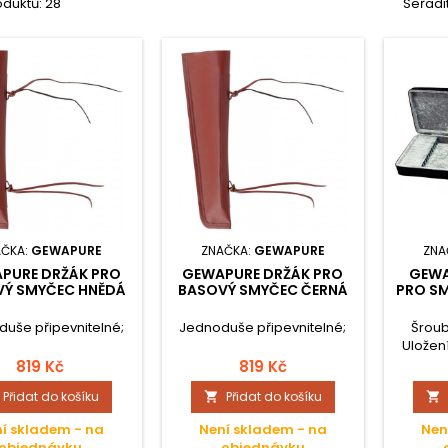
duktů: 28
Seřadi
AČKA:
GEWAPURE
ZNAČKA:
GEWAPURE
ZNA
PURE DRŽÁK PRO
GEWAPURE DRŽÁK PRO
GEWA
Ý SMYČEC HNĚDÁ
BASOVÝ SMYČEC ČERNÁ
PRO S
uše připevnitelné;
Jednoduše připevnitelné;
Šroub
Uložení
Vněj
819 Kč
819 Kč
Vnit
Přidat do košíku
Přidat do košíku


antraci
kufřík s
í skladem - na
Není skladem - na
Nen
hous
objednávku
objednávku