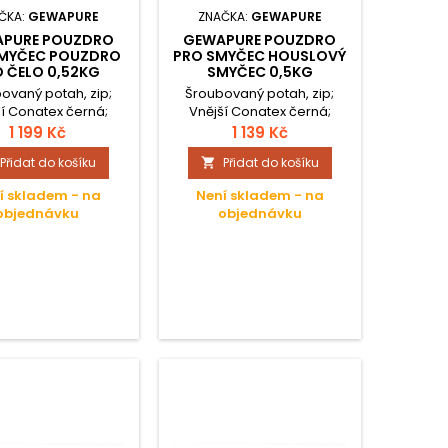
ČKA:
GEWAPURE
ZNAČKA:
GEWAPURE
PURE POUZDRO
GEWAPURE POUZDRO
SMYČEC POUZDRO
PRO SMYČEC HOUSLOVÝ
 ČELO 0,52KG
SMYČEC 0,5KG
ovaný potah, zip;
Šroubovaný potah, zip;
ší Conatex černá;
Vnější Conatex černá;
řní sametový plyš
Vnitřní sametový plyš
1 199 Kč
1 139 Kč
acit; Jednoduché
antracit; Jednoduché
Přidat do košíku
Přidat do košíku

pouzdro;
pouzdro;
í skladem - na
Není skladem - na
objednávku
objednávku