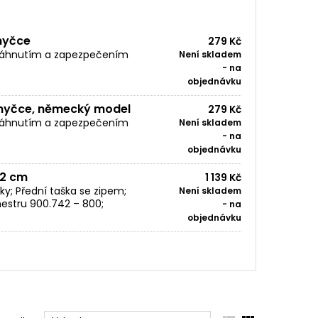
myčce
279 Kč
atáhnutím a zapezpečením
Není skladem
- na
objednávku
myčce, německý model
279 Kč
atáhnutím a zapezpečením
Není skladem
- na
objednávku
12 cm
1 139 Kč
y; Přední taška se zipem;
Není skladem
hestru 900.742 – 800;
- na
objednávku