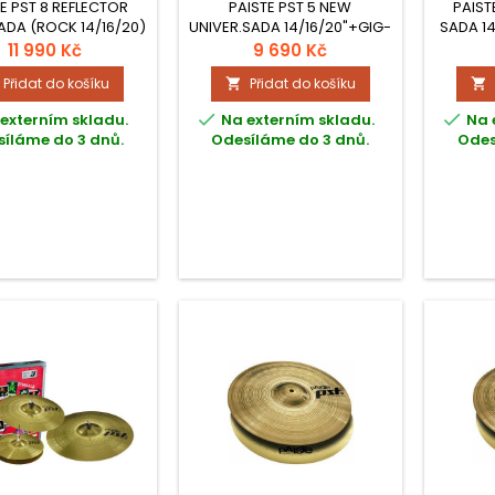
KARTONU
E PST 8 REFLECTOR
PAISTE PST 5 NEW
PAIST
DA (ROCK 14/16/20)
UNIVER.SADA 14/16/20"+GIG-
SADA 1
v kartonu
BAG V KARTONU
11 990 Kč
9 690 Kč
Přidat do košíku
Přidat do košíku




externím skladu.
Na externím skladu.
Na 
íláme do 3 dnů.
Odesíláme do 3 dnů.
Odes