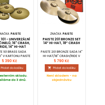
NAČKA:
PAISTE
ZNAČKA:
PAISTE
 101 - UNIVERZÁLNÍ
PAISTE 201 BRONZE SET
INELŮ, 16" CRASH,
14” HI-HAT, 18” CRASH
RIDE, 14" HI-HAT
TE 101 BRASS SADA
PAISTE 201 BRONZE SADA 14"
0" V KARTONU PAISTE
HI-HAT/18" CRASH/RIDE V
KARTONU PAISTE -
5 390 Kč
5 790 Kč
DOPRODEJ
Přidat do košíku
Přidat do košíku

externím skladu.
Není skladem - na
íláme do 3 dnů.
objednávku