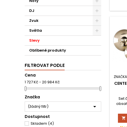
Noty
DJ
Zvuk
Světla
Slevy
Oblíbené produkty
FILTROVAT PODLE
Cena
ZNAČKA
1 727 Kč - 20 984 Kč
CENTE
Značka
Set 
obsahu

(žádný filtr)
Crash,
sk
Dostupnost

vybav
Skladem
(4)
zvu