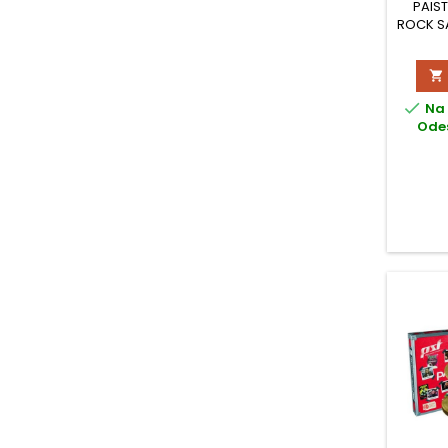
PAIST
ROCK SA


Na 
Odes