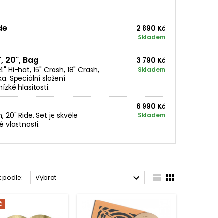
de
2 890 Kč
Skladem
", 20", Bag
3 790 Kč
 Hi-hat, 16" Crash, 18" Crash,
Skladem
ka. Speciální složení
ízké hlasitosti.
6 990 Kč
, 20" Ride. Set je skvěle
Skladem
vlastnosti.



t podle:
Vybrat
é