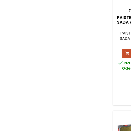
Z
PAISTE
SADA 
PAIST
SADA 


Na 
Odes