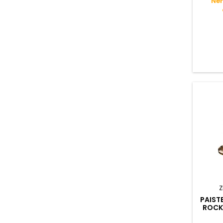
Nen
Z
PAIST
ROCK 