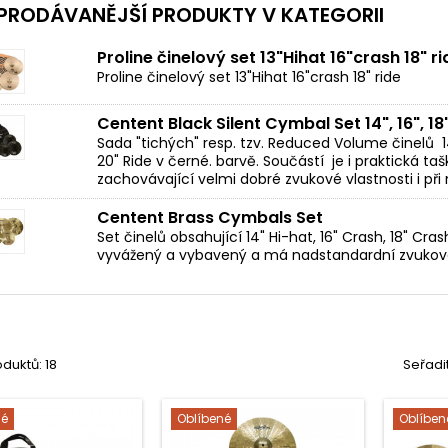
PRODÁVANĚJŠÍ PRODUKTY V KATEGORII
Proline činelový set 13"Hihat 16"crash 18" ri
Proline činelový set 13"Hihat 16"crash 18" ride
Centent Black Silent Cymbal Set 14", 16", 18
Sada "tichých" resp. tzv. Reduced Volume činelů 14"
20" Ride v černé. barvě. Součástí je i praktická taš
zachovávající velmi dobré zvukové vlastnosti i při n
Centent Brass Cymbals Set
Set činelů obsahující 14" Hi-hat, 16" Crash, 18" Crash
vyvážený a vybavený a má nadstandardní zvukové 
duktů: 18
Seřadi
né
Oblíbené
Oblíben