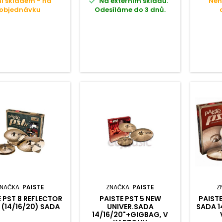

í skladem - na
Na externím skladu.
Nen
objednávku
Odesíláme do 3 dnů.
NAČKA:
PAISTE
ZNAČKA:
PAISTE
Z
E PST 8 REFLECTOR
PAISTE PST 5 NEW
PAIST
(14/16/20) SADA
UNIVER.SADA
SADA 1
14/16/20"+GIGBAG, V