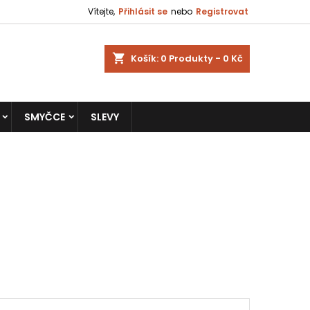
Vítejte,
Přihlásit se
nebo
Registrovat
shopping_cart
Košík:
0
Produkty - 0 Kč
SMYČCE
SLEVY