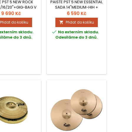
18"CR/RIDE V KARTONU
E PST 5 NEW ROCK
PAISTE PST 5 NEW ESSENTIAL
4/16/20"+GIG-BAG V
SADA 14"MEDIUM-HIH +
KARTONU
18"CR/RIDE V KARTONU
9 690 Kč
6 590 Kč
Přidat do košíku
Přidat do košíku


externím skladu.
Na externím skladu.
íláme do 3 dnů.
Odesíláme do 3 dnů.