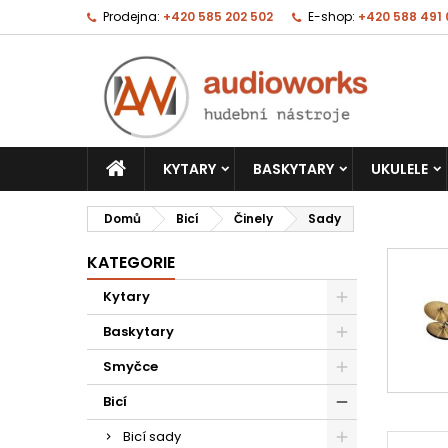
Prodejna:
+420 585 202 502
E-shop:
+420 588 491
KYTARY
BASKYTARY
UKULELE
Domů
Bicí
Činely
Sady
KATEGORIE
Kytary
Baskytary
Smyčce
Bicí
Bicí sady