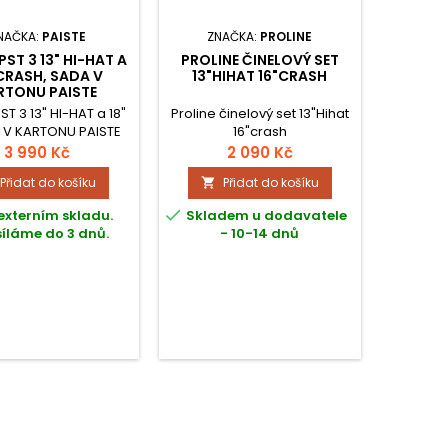
NAČKA:
PAISTE
ZNAČKA:
PROLINE
PST 3 13" HI-HAT A
PROLINE ČINELOVÝ SET
 CRASH, SADA V
13"HIHAT 16"CRASH
RTONU PAISTE
ST 3 13" HI-HAT a 18"
Proline činelový set 13"Hihat
 V KARTONU PAISTE
16"crash
3 990 Kč
2 090 Kč
Přidat do košíku
Přidat do košíku


externím skladu.
Skladem u dodavatele
íláme do 3 dnů.
- 10-14 dnů