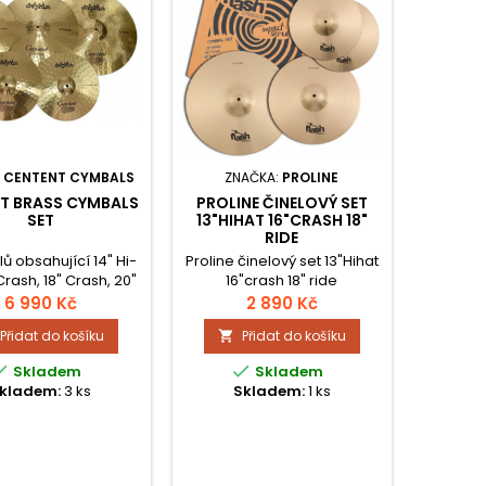
:
CENTENT CYMBALS
ZNAČKA:
PROLINE
T BRASS CYMBALS
PROLINE ČINELOVÝ SET
SET
13"HIHAT 16"CRASH 18"
RIDE
lů obsahující 14" Hi-
Proline činelový set 13"Hihat
 Crash, 18" Crash, 20"
16"crash 18" ride
t je skvěle vyvážený
6 990 Kč
2 890 Kč
vybavený a má
Přidat do košíku
Přidat do košíku

andardní zvukové
vlastnosti.


Skladem
Skladem
kladem:
3 ks
Skladem:
1 ks