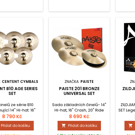
:
CENTENT CYMBALS
ZNAČKA:
PAISTE
ZN
NT B10 AGE SERIES
PAISTE 201 BRONZE
ZILDJ
SET
UNIVERSAL SET
činelů ze série B10
Sada základních činelů- 14"
ZILDJIA
jící 14" Hi-hat. 16"
Hi-hat, 16" Crash, 20" Ride
SET Lege
 18" Crash, 20" Ride,
A j
8 790 Kč
8 690 Kč
věle vyvážený a
verz
Přidat do košíku
Přidat do košíku


ený. Nadstandardní
kové vlastnosti.