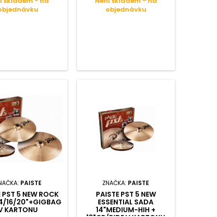
í skladem - na
Není skladem - na
objednávku
objednávku
NAČKA:
PAISTE
ZNAČKA:
PAISTE
E PST 5 NEW ROCK
PAISTE PST 5 NEW
4/16/20"+GIGBAG
ESSENTIAL SADA
V KARTONU
14"MEDIUM-HIH +