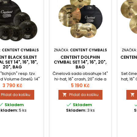
:
CENTENT CYMBALS
ZNAČKA:
CENTENT CYMBALS
ZNAČKA
NT BLACK SILENT
CENTENT DOLPHIN
CENTEN
 SET 14", 16", 18",
CYMBAL SET 14", 16", 20",
20", BAG
BAG
"tichých" resp. tzv.
Činelová sada obsahuje 14"
Set čine
d Volume činelů 14"
hi-hat, 16" crash, 20" ride a
hat, 16"
 16" Crash, 18" Crash,
bag pro snadný transport.
Ride. Se
3 790 Kč
5 190 Kč
ide v černé. barvě.
Jde o skvěle řemeslně
a 
Přidat do košíku
Přidat do košíku


stí je i praktická
zpracovanou sadu činelů
nadst
. Speciální složení
vyrobenou z mosazi, která


Skladem
Skladem
ávající velmi dobré
je díky speciálně
Skladem:
5 ks
Skladem:
3 ks
S
vlastnosti i při nízké
upravovanému povrchu
hlasitosti.
ideální pro cvičení.