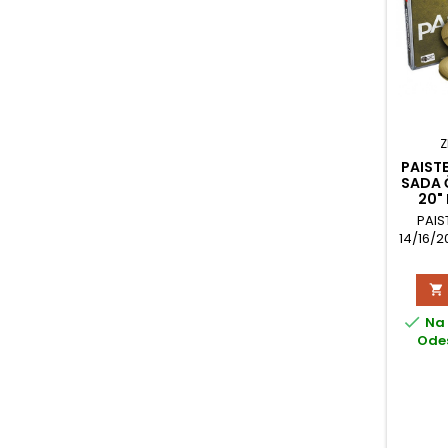
Z
PAISTE
SADA Č
20" 
PAIS
14/16/2


Na 
Odes