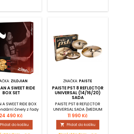
AČKA:
ZILDJIAN
ZNAČKA:
PAISTE
IAN A SWEET RIDE
PAISTE PST 8 REFLECTOR
BOX SET
UNIVERSAL (14/16/20)
SADA
N A SWEET RIDE BOX
PAISTE PST 8 REFLECTOR
ndární činely z řady
UNIVERSAL SADA (MEDIUM
sou známy svou
14/16/20) v kartonu
24 490 Kč
11 990 Kč
atilitou, od super
Přidat do košíku
Přidat do košíku

tenkých a…