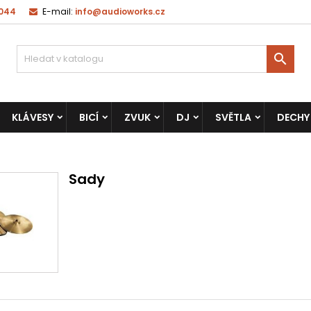
 044
E-mail:
info@audioworks.cz

KLÁVESY
BICÍ
ZVUK
DJ
SVĚTLA
DECHY
Sady