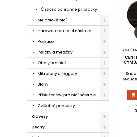
Čistící a ochranné přípravky
Melodické bicí
Hardware pro bicí nástroje
Perkuse
ZNAČKA
Paličky a metličky
CENTE
CYMBAL
Obaly pro bicí
Sada 
Mikrofony a triggery
Reduce
Blány
Hi-hat,
20" R
Příslušenství pro bicí nástroje

Součá
taška
Cvičební pomůcky
zachov
zvukové 
Klávesy
Dechy