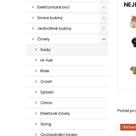
NEJ
Elektronické bicí
Snare bubny
Jednotlivé bubny
Činely
Sady
Hi-hat
Ride
Crash
Splash
China
Počet pro
Efektové činely
Gong
Oblíbe
Orchestrální činely