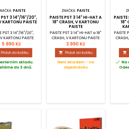
NAČKA:
PAISTE
ZNAČKA:
PAISTE
Z
 PST 3 14"/16"/20",
PAISTE PST 3 14" HI-HAT A
PAISTE 
V KARTONU PAISTE
18" CRASH, V KARTONU
18"
PAISTE
KA
E PST 3 14"/16"/20",
PAISTE PST 3 14" HI-HAT a 18"
PAISTE P
V KARTONU PAISTE
CRASH, V KARTONU PAISTE
CRASH,
5 990 Kč
3 990 Kč
Přidat do košíku
Přidat do košíku



externím skladu.
Není skladem - na
Na 
íláme do 3 dnů.
objednávku
Odes