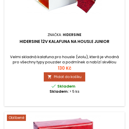
ZNAČKA:
HIDERSINE
HIDERSINE 12V KALAFUNA NA HOUSLE JUNIOR
Velmi skladná kalafuna pro housle (violu), která je vhodná
pro všechny typy pouzder a podmínek a nabízí skvělou
rovnováhu přilnavosti a snadného použití - (Grip Profile
130 Kč
Hodnocení: GPR # 4) - což je ideální pro mladší hráče.
Přidat do košíku


Skladem
Skladem:
> 5 ks
Oblíbené