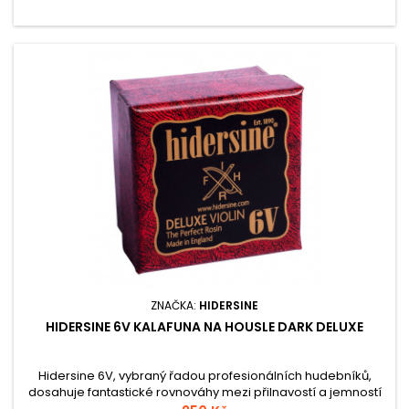
ZNAČKA:
HIDERSINE
HIDERSINE 6V KALAFUNA NA HOUSLE DARK DELUXE
Hidersine 6V, vybraný řadou profesionálních hudebníků,
dosahuje fantastické rovnováhy mezi přilnavostí a jemností
výrazu. Jádro kalafuny nabízí záviděníhodné úrovně