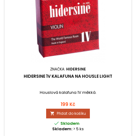
ZNAČKA:
HIDERSINE
HIDERSINE 1V KALAFUNA NA HOUSLE LIGHT
Houslová kalafuna 1V měkká.
199 Kč
Přidat do košíku


Skladem
Skladem:
> 5 ks