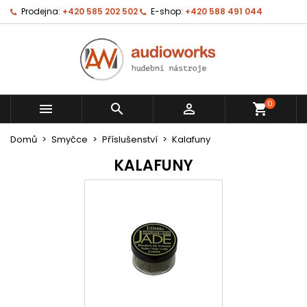
Prodejna:
+420 585 202 502
E-shop:
+420 588 491 044
0



shopping_cart
Domů
Smyčce
Příslušenství
Kalafuny
KALAFUNY