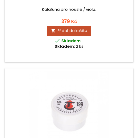
Kalafuna pro housle / violu.
379 Kč
Přidat do košíku


Skladem
Skladem:
2 ks