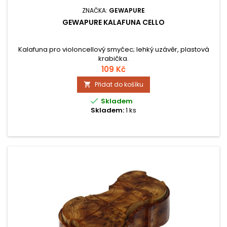
ZNAČKA:
GEWAPURE
GEWAPURE KALAFUNA CELLO
Kalafuna pro violoncellový smyčec; lehký uzávěr, plastová
krabička.
109 Kč
Přidat do košíku


Skladem
Skladem:
1 ks