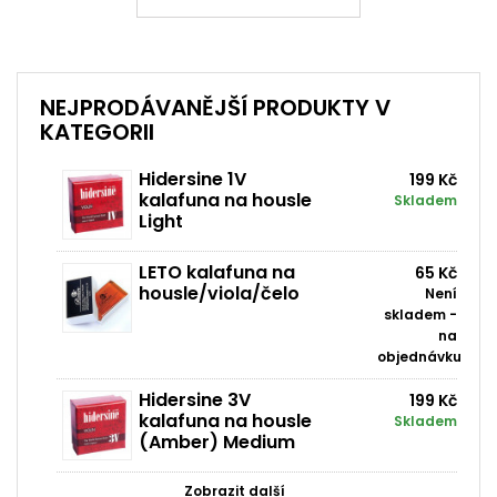
NEJPRODÁVANĚJŠÍ PRODUKTY V
KATEGORII
Hidersine 1V
199 Kč
kalafuna na housle
Skladem
Light
LETO kalafuna na
65 Kč
housle/viola/čelo
Není
skladem -
na
objednávku
Hidersine 3V
199 Kč
kalafuna na housle
Skladem
(Amber) Medium
Zobrazit další