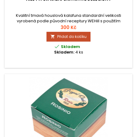
Kvalitní tmavá houslová kalafuna standardní velikosti
vyrobená podle původní receptury WEHill s použitím
jedinečné směsi olejů a pryskyřic. Tvar kalafuny je kulatý a
300 Kč
kalafuna je balena v sametové látce.
Přidat do košíku


Skladem
Skladem:
4 ks