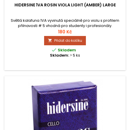
HIDERSINE 1VA ROSIN VIOLA LIGHT (AMBER) LARGE
Světlá kalafuna 1VA vyvinutá speciálně pro violu s profilem
přilnavosti # 5 vhodná pro studenty i profesionály.
180 Kč
Přidat do košíku


Skladem
Skladem:
> 5 ks