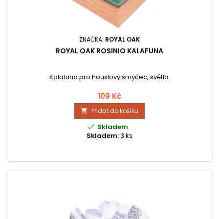
ZNAČKA:
ROYAL OAK
ROYAL OAK ROSINIO KALAFUNA
Kalafuna pro houslový smyčec, světlá.
109 Kč
Přidat do košíku


Skladem
Skladem:
3 ks