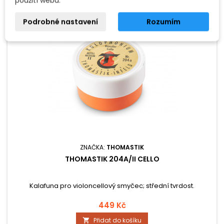
použití webu.
Podrobné nastavení
Rozumím
ZNAČKA:
THOMASTIK
THOMASTIK 204A/II CELLO
Kalafuna pro violoncellový smyčec; střední tvrdost.
449 Kč
Přidat do košíku
