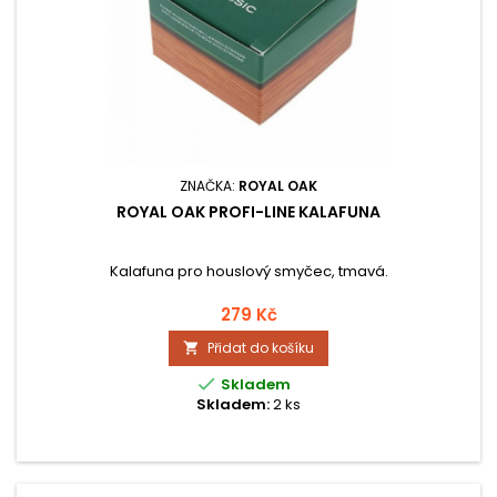
ZNAČKA:
ROYAL OAK
ROYAL OAK PROFI-LINE KALAFUNA
Kalafuna pro houslový smyčec, tmavá.
279 Kč
Přidat do košíku


Skladem
Skladem:
2 ks