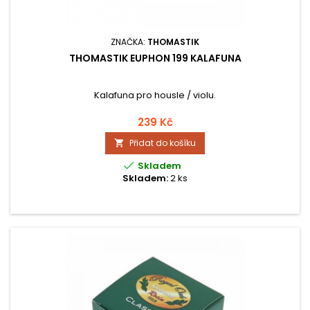
ZNAČKA:
THOMASTIK
THOMASTIK EUPHON 199 KALAFUNA
Kalafuna pro housle / violu.
239 Kč
Přidat do košíku


Skladem
Skladem:
2 ks