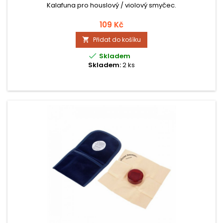
Kalafuna pro houslový / violový smyčec.
109 Kč
Přidat do košíku


Skladem
Skladem:
2 ks