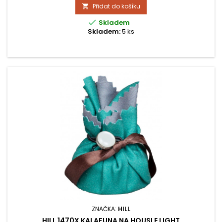
Přidat do košíku


Skladem
Skladem:
5 ks
ZNAČKA:
HILL
HILL 1470X KALAFUNA NA HOUSLE LIGHT