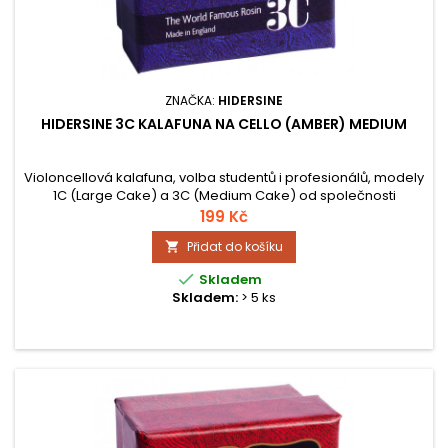
ZNAČKA:
HIDERSINE
HIDERSINE 3C KALAFUNA NA CELLO (AMBER) MEDIUM
Violoncellová kalafuna, volba studentů i profesionálů, modely
1C (Large Cake) a 3C (Medium Cake) od společnosti
Hidersine se mezi violoncellisty staly všudypřítomnými díky
199 Kč
jejich vyváženosti přilnavosti (Grip Profile č. 4) a hratelnosti.
Přidat do košíku


Skladem
Skladem:
> 5 ks