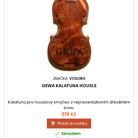
ZNAČKA:
VIOLINO
GEWA KALAFUNA HOUSLE
Kalafuna pro houslový smyčec v reprezentativním dřevěném
boxu.
619 Kč
Přidat do košíku


Skladem