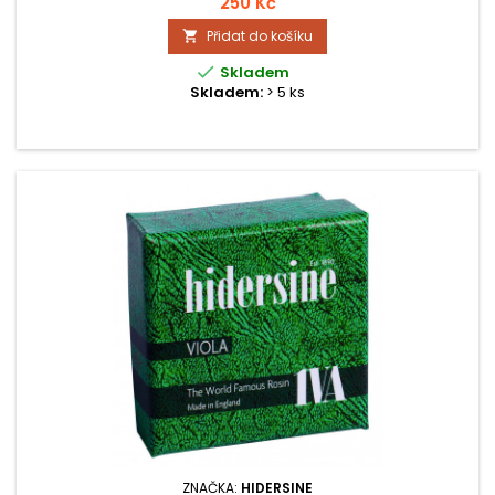
250 Kč
přilnavosti (Grip Profile Hodnocení: GPR # 6) a dobrou úroveň
Přidat do košíku

attacku, a široké možnosti artikulace.

Skladem
Skladem:
> 5 ks
ZNAČKA:
HIDERSINE