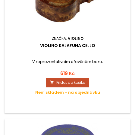
ZNAČKA:
VIOLINO
VIOLINO KALAFUNA CELLO
V reprezentativním dřevěném boxu;
619 Kč
Přidat do košíku

Není skladem - na objednávku