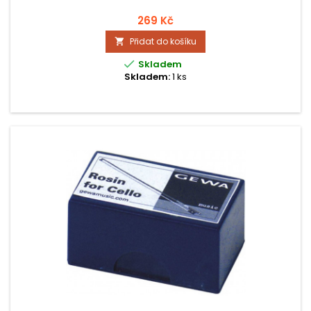
269 Kč
Přidat do košíku


Skladem
Skladem:
1 ks