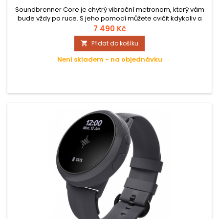
Soundbrenner Core je chytrý vibrační metronom, který vám
bude vždy po ruce. S jeho pomocí můžete cvičit kdykoliv a
kdekoliv, a je už jen na vás a charakteru nástroje, na který
7 490 Kč
hrajete, zda ho připevníte k zápěstí jako hodinky, nebo na
Přidat do košíku

jinou část těla (rameno, nohu). Pro tyto účely jsou v balení
dvě pásky s různou délkou. Core se dočkal nových funkcí a...
Není skladem - na objednávku