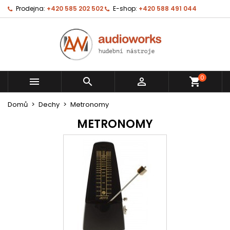
Prodejna:
+420 585 202 502
E-shop:
+420 588 491 044
0



shopping_cart
Domů
Dechy
Metronomy
METRONOMY