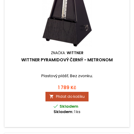
ZNAČKA:
WITTNER
WITTNER PYRAMIDOVÝ ČERNÝ - METRONOM
Plastový plášť; Bez zvonku;
1 789 Kč
Přidat do košíku


Skladem
Skladem:
1 ks