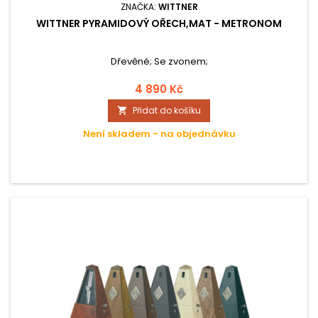
ZNAČKA:
WITTNER
WITTNER PYRAMIDOVÝ OŘECH,MAT - METRONOM
Dřevěné; Se zvonem;
4 890 Kč
Přidat do košíku

Není skladem - na objednávku