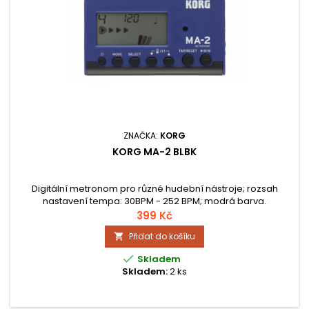
ZNAČKA:
KORG
KORG MA-2 BLBK
Digitální metronom pro různé hudební nástroje; rozsah
nastavení tempa: 30BPM - 252 BPM; modrá barva.
399 Kč
Přidat do košíku


Skladem
Skladem:
2 ks