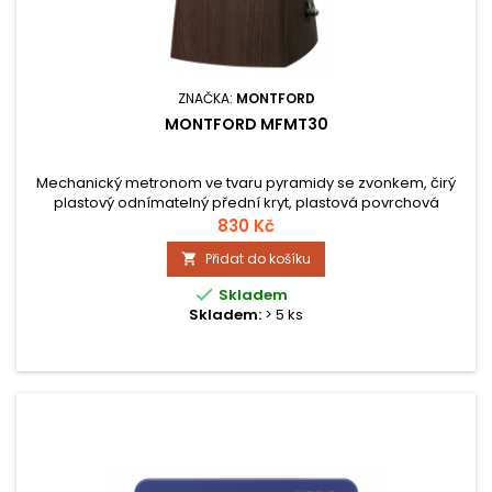
ZNAČKA:
MONTFORD
MONTFORD MFMT30
Mechanický metronom ve tvaru pyramidy se zvonkem, čirý
plastový odnímatelný přední kryt, plastová povrchová
úprava v imitaci dřeva. Hmotnost 0,5 kg, rozměry 205 x 100 x
830 Kč
116 mm.
Přidat do košíku


Skladem
Skladem:
> 5 ks