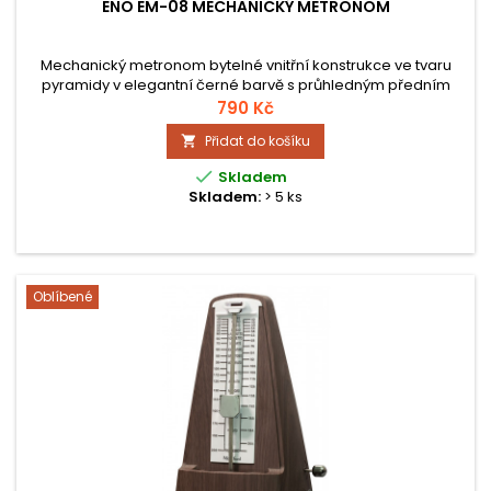
ENO EM-08 MECHANICKÝ METRONOM
Mechanický metronom bytelné vnitřní konstrukce ve tvaru
pyramidy v elegantní černé barvě s průhledným předním
krytem. Rozsah nastavení tempa 40 - 208 BPM, velikost cca 11
790 Kč
x 10.5 x 21cm, metronom nepotřebuje k provozu baterie.
Přidat do košíku


Skladem
Skladem:
> 5 ks
Oblíbené