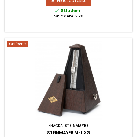
Přidat do košíku


Skladem
Skladem:
2 ks
Oblíbené
ZNAČKA:
STEINMAYER
STEINMAYER M-03G