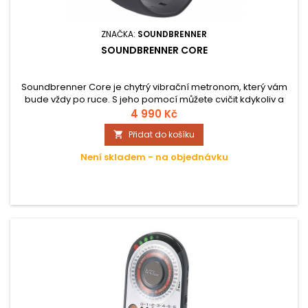
ZNAČKA:
SOUNDBRENNER
SOUNDBRENNER CORE
Soundbrenner Core je chytrý vibrační metronom, který vám
bude vždy po ruce. S jeho pomocí můžete cvičit kdykoliv a
kdekoliv, a je už jen na vás a charakteru nástroje, na který
4 990 Kč
hrajete, zda ho připevníte k zápěstí jako hodinky, nebo na
Přidat do košíku

jinou část těla (rameno, nohu). Pro tyto účely jsou v balení
dvě pásky s různou délkou.
Není skladem - na objednávku