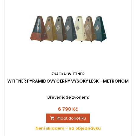
ZNAČKA:
WITTNER
WITTNER PYRAMIDOVÝ ČERNÝ VYSOKÝ LESK - METRONOM
Dřevěné; Se zvonem;
6 790 Kč
Přidat do košíku

Není skladem - na objednávku