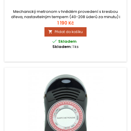
Mechanický metronom v hnědém provedení s kresbou
dřeva, nastavitelným tempem (40-208 úderů za minutu) i
taktem a hlasitým, jasným zvukem.
1 190 Kč
Přidat do košíku


Skladem
Skladem:
1 ks