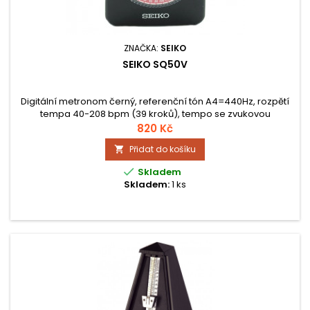
ZNAČKA:
SEIKO
SEIKO SQ50V
Digitální metronom černý, referenční tón A4=440Hz, rozpětí
tempa 40-208 bpm (39 kroků), tempo se zvukovou
signalizací, 2 silné typy zvuku, kvalitní zvuk - Dynamic
820 Kč
Speaker, vizuální indikace - 1 LED, výstup na sluchátka (3,5
Přidat do košíku

mm), Sound Mode generátor tónu A4-Bb4. Referenční tón
A4=440Hz.

Skladem
Skladem:
1 ks