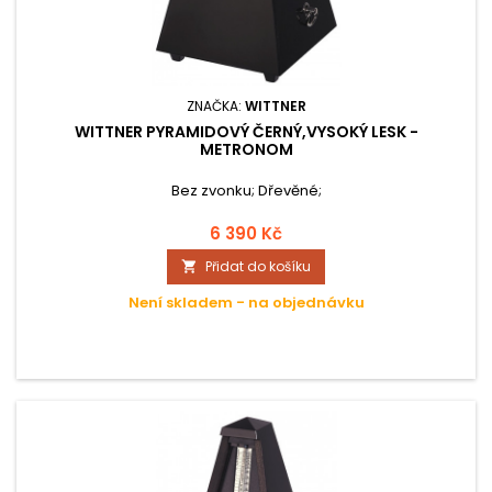
ZNAČKA:
WITTNER
WITTNER PYRAMIDOVÝ ČERNÝ,VYSOKÝ LESK -
METRONOM
Bez zvonku; Dřevěné;
6 390 Kč
Přidat do košíku

Není skladem - na objednávku