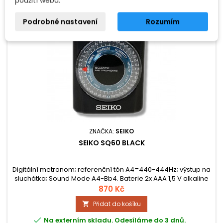
použití webu.
Podrobné nastavení
Rozumím
ZNAČKA:
SEIKO
SEIKO SQ60 BLACK
Digitální metronom; referenční tón A4=440-444Hz; výstup na
sluchátka; Sound Mode A4-Bb4. Baterie 2x AAA 1,5 V alkaline
(3V).
870 Kč
Přidat do košíku


Na externím skladu. Odesíláme do 3 dnů.