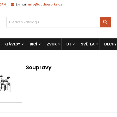
 044
E-mail:
info@audioworks.cz

KLÁVESY
BICÍ
ZVUK
DJ
SVĚTLA
DECHY
Soupravy