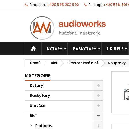
Prodejna:
+420 585 202 502
E-shop:
+420 588 491
KYTARY
BASKYTARY
UKULELE
Domů
Bicí
Elektronické bicí
Soupravy
KATEGORIE
Kytary
Baskytary
Smyčce
Bicí
Bicí sady