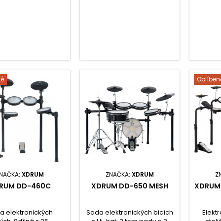
přednastavených a 20
uživatelských sad, 6
vyhrazených faderů pro
ovládání hlasitosti, FX nebo
MIDI. Hi-hat, pedály a další
stojany součástí.
né
Oblíben
NAČKA:
XDRUM
ZNAČKA:
XDRUM
Z
RUM DD-460C
XDRUM DD-650 MESH
XDRUM 
a elektronických
Sada elektronických bicích
Elektr