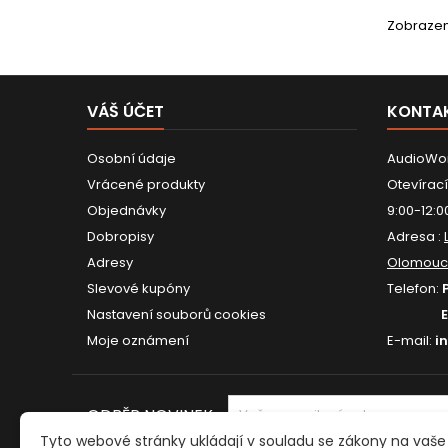
Zobrazení
VÁŠ ÚČET
KONTA
Osobní údaje
AudioWor
Vrácené produkty
Otevírací
Objednávky
9:00-12:0
Dobropisy
Adresa :
Adresy
Olomouc
Slevové kupóny
Telefon:
Nastavení souborů cookies
Moje oznámení
E-mail:
i
ODBĚR NOVINEK
Tyto webové stránky ukládají v souladu se zákony na vaše