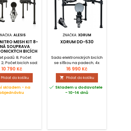
ZNAČKA:
ALESIS
ZNAČKA:
XDRUM
 NITRO MESH KIT 8-
XDRUM DD-530
LNÁ SOUPRAVA
RONICKÝCH BICÍCH
et padů: 8; Počet
Sada elektronických bicích
 2; Počet bicích sad:
se síťkou na padech; 4x
Počet skladeb: 60;
stereo pad; 3x činel pad; 1x
10 790 Kč
16 990 Kč
1x aux in ; Výstupy: 1x
kick pad; 1x kick pedal; 1x Hi-
Přidat do košíku
Přidat do košíku

ut, 1x phones, 1x midi
hat pad; drum modul.
 Napájení: adaptér

í skladem - na
Skladem u dodavatele
ástí); Barva: černá
objednávku
- 10-14 dnů