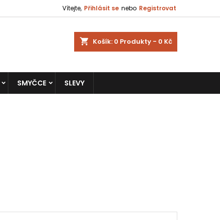
Vítejte,
Přihlásit se
nebo
Registrovat
shopping_cart
Košík:
0
Produkty - 0 Kč
SMYČCE
SLEVY