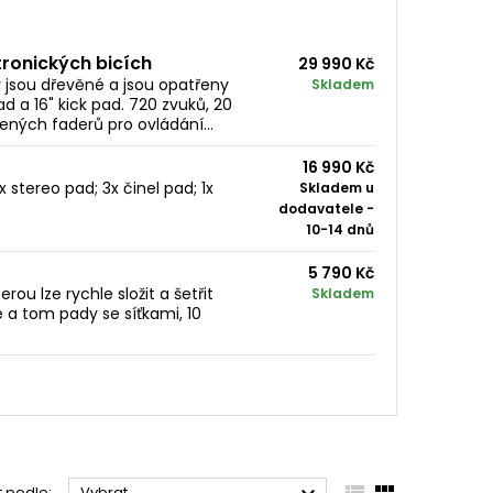
ronických bicích
29 990 Kč
y jsou dřevěné a jsou opatřeny
Skladem
d a 16" kick pad. 720 zvuků, 20
ených faderů pro ovládání...
16 990 Kč
 stereo pad; 3x činel pad; 1x
Skladem u
dodavatele -
10-14 dnů
5 790 Kč
ou lze rychle složit a šetřit
Skladem
e a tom pady se síťkami, 10
t podle:
Vybrat