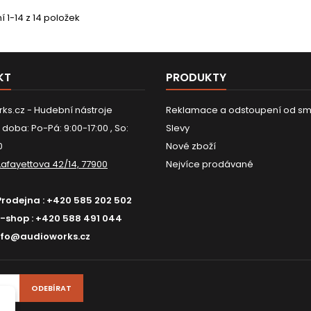
 1-14 z 14 položek
KT
PRODUKTY
ks.cz - Hudební nástroje
Reklamace a odstoupení od sm
 doba: Po-Pá: 9:00-17:00 , So:
Slevy
0
Nové zboží
Lafayettova 42/14, 77900
Nejvíce prodávané
Prodejna :
+420 585 202 502
E-shop :
+420 588 491 044
nfo@audioworks.cz