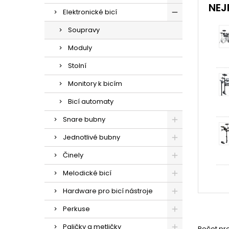
NEJ
Elektronické bicí
Soupravy
Moduly
Stolní
Monitory k bicím
Bicí automaty
Snare bubny
Jednotlivé bubny
Činely
Melodické bicí
Hardware pro bicí nástroje
Perkuse
Paličky a metličky
Počet pro