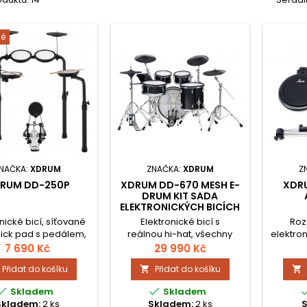
né
NAČKA:
XDRUM
ZNAČKA:
XDRUM
Z
RUM DD-250P
XDRUM DD-670 MESH E-
XDR
DRUM KIT SADA
ELEKTRONICKÝCH BICÍCH
nické bicí, síťované
Elektronické bicí s
Roz
kick pad s pedálem,
reálnou hi-hat, všechny
elektron
etooth, USB MIDI.
korpusy jsou dřevěné a jsou
8" dvo
7 690 Kč
29 990 Kč
opatřeny síťkami. 3 tom
12" 
Přidat do košíku
Přidat do košíku


pady a 3 činelové pady, 14
"snare pad a 16" kick


Skladem
Skladem
pad. 720 zvuků, 20
Skladem:
2 ks
Skladem:
2 ks