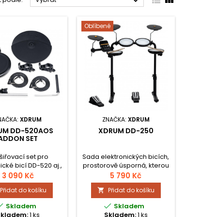



Oblíbené
NAČKA:
XDRUM
ZNAČKA:
XDRUM
UM DD-520AOS
XDRUM DD-250
ADDON SET
šiřovací set pro
Sada elektronických bicích,
ické bicí DD-520 aj.,
prostorově úsporná, kterou
uzónový snare/tom,
lze rychle složit a šetřit
3 090 Kč
5 790 Kč
dvouzónový činel,
místo. K dispozici je 12
Přidat do košíku
Přidat do košíku

hardware.
přednastavených sad,
snare a tom pady se


Skladem
Skladem
síťkami, 10 skladeb a
Skladem:
1 ks
Skladem:
1 ks