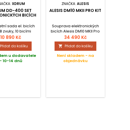
NAČKA:
XDRUM
ZNAČKA:
ALESIS
UM DD-400 SET
ALESIS DM10 MKII PRO KIT
ONICKÝCH BICÍCH
tní sada el. bicích
Souprava elektronických
8 zvuky, 10 bicími
bicích Alesis DM10 MKII Pro
i a 40 skladbami
vyniká realistickým pocitem
10 890 Kč
34 490 Kč
zvukového modulu a
ze hry a bohatou výbavou
Přidat do košíku
Přidat do košíku

lů. Set obsahuje
do studia i na pódia. Věrný
letní bicí sadu,
pocit ze hry jako na
dem u dodavatele
Není skladem - na
, sluchátka a paličky.
akustické bicí mají na
- 10-14 dnů
objednávku
svědomí dvouzónové pady
s patentovanou technologií
síťkovaných blán.