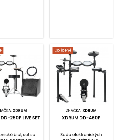
ovladače kick a hi-hat.
é
Oblíbené
NAČKA:
XDRUM
ZNAČKA:
XDRUM
DD-250P LIVE SET
XDRUM DD-460P
onické bicí, set se
Sada elektronických