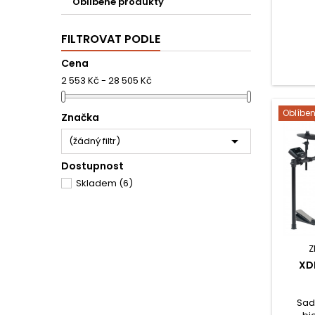
Oblíbené produkty
FILTROVAT PODLE
Cena
2 553 Kč - 28 505 Kč
Oblíbe
Značka

(žádný filtr)
Dostupnost
Skladem
(6)
Z
XD
Sad