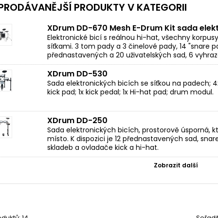
PRODÁVANĚJŠÍ PRODUKTY V KATEGORII
XDrum DD-670 Mesh E-Drum Kit sada elekt
Elektronické bicí s reálnou hi-hat, všechny korpus
síťkami. 3 tom pady a 3 činelové pady, 14 "snare pa
přednastavených a 20 uživatelských sad, 6 vyhraz
XDrum DD-530
Sada elektronických bicích se síťkou na padech; 4x
kick pad; 1x kick pedal; 1x Hi-hat pad; drum modul.
XDrum DD-250
Sada elektronických bicích, prostorově úsporná, kter
místo. K dispozici je 12 přednastavených sad, snar
skladeb a ovladače kick a hi-hat.
Zobrazit další
duktů: 14
Seřadi