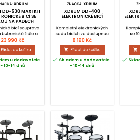
NAČKA:
XDRUM
ZNAČKA:
XDRUM
Z
 DD-530 MAXI KIT
XDRUM DD-400
XDR
TRONICKÉ BICÍ SE
ELEKTRONICKÉ BICÍ
ELEKTR
KOU NA PADECH
onická bicí souprava
Kompletní elektronických
Komple
 bubenické židle a
sada bicích za dostupnou
se 10
sluchátek.
cenu, 108 zvuků, 10 bicích
sadam
23 990 Kč
8 190 Kč
sad, 40 skladeb, možnost
včetně 
Přidat do košíku
Přidat do košíku


připojení sluchátek pro
pedá
tiché cvičení, zvukový
komp


dem u dodavatele
Skladem u dodavatele
Skla
modul a pedály součástí.
stoličku
- 10-14 dnů
- 10-14 dnů