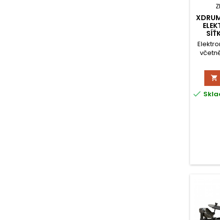
Z
XDRUM
ELEK
SÍŤ
Elektr
včetně


Skla