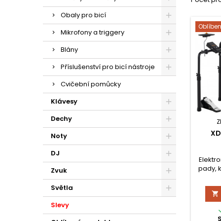
Obaly pro bicí
Oblíbe
Mikrofony a triggery
Blány
Příslušenství pro bicí nástroje
Cvičební pomůcky
Klávesy
Dechy
Z
XD
Noty
DJ
Elektro
pady, 
Zvuk
blu
Světla

Slevy