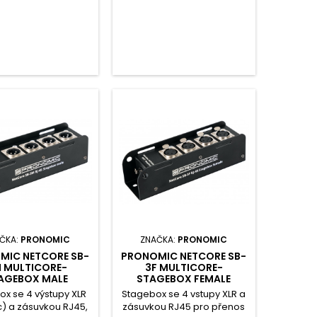
nenty systému lze
kabely, komponenty
libovolně
systému lze libovolně
novat. Provoz je
kombinovat, provoz je
pouze se stíněnými
možný pouze se stíněnými
abely z Cat5.
kabely z Cat5.
ČKA:
PRONOMIC
ZNAČKA:
PRONOMIC
MIC NETCORE SB-
PRONOMIC NETCORE SB-
 MULTICORE-
3F MULTICORE-
AGEBOX MALE
STAGEBOX FEMALE
x se 4 výstupy XLR
Stagebox se 4 vstupy XLR a
) a zásuvkou RJ45,
zásuvkou RJ45 pro přenos