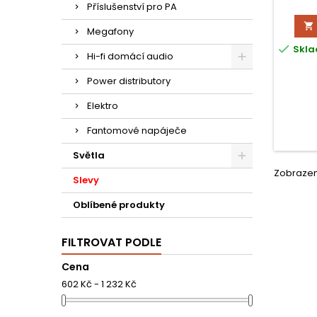
RJ
Příslušenství pro PA
an

digitál
Megafony
kab

Skla
syst
Hi-fi domácí audio
komb
možný 
Power distributory
Elektro
Fantomové napáječe
Světla
Zobrazení
Slevy
Oblíbené produkty
FILTROVAT PODLE
Cena
602 Kč - 1 232 Kč