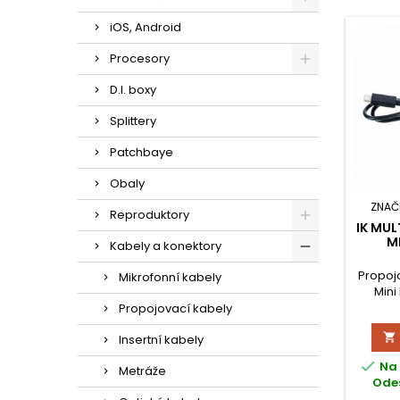
iOS, Android
Procesory
D.I. boxy
Splittery
Patchbaye
Obaly
ZNAČ
Reproduktory
IK MUL
M
Kabely a konektory
Propoj
Mikrofonní kabely
Mini
Propojovací kabely

Insertní kabely

Na 
Metráže
Odes