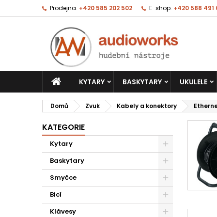
Prodejna:
+420 585 202 502
E-shop:
+420 588 491
KYTARY
BASKYTARY
UKULELE
Domů
Zvuk
Kabely a konektory
Etherne
KATEGORIE
Kytary
Baskytary
Smyčce
Bicí
Klávesy