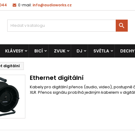
 044
E-mail:
info@audioworks.cz

KLÁVESY
BICÍ
ZVUK
DJ
SVĚTLA
DECHY
t digitální
Ethernet digitální
Kabely pro digitální přenos (audio, video), postupně 
XLR. Přenos signálu probíhá jediným kabelem v digitá