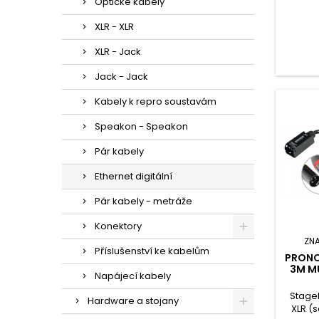
Optické kabely
XLR - XLR
XLR - Jack
Jack - Jack
Kabely k repro soustavám
Speakon - Speakon
Pár kabely
Ethernet digitální
Pár kabely - metráže
Konektory
ZN
Příslušenství ke kabelům
PRONO
3M M
Napájecí kabely
Stage
Hardware a stojany
XLR (