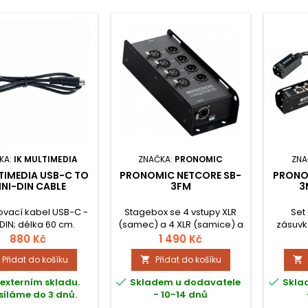
KA:
IK MULTIMEDIA
ZNAČKA:
PRONOMIC
ZNA
TIMEDIA USB-C TO
PRONOMIC NETCORE SB-
PRONO
INI-DIN CABLE
3FM
3
ovací kabel USB-C -
Stagebox se 4 vstupy XLR
Set
 DIN; délka 60 cm.
(samec) a 4 XLR (samice) a
zásuvk
2x zásuvkou RJ45 pro
zá
880 Kč
1 490 Kč
přenos analogových nebo
stagebo
Přidat do košíku
Přidat do košíku


digitálních signálů síťovými
(samice
kabely, komponenty
pro p


externím skladu.
Skladem u dodavatele
Skla
systému lze libovolně
nebo d
íláme do 3 dnů.
- 10-14 dnů
kombinovat. Provoz je
sí