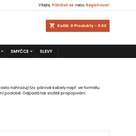
Vítejte,
Přihlásit se
nebo
Registrovat
shopping_cart
Košík:
0
Produkty - 0 Kč
SMYČCE
SLEVY
často nahrazují tzv. párové kabely např. ve formátu
lní podobě. Odpadá tak složité propojování.