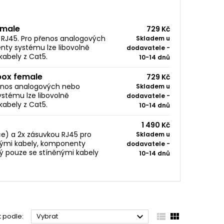
 male
729 Kč
 RJ45. Pro přenos analogových
Skladem u
nty systému lze libovolně
dodavatele -
abely z Cat5.
10-14 dnů
box female
729 Kč
řenos analogových nebo
Skladem u
ystému lze libovolně
dodavatele -
abely z Cat5.
10-14 dnů
1 490 Kč
e) a 2x zásuvkou RJ45 pro
Skladem u
ovými kabely, komponenty
dodavatele -
ý pouze se stíněnými kabely
10-14 dnů



t podle:
Vybrat