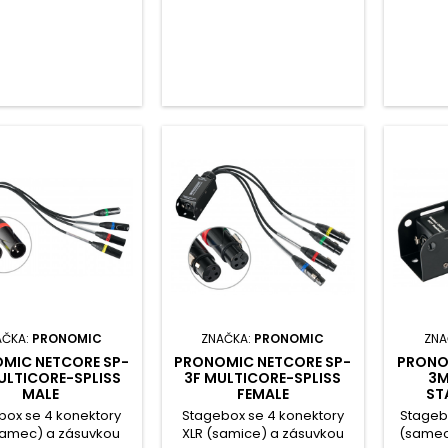
možný pouze se stíněnými
kompo
kabely Cat5.
kombi
možný 
k
AČKA:
PRONOMIC
ZNAČKA:
PRONOMIC
ZNA
MIC NETCORE SP-
PRONOMIC NETCORE SP-
PRONO
ULTICORE-SPLISS
3F MULTICORE-SPLISS
3M
MALE
FEMALE
ST
box se 4 konektory
Stagebox se 4 konektory
Stagebo
samec) a zásuvkou
XLR (samice) a zásuvkou
(samec