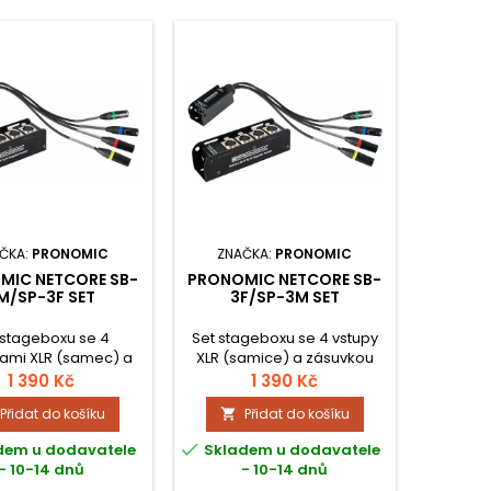
ČKA:
PRONOMIC
ZNAČKA:
PRONOMIC
MIC NETCORE SB-
PRONOMIC NETCORE SB-
M/SP-3F SET
3F/SP-3M SET
 stageboxu se 4
Set stageboxu se 4 vstupy
ami XLR (samec) a
XLR (samice) a zásuvkou
suvkou RJ45 a
RJ45 a stagebox se
1 390 Kč
1 390 Kč
xu 4 konektory XLR
kabelovými výstupy XLR
Přidat do košíku
Přidat do košíku

) a zásuvkou RJ45,
(samec) a zásuvkou
řenos analogových
RJ45. Pro přenos

dem u dodavatele
Skladem u dodavatele
igitálních signálů
analogových nebo
- 10-14 dnů
- 10-14 dnů
ťovými kabely,
digitálních signálů síťovými