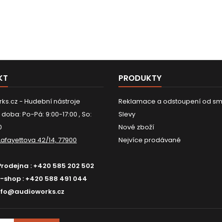
KT
PRODUKTY
ks.cz - Hudební nástroje
Reklamace a odstoupení od sm
 doba: Po-Pá: 9:00-17:00 , So:
Slevy
0
Nové zboží
Lafayettova 42/14, 77900
Nejvíce prodávané
Prodejna :
+420 585 202 502
E-shop :
+420 588 491 044
nfo@audioworks.cz