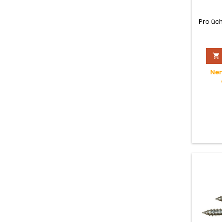
Pro úc

Nen