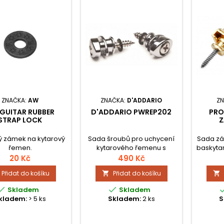
ZNAČKA:
AW
ZNAČKA:
D'ADDARIO
ZN
GUITAR RUBBER
D'ADDARIO PWREP202
PRO
STRAP LOCK
Z
 zámek na kytarový
Sada šroubů pro uchycení
Sada zá
řemen.
kytarového řemenu s
baskytar
uzamykacím
proveden
20 Kč
490 Kč
mechanismem.
proti
Přidat do košíku
Přidat do košíku


bezpeč
kyta


Skladem
Skladem
kladem:
> 5 ks
Skladem:
2 ks
S