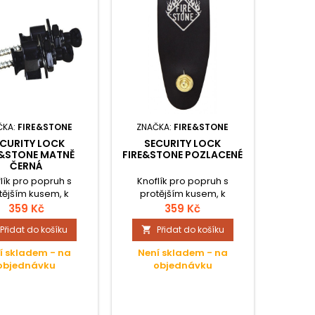
ČKA:
FIRE&STONE
ZNAČKA:
FIRE&STONE
CURITY LOCK
SECURITY LOCK
E&STONE MATNĚ
FIRE&STONE POZLACENÉ
ČERNÁ
lík pro popruh s
Knoflík pro popruh s
tějším kusem, k
protějším kusem, k
pečnému upnutí
bezpečnému upnutí
359 Kč
359 Kč
ruhu; Vylepšené
popruhu; Vylepšené
Přidat do košíku
Přidat do košíku

vedení s tvrdým
provedení s tvrdým
em a Ms-zámkem;
šroubem a Ms-zámkem;
í skladem - na
Není skladem - na
ní/ nedopatření je
Uvolnění/ nedopatření je
objednávku
objednávku
učeno; Dodání s
vyloučeno; Dodání s
m šroubem; Sada 2
dřevěným šroubem; Sada 2
bublinkách, cena za
kusů v bublinkách, cena za
sadu;
sadu;