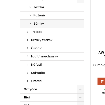
Textilní
Kožené
Zámky
Trsátka
Držáky trsátek
Čistidla
AW 
Ladící mechaniky
Nářadí
Gumový
Snímače
Ostatní

Smyčce
S
Bicí