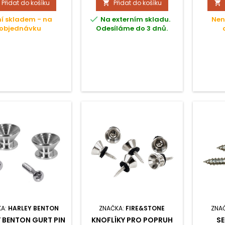
Přidat do košíku
Přidat do košíku


délka.

í skladem - na
Na externím skladu.
Nen
objednávku
Odesíláme do 3 dnů.
KA:
HARLEY BENTON
ZNAČKA:
FIRE&STONE
ZNA
 BENTON GURT PIN
KNOFLÍKY PRO POPRUH
SE