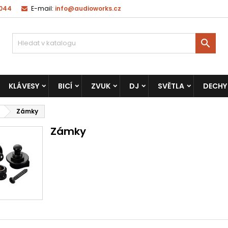
 044
E-mail:
info@audioworks.cz

KLÁVESY
BICÍ
ZVUK
DJ
SVĚTLA
DECHY
Zámky
Zámky