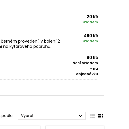
20 Kč
Skladem
490 Kč
černém provedení, v balení 2
Skladem
ní na kytarového popruhu.
80 Kč
Není skladem
- na
objednávku



t podle:
Vybrat