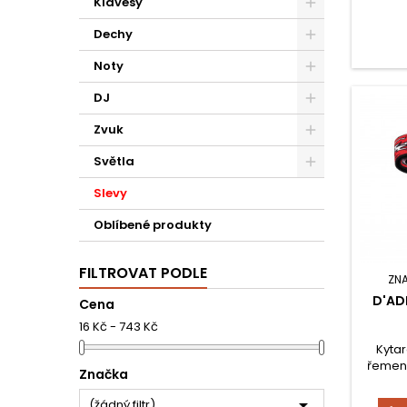
Klávesy
Dechy
Noty
DJ
Zvuk
Světla
Slevy
Oblíbené produkty
FILTROVAT PODLE
ZN
D'AD
Cena
16 Kč - 743 Kč
Kytar
řemen 
Značka
Joe Sat
Up in 

(žádný filtr)