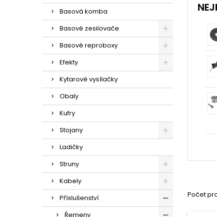
NEJ
Basová komba
Basové zesilovače
Basové reproboxy
Efekty
Kytarové vysílačky
Obaly
Kufry
Stojany
Ladičky
Struny
Kabely
Počet pro
Příslušenství
Řemeny