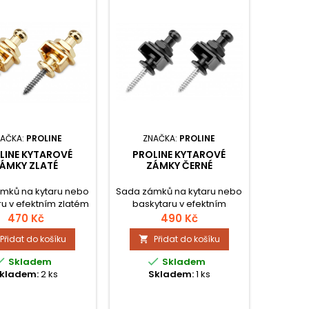
AČKA:
PROLINE
ZNAČKA:
PROLINE
LINE KYTAROVÉ
PROLINE KYTAROVÉ
ÁMKY ZLATÉ
ZÁMKY ČERNÉ
mků na kytaru nebo
Sada zámků na kytaru nebo
u v efektním zlatém
baskytaru v efektním
í, v balení 2 kusy s
černém provedení, v balení
470 Kč
490 Kč
lehlými závity pro
2 kusy s protilehlými závity
Přidat do košíku
Přidat do košíku

nější uchycení na
pro bezpečnější uchycení
rového popruhu.
na kytarového popruhu.


Skladem
Skladem
kladem:
2 ks
Skladem:
1 ks