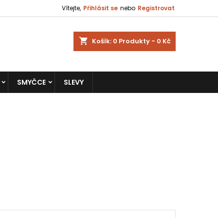
Vítejte,
Přihlásit se
nebo
Registrovat
shopping_cart
Košík:
0
Produkty - 0 Kč
SMYČCE
SLEVY