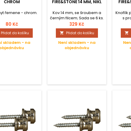
CHROM
FIRE&STONE 14 MM, NIKL
FIRE&
hyt řemene - chrom.
Kov 14 mm, se šroubem a
Knoflík
černým filcem; Sada se 6 ks.
s pr
Cena za sadu;
bez
80 Kč
329 Kč
pop
Přidat do košíku
Přidat do košíku


pro
šroub
í skladem - na
Není skladem - na
Nen
uvoln
objednávku
objednávku
Dodání 
kusů v 
sadu.Kn
pro St
Lock, id
kteří po
pro