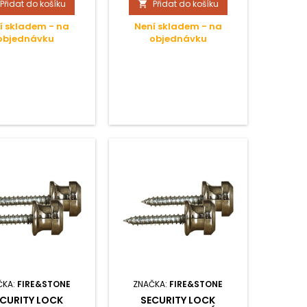
Přidat do košíku
Přidat do košíku

í skladem - na
Není skladem - na
objednávku
objednávku
ČKA:
FIRE&STONE
ZNAČKA:
FIRE&STONE
CURITY LOCK
SECURITY LOCK