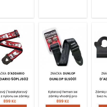
AČKA:
D'ADDARIO
ZNAČKA:
DUNLOP
ZNA
DARIO 50PLJS02
DUNLOP SLS001
D'A
ový / baskytarový
Kytarový řemen se
Zámky 
z nylonu se zámky;
zámky vhodný pro
bez nu
riani signature vzor:
elektrickou kytaru i
899 Kč
899 Kč
Flames; nastavitelná
baskytaru.