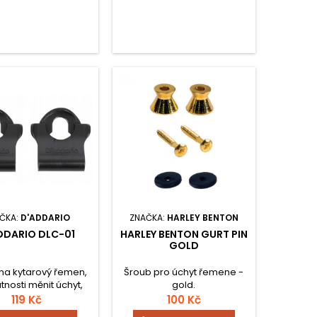
ČKA:
D'ADDARIO
ZNAČKA:
HARLEY BENTON
DDARIO DLC-01
HARLEY BENTON GURT PIN
GOLD
na kytarový řemen,
Šroub pro úchyt řemene -
tnosti měnit úchyt,
gold.
2ks.
119 Kč
100 Kč