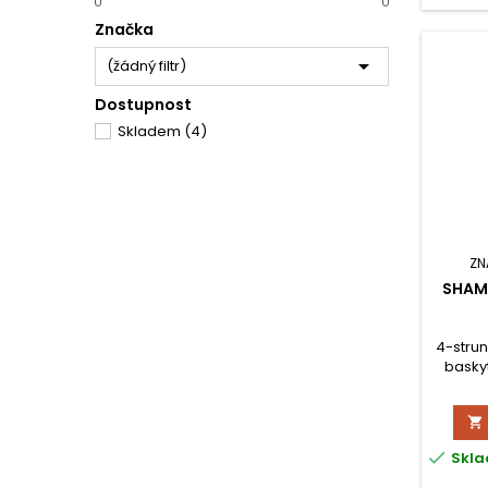
Značka

(žádný filtr)
Dostupnost
Skladem
(4)
ZN
SHAM
4-strun
baskyt
deska
mahag

hmatník
864 m

Skla
mm,
pásmov