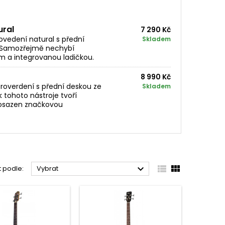
ural
7 290 Kč
ovedení natural s přední
Skladem
. Samozřejmě nechybí
m a integrovanou ladičkou.
8 990 Kč
roverdení s přední deskou ze
Skladem
 tohoto nástroje tvoří
e osazen značkovou



t podle:
Vybrat