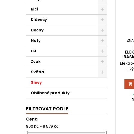
Bicí
Klávesy
Dechy
ZNA
Noty
DJ
ELE
BAS
Zvuk
Elektro
s v
Světla
provede
desko
Slevy

deskou
Sam
Oblíbené produkty
zabudov
pásmo
integ
FILTROVAT PODLE
Cena
800 Kč - 9 579 Kč