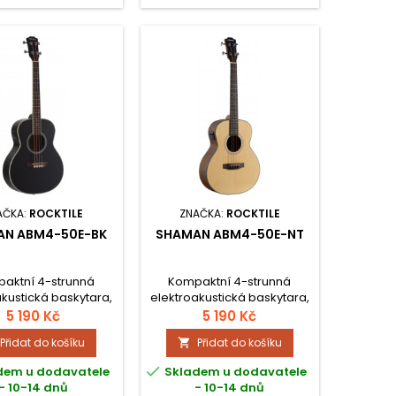
AČKA:
ROCKTILE
ZNAČKA:
ROCKTILE
AN ABM4-50E-BK
SHAMAN ABM4-50E-NT
aktní 4-strunná
Kompaktní 4-strunná
akustická baskytara,
elektroakustická baskytara,
deska smrk, záda a
přední deska smrk, záda a
5 190 Kč
5 190 Kč
y mahagon, krk
luby mahagon, krk
Přidat do košíku
Přidat do košíku

agon, hmatník
mahagon, hmatník
dr, krátká menzura
palisandr, krátká menzura

dem u dodavatele
Skladem u dodavatele
m, nultý pražec 42
591 mm, nultý pražec 42
- 10-14 dnů
- 10-14 dnů
elektronika s 2-
mm, elektronika s 2-