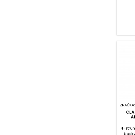
ZNAČKA
CLA
A
4-strun
basky