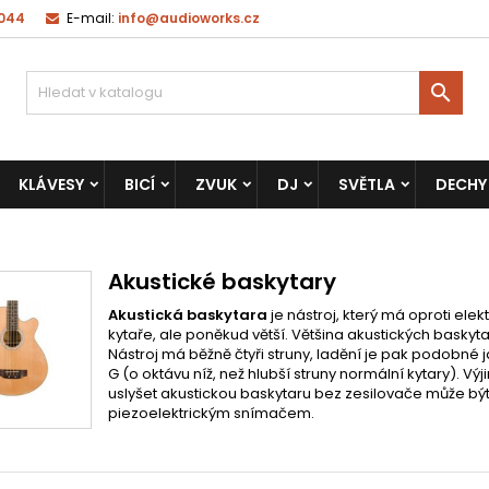
 044
E-mail:
info@audioworks.cz

KLÁVESY
BICÍ
ZVUK
DJ
SVĚTLA
DECHY
Akustické baskytary
Akustická baskytara
je nástroj, který má oproti el
kytaře, ale poněkud větší. Většina akustických baskyta
Nástroj má běžně čtyři struny, ladění je pak podobné 
G (o oktávu níž, než hlubší struny normální kytary). Vý
uslyšet akustickou baskytaru bez zesilovače může být
piezoelektrickým
snímačem.