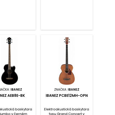
ým EQ a ladičkou.
pásmovým EQ a ladičkou.
NAČKA:
IBANEZ
ZNAČKA:
IBANEZ
ANEZ AEB8E-BK
IBANEZ PCBE12MH-OPN
akustická baskytara
Elektroakustická baskytara
 jumbo v černém
typu Grand Concert v