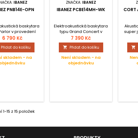
NAČKA:
IBANEZ
ZNAČKA:
IBANEZ
NEZ PNB14E-OPN
IBANEZ PCBE14MH-WK
CORT 
akustická baskytara
Elektroakustická baskytara
Akusti
Parlor v provedení
typu Grand Concert v
super 
 open pore s tělem z
černém provedení open
natural
6 790 Kč
7 390 Kč
gonu, javorovým
pore a tělem z okoume,
smrku
Přidat do košíku
Přidat do košíku


rkem a firemní
javorovým krkem a firemní
luby z 
ktronikou Ibanez
elekronikou Ibanez
toho
í skladem - na
Není skladem - na
Nen
Undersaddle.
Undersaddle.
maha
objednávku
objednávku
kobylku 
osa
elektr
Plus EQ.
k och
 1-15 z 15 položek
KT
PRODUKTY