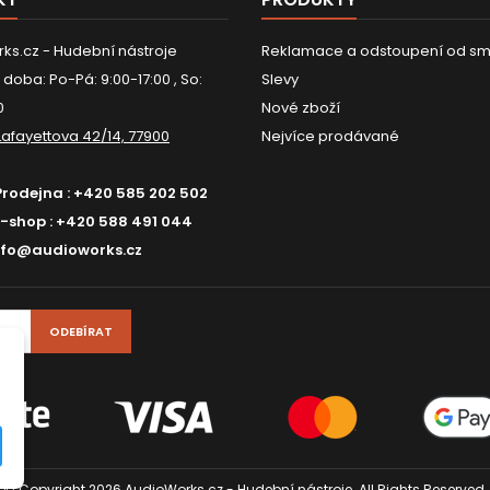
ks.cz - Hudební nástroje
Reklamace a odstoupení od sm
 doba: Po-Pá: 9:00-17:00 , So:
Slevy
0
Nové zboží
Lafayettova 42/14, 77900
Nejvíce prodávané
Prodejna :
+420 585 202 502
E-shop :
+420 588 491 044
nfo@audioworks.cz
© Copyright 2026 AudioWorks.cz - Hudební nástroje. All Rights Reserved.