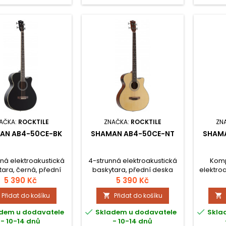
AČKA:
ROCKTILE
ZNAČKA:
ROCKTILE
ZN
AN AB4-50CE-BK
SHAMAN AB4-50CE-NT
SHAM
ná elektroakustická
4-strunná elektroakustická
Komp
ara, černá, přední
baskytara, přední deska
elektro
 smrk, záda a luby
smrk, záda a luby
přední 
5 390 Kč
5 390 Kč
on, krk mahagon,
mahagon, krk mahagon,
lub
Přidat do košíku
Přidat do košíku


 palisandr, menzura
hmatník palisandr, menzura
mah
m, nultý pražec 45
864 mm, nultý pražec 45
palisan


dem u dodavatele
Skladem u dodavatele
Skla
 elektronika s 2-
mm, elektronika s 2-
591 m
- 10-14 dnů
- 10-14 dnů
ým EQ a ladičkou.
pásmovým EQ a ladičkou.
mm, 