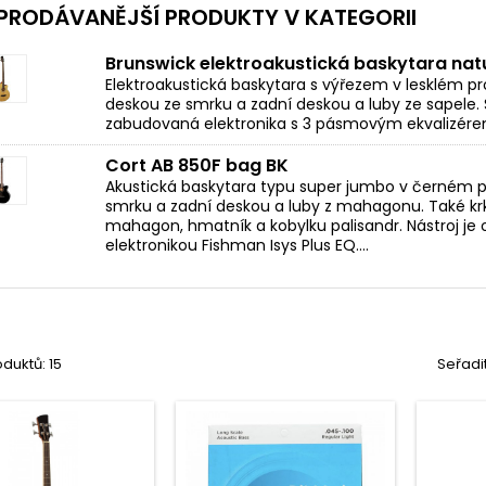
PRODÁVANĚJŠÍ PRODUKTY V KATEGORII
Brunswick elektroakustická baskytara nat
Elektroakustická baskytara s výřezem v lesklém pr
deskou ze smrku a zadní deskou a luby ze sapele
zabudovaná elektronika s 3 pásmovým ekvalizére
Cort AB 850F bag BK
Akustická baskytara typu super jumbo v černém p
smrku a zadní deskou a luby z mahagonu. Také krk
mahagon, hmatník a kobylku palisandr. Nástroj j
elektronikou Fishman Isys Plus EQ....
duktů: 15
Seřadi