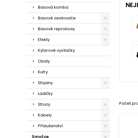
NEJ
Basová komba
Basové zesilovače
Basové reproboxy
Efekty
Kytarové vysílačky
Obaly
Kufry
Stojany
Ladičky
Počet pro
Struny
Kabely
Příslušenství
Smyčce