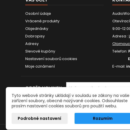
Osobní údaje
AudioWor
Vrácené produkty
Otevírací
Objednávky
9:00-12:0
Dobropisy
Adresa :
Adresy
Olomouc
Slevové kupóny
Telefon:
Nastavení souborů cookies
Moje oznámení
E-mail:
i
ODBĚR NOVINEK
Tyto webové stránky ukládají v souladu se zákony na vaše
zařízení soubory, obecně nazývané cookies. Odsouhlaste
prosím nastavení cookies souborů pro použití webu.
Podrobné nastavení
Rozumím