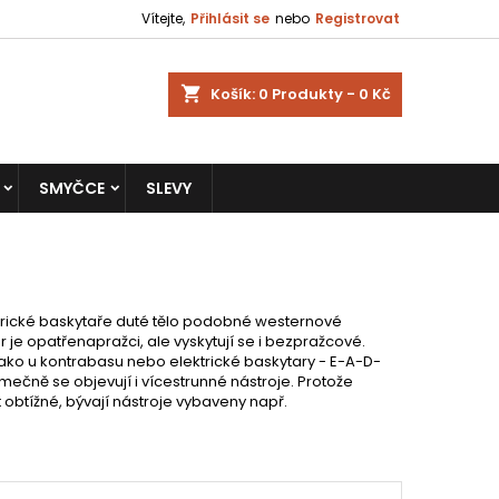
Vítejte,
Přihlásit se
nebo
Registrovat
shopping_cart
Košík:
0
Produkty - 0 Kč
SMYČCE
SLEVY
ektrické baskytaře duté tělo podobné westernové
r je opatřenapražci, ale vyskytují se i bezpražcové.
jako u kontrabasu nebo elektrické baskytary - E-A-D-
jimečně se objevují i vícestrunné nástroje. Protože
 obtížné, bývají nástroje vybaveny např.