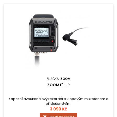
ZNAČKA:
ZOOM
ZOOM F1-LP
Kapesní dvoukanálový rekordér s klopovým mikrofonem a
příslušenstvím.
3 090 Kč
Přidat do košíku
