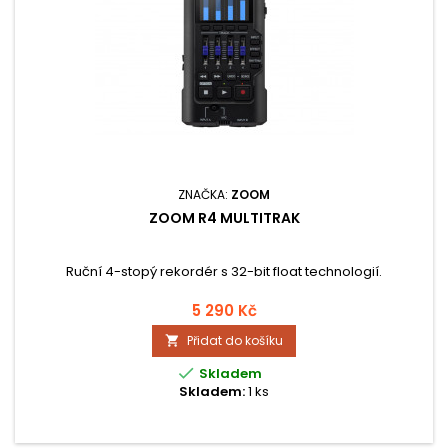
ZNAČKA:
ZOOM
ZOOM R4 MULTITRAK
Ruční 4-stopý rekordér s 32-bit float technologií.
5 290 Kč
Přidat do košíku


Skladem
Skladem:
1 ks