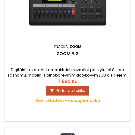
ZNAČKA:
ZOOM
ZOOM R12
Digitální rekordér kompaktních rozměrů poskytující 8 stop
záznamu, mobilní s plnobarevným dotykovým LCD displejem,
vybavený 2 XLR/TRS vstupy. K dipozici je i FX send kanál s
7 590 Kč
efekty jako reverb, chorus a delay.
Přidat do košíku

Není skladem - na objednávku