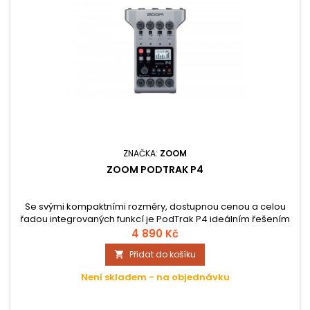
ZNAČKA:
ZOOM
ZOOM PODTRAK P4
Se svými kompaktními rozměry, dostupnou cenou a celou
řadou integrovaných funkcí je PodTrak P4 ideálním řešením
pro pořizování profesionálních zvukových nahrávek pro
4 890 Kč
účely podcastingu, ať už jste kdekoliv. PodTrak P4 nabízí
Přidat do košíku

všechny funkce, které potřebujete pro nahrávání
profesionálně znějících podcastů na SD kartu nebo do
Není skladem - na objednávku
počítače