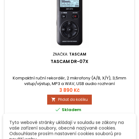
ZNAČKA:
TASCAM
TASCAM DR-07X
Kompaktní ruční rekordér, 2 mikrofony (A/B, X/Y), 3,5mm
vstup/výstup, MP3 a WAV, USB audio rozhraní
3 890 Kč
Přidat do košíku


Skladem
Skladem:
1 ks
Tyto webové stránky ukládají v souladu se zákony na
vaše zařízení soubory, obecně nazývané cookies.
Odsouhlaste prosím nastavení cookies souborů pro