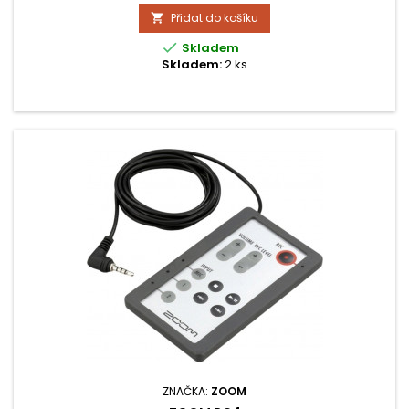
Přidat do košíku


Skladem
Skladem:
2 ks
ZNAČKA:
ZOOM