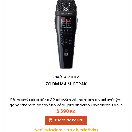
ZNAČKA:
ZOOM
ZOOM M4 MICTRAK
Přenosný rekordér s 32 bitovým záznamem a vestavěným
generátorem časového kódu pro snadnou synchronizaci s
videem. Rekordér nabízí 4 stopy a představuje ideální řešení
6 590 Kč
jak pro hudebníky tak filmaře.
Přidat do košíku

Není skladem - na objednávku