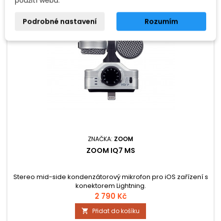
použití webu.
Podrobné nastavení
Rozumím
ZNAČKA:
ZOOM
ZOOM IQ7 MS
Stereo mid-side kondenzátorový mikrofon pro iOS zařízení s
konektorem Lightning.
2 790 Kč
Přidat do košíku
