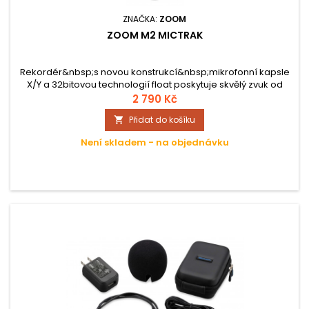
ZNAČKA:
ZOOM
ZOOM M2 MICTRAK
Rekordér&nbsp;s novou konstrukcí&nbsp;mikrofonní kapsle
X/Y a 32bitovou technologií float poskytuje skvělý zvuk od
prvního záběru. Nahrává zvuk vždy bez ořezů, ať už jde o tichý
2 790 Kč
mluvený dialog nebo&nbsp;expresivní&nbsp;bicí, vždy
Přidat do košíku

získáte požadovaný zvuk.&nbsp;
Není skladem - na objednávku