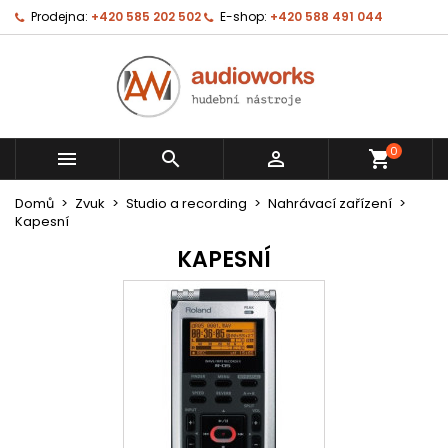
Prodejna:
+420 585 202 502
E-shop:
+420 588 491 044
0



shopping_cart
Domů
Zvuk
Studio a recording
Nahrávací zařízení
Kapesní
KAPESNÍ