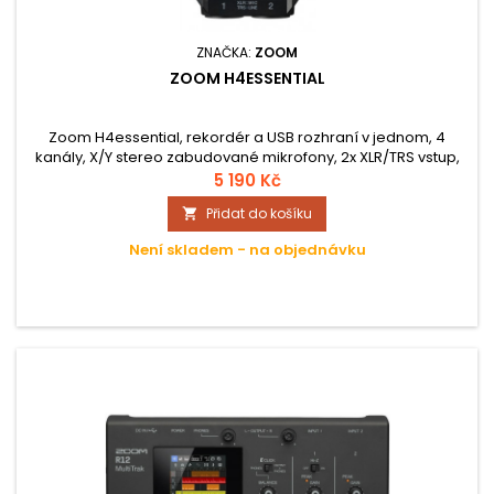
ZNAČKA:
ZOOM
ZOOM H4ESSENTIAL
Zoom H4essential, rekordér a USB rozhraní v jednom, 4
kanály, X/Y stereo zabudované mikrofony, 2x XLR/TRS vstup,
3,5mm linkový vstup, 3,5mm sluchátkový výstup, vestavěný
5 190 Kč
reproduktor, barevný LCD displej, hlasové ovládání pro
Přidat do košíku

zrakově postižené, vzorkovací frekvence 44,1 kHz, 48 kHz, 96
kHz, WAV, fantomové napájení, limiter, napájení 4 AA
Není skladem - na objednávku
baterie...