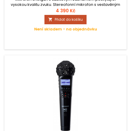
vysokou kvalitu zvuku. Stereofonní mikrofon s vestavěným
rekordérem 32 bit. Možnost mono a stereo režimemu, M3
4 390 Kč
kdykoli uloží záložní Mid-Side RAW soubor.
Přidat do košíku

Není skladem - na objednávku