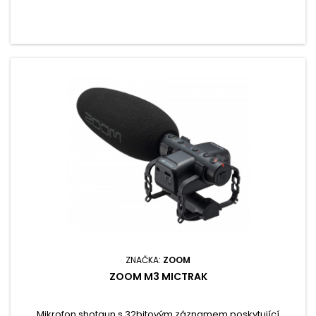
ZNAČKA:
ZOOM
ZOOM M3 MICTRAK
Mikrofon shotgun s 32bitovým záznamem poskytující