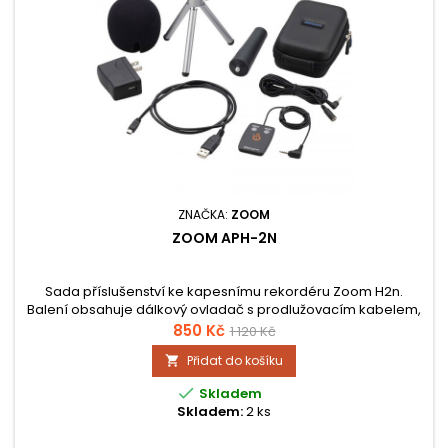
ZNAČKA:
ZOOM
ZOOM APH-2N
Sada příslušenství ke kapesnímu rekordéru Zoom H2n.
Balení obsahuje dálkový ovladač s prodlužovacím kabelem,
adaptér AD-17 USB-type, protivětrný mikrofonní kryt, USB
850 Kč
1 120 Kč
kabel, nastavitelnou trojnožku, polstrovaný obal a mic clip
Přidat do košíku

adaptér.

Skladem
Skladem:
2 ks