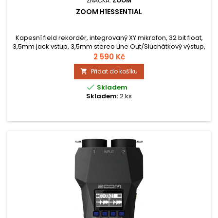
ZNAČKA:
ZOOM
ZOOM H1ESSENTIAL
Kapesní field rekordér, integrovaný XY mikrofon, 32 bit float,
3,5mm jack vstup, 3,5mm stereo Line Out/Sluchátkový výstup,
napájení 2x AAA baterie nebo adaptér Zoom AD-17.
2 590 Kč
Přidat do košíku


Skladem
Skladem:
2 ks