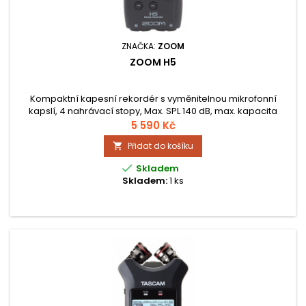
ZNAČKA:
ZOOM
ZOOM H5
Kompaktní kapesní rekordér s vyměnitelnou mikrofonní
kapslí, 4 nahrávací stopy, Max. SPL 140 dB, max. kapacita
SD/SDHC karty 32 GB, 2 kombinované vstupy s fantomovým
5 590 Kč
napájením, provoz na 2 AA baterie nebo adaptér (není
Přidat do košíku

součástí), včetně mikrofonní kapsle XYH-5, USB kabelu, obalu
a baterií.

Skladem
Skladem:
1 ks