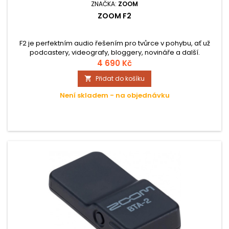
ZNAČKA:
ZOOM
ZOOM F2
F2 je perfektním audio řešením pro tvůrce v pohybu, ať už
podcastery, videografy, bloggery, novináře a další.
4 690 Kč
Přidat do košíku

Není skladem - na objednávku