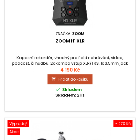
ZNAČKA:
ZOOM
ZOOM H1 XLR
Kapesní rekordér, vhodný pro field nahrávání, video,
podcast, či hudbu. 2x kombo vstup XLR/TRS, 1x 3,5mm jack
vstup, fantomové napájení, 32bit float, vestavený
4 190 Kč
reproduktor, OLED displej.
Přidat do košíku


Skladem
Skladem:
2 ks
Výprodej!
- 270 Kč
Akce