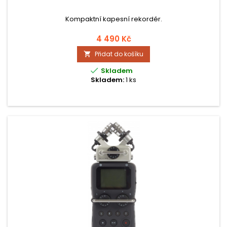
Kompaktní kapesní rekordér.
4 490 Kč
Přidat do košíku


Skladem
Skladem:
1 ks