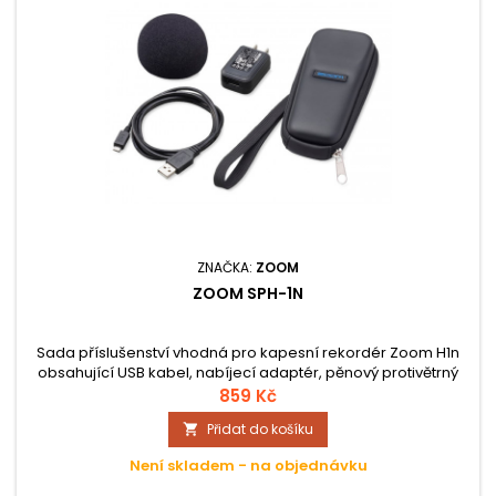
ZNAČKA:
ZOOM
ZOOM SPH-1N
Sada příslušenství vhodná pro kapesní rekordér Zoom H1n
obsahující USB kabel, nabíjecí adaptér, pěnový protivětrný
kryt a přepravní obal pro bezpečný transport.
859 Kč
Přidat do košíku

Není skladem - na objednávku