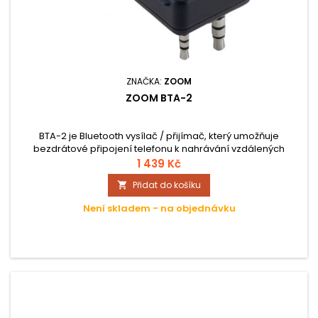
ZNAČKA:
ZOOM
ZOOM BTA-2
BTA-2 je Bluetooth vysílač / přijímač, který umožňuje
bezdrátové připojení telefonu k nahrávání vzdálených
rozhovorů. Po připojení můžete použít jakoukoli aplikaci, jako
1 439 Kč
je Skype, Zoom, Telefon a mnoho dalších, aby přivedli
Přidat do košíku

vzdálené hosty na pohovor pro váš podcast.
Není skladem - na objednávku