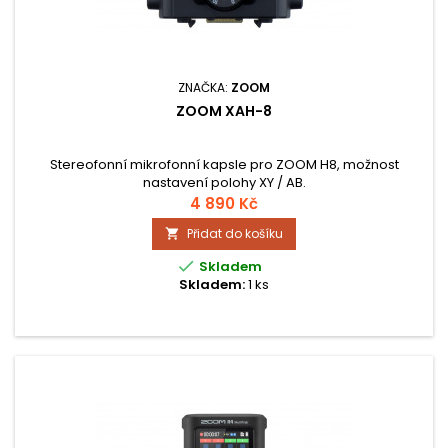
ZNAČKA:
ZOOM
ZOOM XAH-8
Stereofonní mikrofonní kapsle pro ZOOM H8, možnost
nastavení polohy XY / AB.
4 890 Kč
Přidat do košíku


Skladem
Skladem:
1 ks