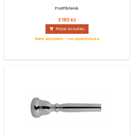
Postříbřené;
3 190 Kč
Přidat do košíku

Není skladem - na objednávku