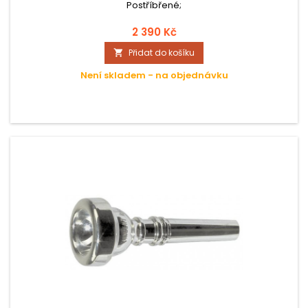
Postříbřené;
2 390 Kč
Přidat do košíku

Není skladem - na objednávku