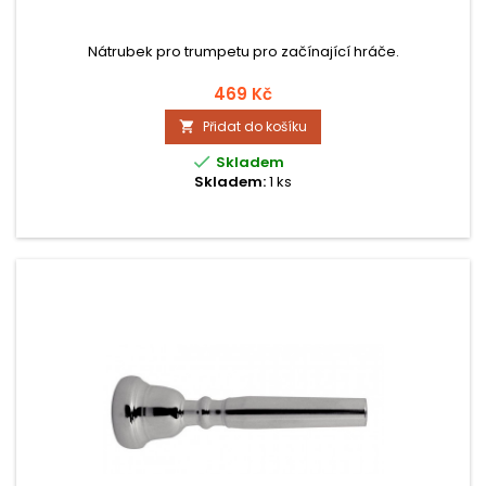
Nátrubek pro trumpetu pro začínající hráče.
469 Kč
Přidat do košíku


Skladem
Skladem:
1 ks