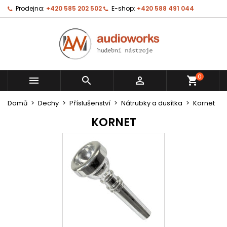
Prodejna:
+420 585 202 502
E-shop:
+420 588 491 044
0



shopping_cart
Domů
Dechy
Příslušenství
Nátrubky a dusítka
Kornet
KORNET