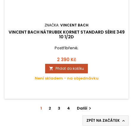
ZNAČKA:
VINCENT BACH
VINCENT BACH NÁTRUBEK KORNET STANDARD SÉRIE 349
10 1/2D
Postříbřené;
2 390 Kč
Přidat do košíku

Není skladem - na objednávku
1
2
3
4
Další

ZPĚT NA ZAČÁTEK
