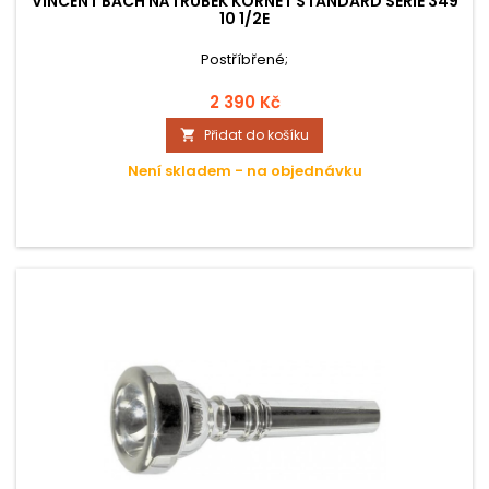
VINCENT BACH NÁTRUBEK KORNET STANDARD SÉRIE 349
10 1/2E
Postříbřené;
2 390 Kč
Přidat do košíku

Není skladem - na objednávku