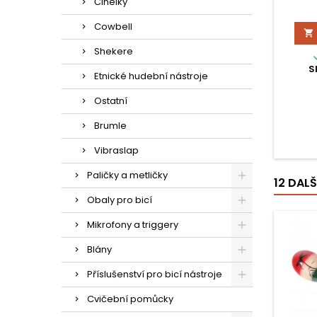
Činelky
Cowbell

Shekere
S
Etnické hudební nástroje
Ostatní
Brumle
Vibraslap
Paličky a metličky
12 DAL
Obaly pro bicí
Mikrofony a triggery
Blány
Příslušenství pro bicí nástroje
Cvičební pomůcky