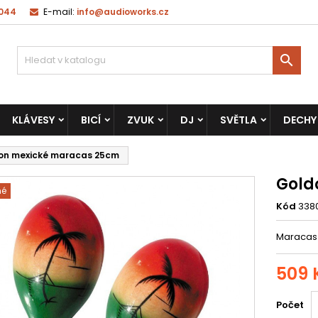
 044
E-mail:
info@audioworks.cz

KLÁVESY
BICÍ
ZVUK
DJ
SVĚTLA
DECHY
on mexické maracas 25cm
Gold
né
Kód
338
Maracas 
509 
Počet