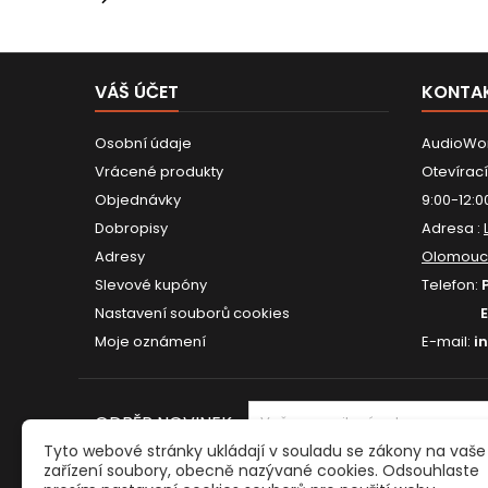
VÁŠ ÚČET
KONTA
Osobní údaje
AudioWor
Vrácené produkty
Otevírací
Objednávky
9:00-12:0
Dobropisy
Adresa :
Adresy
Olomouc
Slevové kupóny
Telefon:
Nastavení souborů cookies
Moje oznámení
E-mail:
i
ODBĚR NOVINEK
Tyto webové stránky ukládají v souladu se zákony na vaše
zařízení soubory, obecně nazývané cookies. Odsouhlaste