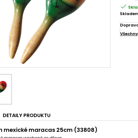

Skl
Skladem
Doprav
Všechny
DETAILY PRODUKTU
n mexické maracas 25cm (33808)
é maracas vyrobené ze dřeva