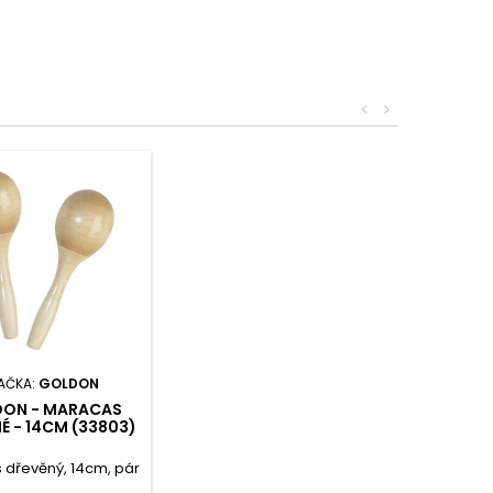
<
>
AČKA:
GOLDON
ON - MARACAS
É - 14CM (33803)
 dřevěný, 14cm, pár