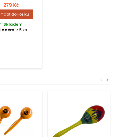
279 Kč
Přidat do košíku

Skladem
kladem:
> 5 ks
<
>