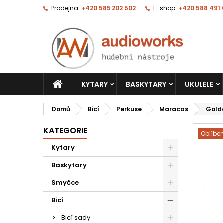
Prodejna:
+420 585 202 502
E-shop:
+420 588 491
KYTARY
BASKYTARY
UKULELE
Domů
Bicí
Perkuse
Maracas
Gold
KATEGORIE
Oblíbe
Kytary
Baskytary
Smyčce
Bicí
Bicí sady