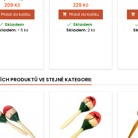
209 Kč
229 Kč
Přidat do košíku
Přidat do košíku




Skladem
Skladem
kladem:
> 5 ks
Skladem:
2 ks
S
ŠÍCH PRODUKTŮ VE STEJNÉ KATEGORII: