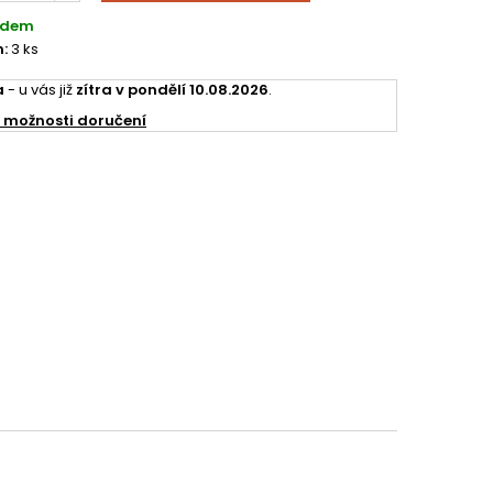
adem
:
3 ks
a
- u vás již
zítra v pondělí 10.08.2026
.
 možnosti doručení