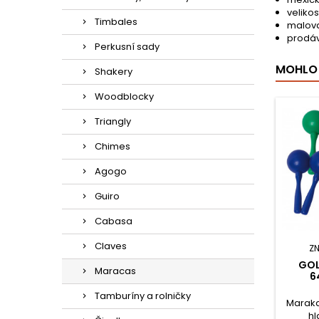
veliko
Timbales
malov
prodá
Perkusní sady
MOHLO 
Shakery
Woodblocky
Triangly
Chimes
Agogo
Guiro
Cabasa
Claves
Z
GO
Maracas
6
Tamburíny a rolničky
Maraka
hl