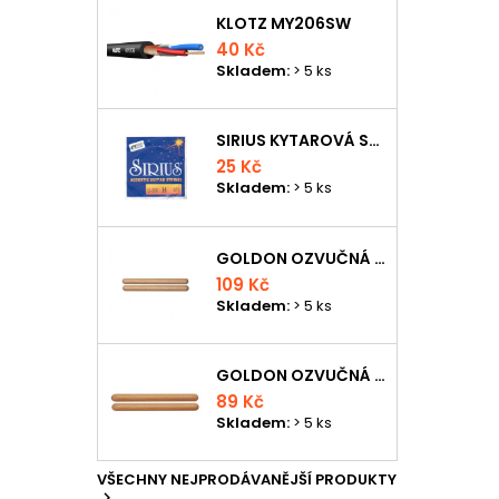
KLOTZ MY206SW
40 Kč
Skladem:
> 5 ks
SIRIUS KYTAROVÁ STRUNA
25 Kč
Skladem:
> 5 ks
GOLDON OZVUČNÁ DŘÍVKA 18 X 200MM
109 Kč
Skladem:
> 5 ks
GOLDON OZVUČNÁ DŘÍVKA 15 X 150MM
89 Kč
Skladem:
> 5 ks
VŠECHNY NEJPRODÁVANĚJŠÍ PRODUKTY
