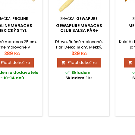
NAČKA:
PROLINE
ZNAČKA:
GEWAPURE
Z
OLINE MARACAS
GEWAPURE MARACAS
ME
EXICKÝ STYL
CLUB SALSA PÁR+
né maracas 25 cm,
Dřevo; Ručně malované;
Kulaté 
čně malované v
Pár; Délka 19 cm; Měkký,
ja
exickém stylu.
přírodní zvuk; V balení,
389 Kč
339 Kč
které podporuje prodej;
Přidat do košíku
Přidat do košíku



dem u dodavatele
Skladem
- 10-14 dnů
Skladem:
1 ks
S