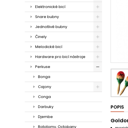
Elektronické bicí
Snare bubny
Jednotlivé bubny
Činely
Melodické bicí
Hardware pro bicí nástroje
Perkuse
Bonga
Cajony
Conga
POPIS
Darbuky
Djembe
Goldo
Rototomy, Octobany
mexick