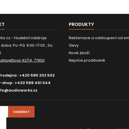
KT
PRODUKTY
ks.cz - Hudební nástroje
Reklamace a odstoupení od sm
 doba: Po-Pá: 9:00-17:00 , So:
Slevy
0
Nové zboží
Lafayettova 42/14, 77900
Nejvíce prodávané
Prodejna :
+420 585 202 502
E-shop :
+420 588 491 044
nfo@audioworks.cz