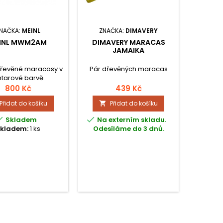
NAČKA:
MEINL
ZNAČKA:
DIMAVERY
Z
INL MWM2AM
DIMAVERY MARACAS
M
JAMAIKA
dřevěné maracasy v
Pár dřevěných maracas
Perkusn
ntarové barvě.
s
800 Kč
439 Kč
Přidat do košíku
Přidat do košíku




Skladem
Na externím skladu.
Není
kladem:
1 ks
Odesíláme do 3 dnů.
o