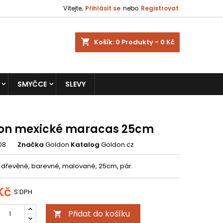
Vítejte,
Přihlásit se
nebo
Registrovat
shopping_cart
Košík:
0
Produkty - 0 Kč
SMYČCE
SLEVY
on mexické maracas 25cm
08
Značka
Goldon
Katalog
Goldon.cz
dřevěné, barevné, malované, 25cm, pár.
Kč
S DPH
Přidat do košíku
