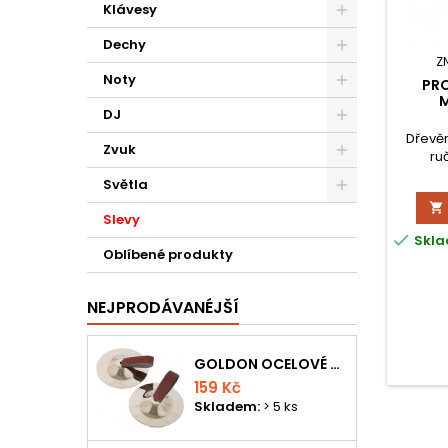
Klávesy
Dechy
Z
Noty
PR
M
DJ
Dřevě
Zvuk
ru
m
Světla

Slevy

Skla
Oblíbené produkty
NEJPRODÁVANÉJŠÍ
GOLDON OCELOVÉ PRSTOVÉ ČINELKY
159 Kč
Skladem:
> 5 ks