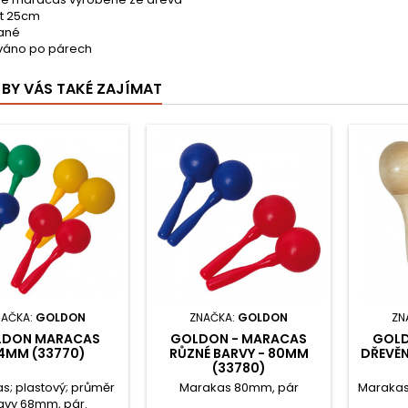
st 25cm
ané
váno po párech
BY VÁS TAKÉ ZAJÍMAT
NAČKA:
GOLDON
ZNAČKA:
GOLDON
ZN
LDON MARACAS
GOLDON - MARACAS
GOLD
4MM (33770)
RŮZNÉ BARVY - 80MM
DŘEVĚN
(33780)
s; plastový; průměr
Marakas 80mm, pár
Marakas
avy 68mm, pár.