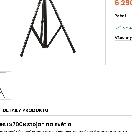
6 29
Počet

Na e
Všechny
DETAILY PRODUKTU
es LS700B stojan na světla
ožitelný výsuvný stojan pro světla disponující systémem Quik-N-EZ G