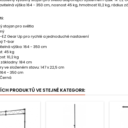
avitelná výška 164 - 350 cm, nosnost 45 kg, hmotnost 10,2 kg, rádius 
i:
ý stojan pro světla
lný
-EZ Gear Up pro rychlé a jednoduché nastavení
ný T-bar
itelná výška: 164 - 350 cm
t: 45 kg
st: 10,2 kg
 základny: 184 cm
y ve složeném stavu: 147 x 22,5 cm
164 - 350 cm
 Černá
ŠÍCH PRODUKTŮ VE STEJNÉ KATEGORII: