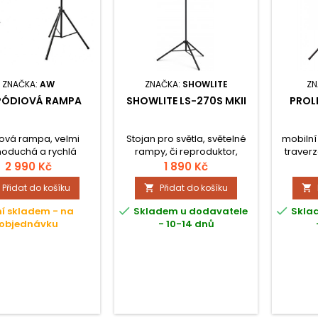
ZNAČKA:
AW
ZNAČKA:
SHOWLITE
ZN
PÓDIOVÁ RAMPA
SHOWLITE LS-270S MKII
PROL
ová rampa, velmi
Stojan pro světla, světelné
mobilní
noduchá a rychlá
rampy, či reproduktor,
traverz
 3 m horizontální díl
výška 160 - 270 cm, nosnost
2 990 Kč
1 890 Kč
eální pro mobilní
50 kg, průměr trubky 35 mm,
Přidat do košíku
Přidat do košíku


éky a různé mobilní
délka ve složeném stavu
alace, rozšiřitelný
144 cm.


í skladem - na
Skladem u dodavatele
Skla
vným horizontálním
objednávku
- 10-14 dnů
Materiál hliník, max.
ní celého systému je
25 kg.