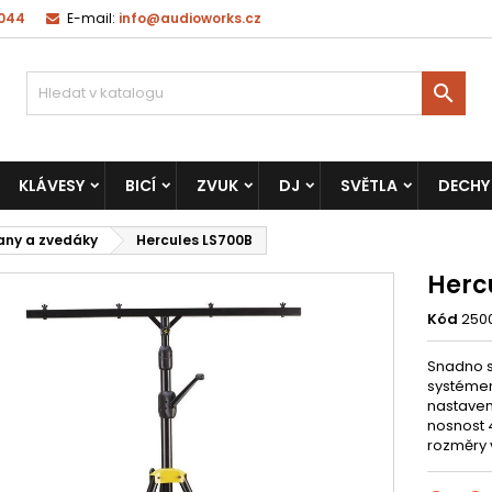
 044
E-mail:
info@audioworks.cz

KLÁVESY
BICÍ
ZVUK
DJ
SVĚTLA
DECHY
any a zvedáky
Hercules LS700B
Herc
Kód
250
Snadno sl
systém
nastaven
n
osnost 
r
ozměry v