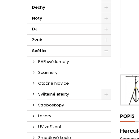
Dechy
Noty
DJ
Zvuk
Světla
PAR světlomety
Scannery
Otočné hlavice
Světelné efekty
Stroboskopy
POPIS
Lasery
UV zařízení
Hercul
Zrcadlové koule
Snadno sl