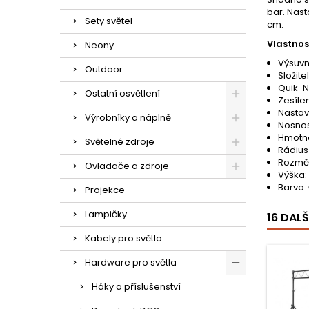
bar. Nast
Sety světel
cm.
Vlastnost
Neony
Výsuvn
Outdoor
Složite
Quik-N
Ostatní osvětlení
Zesíle
Nastav
Výrobníky a náplně
Nosnos
Hmotno
Světelné zdroje
Rádius
Rozměr
Ovladače a zdroje
Výška
:
Barva:
Projekce
Lampičky
16 DAL
Kabely pro světla
Hardware pro světla
Háky a příslušenství