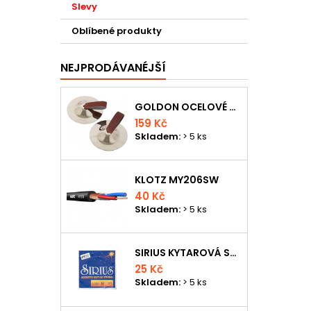
Slevy
Oblíbené produkty
NEJPRODÁVANÉJŠÍ
GOLDON OCELOVÉ PRSTOVÉ ČINELKY
159 Kč
Skladem:
> 5 ks
KLOTZ MY206SW
40 Kč
Skladem:
> 5 ks
SIRIUS KYTAROVÁ STRUNA
25 Kč
Skladem:
> 5 ks