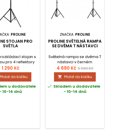
AČKA:
PROLINE
ZNAČKA:
PROLINE
ZNA
INE STOJAN PRO
PROLINE SVĚTELNÁ RAMPA
E
SVĚTLA
SE DVĚMA T NÁSTAVCI
 rozkládací stojan s
Světelná rampa se dvěma T
Lehký o
ou pro 4 reflektory
nástavci v černém
provedení, ideální pro
1 290 Kč
4 690 Kč
5 090 Kč
světelnou a efektovou
Přidat do košíku
Přidat do košíku


techniku ​​(světelné efekty,
mlhostroje atd.). Maximální

dem u dodavatele
Skladem u dodavatele
Není
nosnost tohoto systému je
- 10-14 dnů
- 10-14 dnů
o
75 kg a výška je nastavitelná
v rozmezí od 1,5 do 3 metrů.