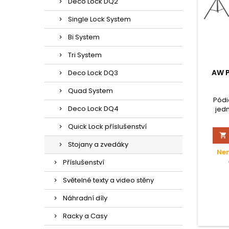
Deco Lock DQ2
Single Lock System
Bi System
Tri System
AW 
Deco Lock DQ3
Quad System
Pódi
Deco Lock DQ4
jed
montáž.
Quick Lock příslušenství
- id

diskot
Stojany a zvedáky
inst
Nen
přída
Příslušenství
dílem. 
zatíže
Světelné texty a video stěny
Náhradní díly
Racky a Casy