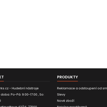
KT
PRODUKTY
ks.cz - Hudební nástroje
Reklamace a odstoupení od sm
 doba: Po-Pá: 9:00-17:00 , So:
Slevy
0
Nové zboží
Lafayettova 42/14, 77900
Nejvíce prodávané