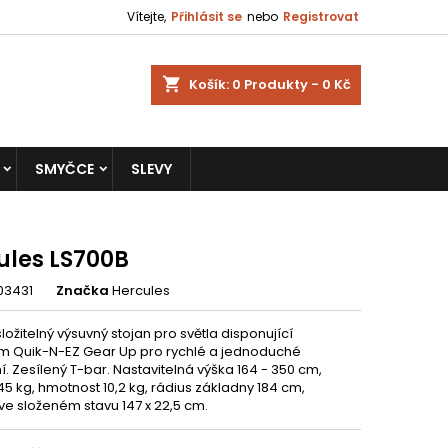
Vítejte,
Přihlásit se
nebo
Registrovat
shopping_cart
Košík:
0
Produkty - 0 Kč
SMYČCE
SLEVY
ules LS700B
03431
Značka
Hercules
ožitelný v
ýsuvný stojan pro světla disponující
em
Quik-N-EZ Gear Up pro rychlé a jednoduché
í.
Zesílený T-bar.
Nastavitelná výška 164 - 350 cm,
45 kg, h
motnost 10,2 kg, r
ádius základny 184 cm,
e složeném stavu 147 x 22,5 cm.