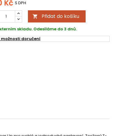
0 Kč
S DPH
Přidat do košíku

xterním skladu. Odesíláme do 3 dnů.
 možnosti doručení
ear Up pro rychlé a jednoduché nastavení. Zesílený T-