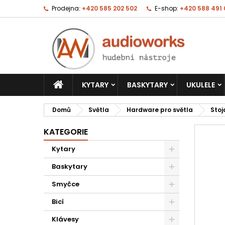
Prodejna:
+420 585 202 502
E-shop:
+420 588 491
KYTARY
BASKYTARY
UKULELE
Domů
Světla
Hardware pro světla
Stoj
KATEGORIE
Kytary
Baskytary
Smyčce
Bicí
Klávesy