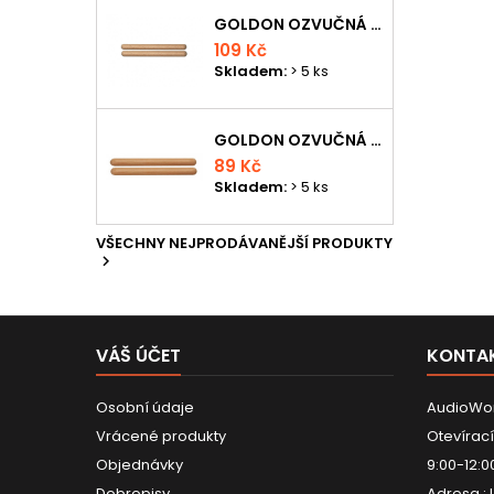
GOLDON OZVUČNÁ DŘÍVKA 18 X 200MM
109 Kč
Skladem:
> 5 ks
GOLDON OZVUČNÁ DŘÍVKA 15 X 150MM
89 Kč
Skladem:
> 5 ks
VŠECHNY NEJPRODÁVANĚJŠÍ PRODUKTY

VÁŠ ÚČET
KONTA
Osobní údaje
AudioWor
Vrácené produkty
Otevírací
Objednávky
9:00-12:0
Dobropisy
Adresa :