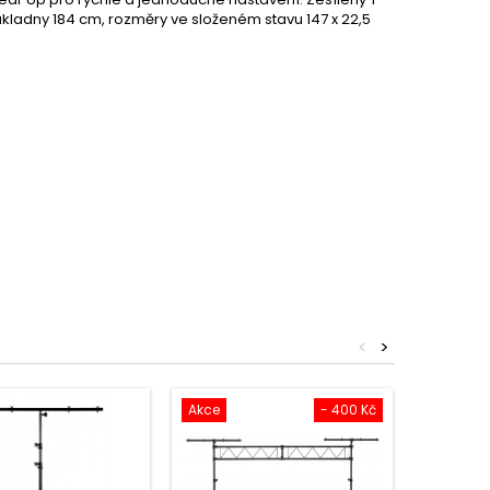
základny 184 cm, rozměry ve složeném stavu 147 x 22,5
<
>
Akce
- 400 Kč