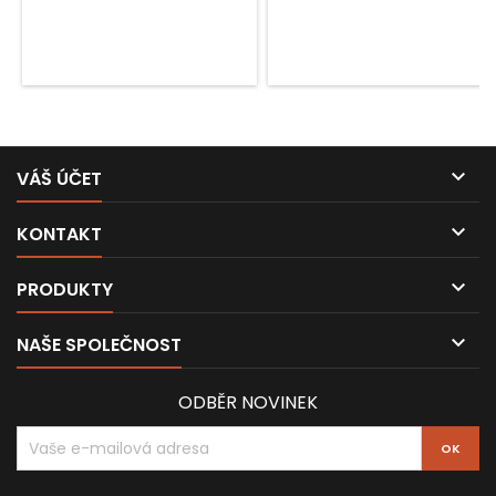
složeném stavu 147 x 22,5 cm.

VÁŠ ÚČET

KONTAKT

PRODUKTY

NAŠE SPOLEČNOST
ODBĚR NOVINEK