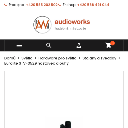
Prodejna:
+420 585 202 502
E-shop:
+420 588 491 044
0



shopping_cart
Domů
Světla
Hardware pro světla
Stojany a zvedáky
Eurolite STV-3529 nástavec dlouhý