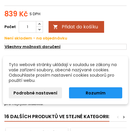
839 Kč
S DPH
Přidat do košíku
Počet

Není skladem - na objednávku
Všechny možnosti doručení
POPIS
DETAILY PRODUKTU
Tyto webové stránky ukládají v souladu se zákony na
vaše zařízení soubory, obecně nazývané cookies.
Odsouhlaste prosím nastavení cookies souborů pro
Eurolite STV-3529 nástavec dlouhý
použití webu.
Eurolite STV-3528 nástavec dlouhý. Pro stojany s teleskopickou
Podrobné nastavení
Rozumím
tyčí o průměru 35 mm. Spojovací prvek pro pro příčný nosník s
28 mm čepem. S M6 a M8 upevňovacím šroubem. Těžká verze
pro nejvyšší stabilitu.
16 DALŠÍCH PRODUKTŮ VE STEJNÉ KATEGORII:
<
>