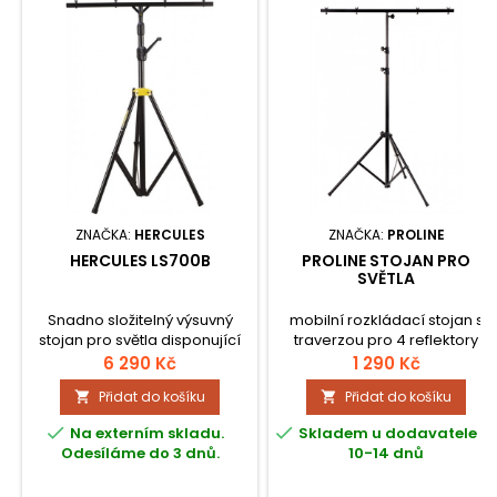
ZNAČKA:
HERCULES
ZNAČKA:
PROLINE
HERCULES LS700B
PROLINE STOJAN PRO
SVĚTLA
Snadno složitelný výsuvný
mobilní rozkládací stojan s
stojan pro světla disponující
traverzou pro 4 reflektory
systémem Quik-N-EZ Gear
6 290 Kč
1 290 Kč
Up pro rychlé a jednoduché
Přidat do košíku
Přidat do košíku


nastavení. Zesílený T-
bar. Nastavitelná výška 164 -


Na externím skladu.
Skladem u dodavatele -
350 cm, nosnost 45 kg,
Odesíláme do 3 dnů.
10-14 dnů
hmotnost 10,2 kg, rádius
základny 184 cm, rozměry ve