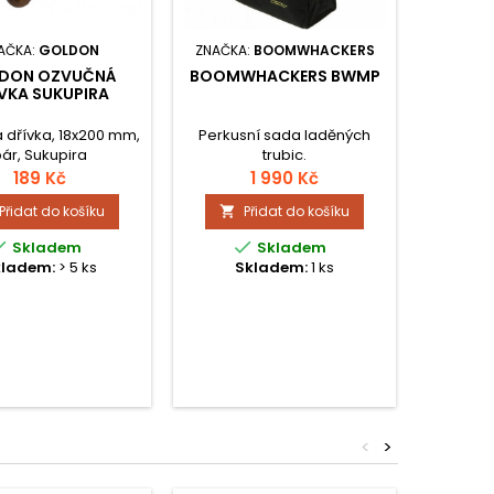
AČKA:
GOLDON
ZNAČKA:
BOOMWHACKERS
ZN
DON OZVUČNÁ
BOOMWHACKERS BWMP
GOLD
VKA SUKUPIRA
METAL
BO
 dřívka, 18x200 mm,
Perkusní sada laděných
Soprá
ár, Sukupira
trubic.
metalofo
v bar
189 Kč
1 990 Kč
Bo
Přidat do košíku
Přidat do košíku




Skladem
Skladem
kladem:
> 5 ks
Skladem:
1 ks
Sk
<
>