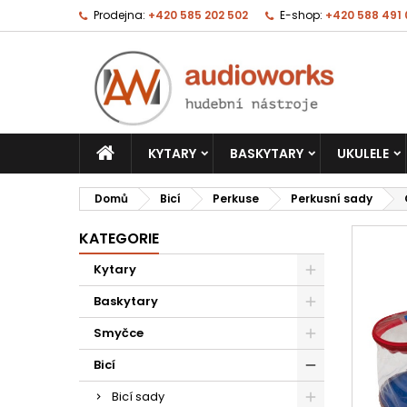
Prodejna:
+420 585 202 502
E-shop:
+420 588 491
KYTARY
BASKYTARY
UKULELE
Domů
Bicí
Perkuse
Perkusní sady
KATEGORIE
Kytary
Baskytary
Smyčce
Bicí
Bicí sady