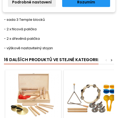
- tamburína s blánou 18cm
Podrobné nastavení
Rozumím
- tamburína s blánou 20cm
- sada 3 Temple blocků
- 2 x filcová palička
- 2 x dřevěná palička
- výškově nastavitelný stojan
16 DALŠÍCH PRODUKTŮ VE STEJNÉ KATEGORII:
<
>