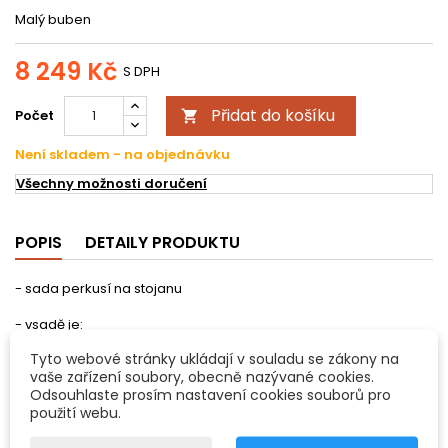
Malý buben
8 249 Kč
S DPH
Přidat do košíku
Počet

Není skladem - na objednávku
Všechny možnosti doručení
POPIS
DETAILY PRODUKTU
- sada perkusí na stojanu
- vsadě je:
Tyto webové stránky ukládají v souladu se zákony na
vaše zařízení soubory, obecně nazývané cookies.
- činel 20cm
Odsouhlaste prosím nastavení cookies souborů pro
použití webu.
- činel 25cm