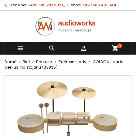
Prodejna:
+420 585 202 502
E-shop:
+420 588 491 044
0



shopping_cart
Domů
Bicí
Perkuse
Perkusní sady
GOLDON - sada
perkusí na stojanu (33835)