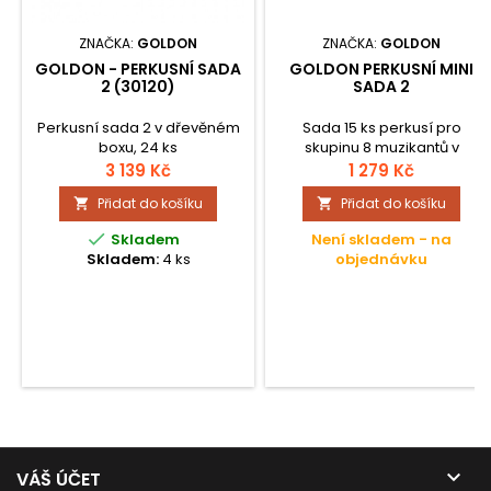
ZNAČKA:
GOLDON
ZNAČKA:
GOLDON
GOLDON - PERKUSNÍ SADA
GOLDON PERKUSNÍ MINI
2 (30120)
SADA 2
Perkusní sada 2 v dřevěném
Sada 15 ks perkusí pro
boxu, 24 ks
skupinu 8 muzikantů v
plastovém vaku.
3 139 Kč
1 279 Kč
Přidat do košíku
Přidat do košíku



Skladem
Není skladem - na
Skladem:
4 ks
objednávku

VÁŠ ÚČET