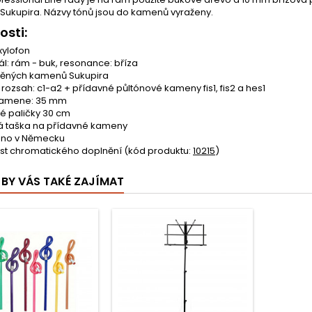
 Sukupira. Názvy tónů jsou do kamenů vyraženy.
osti:
xylofon
ál: rám - buk, resonance: bříza
věných kamenů Sukupira
 rozsah: c1-a2 + přídavné půltónové kameny fis1, fis2 a hes1
kamene: 35 mm
vé paličky 30 cm
á taška na přídavné kameny
eno v Německu
t chromatického doplnění (kód produktu:
10215
)
BY VÁS TAKÉ ZAJÍMAT