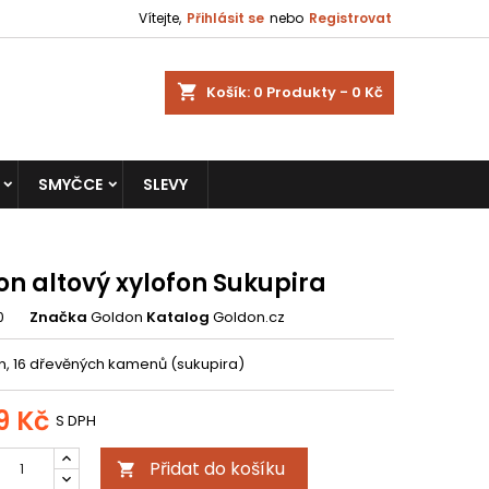
Vítejte,
Přihlásit se
nebo
Registrovat
shopping_cart
Košík:
0
Produkty - 0 Kč
SMYČCE
SLEVY
on altový xylofon Sukupira
0
Značka
Goldon
Katalog
Goldon.cz
fon, 16 dřevěných kamenů (sukupira)
9 Kč
S DPH
Přidat do košíku
