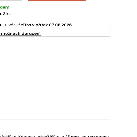
adem
:
3 ks
a
- u vás již
zítra v pátek 07.08.2026
.
 možnosti doručení
řekližka. Kameny, jejichž šířka je 35 mm, jsou vyrobeny