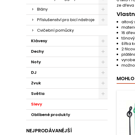
ze dřeva
Blány
Vlastn
Příslušenství pro bicí nástroje
altový 
materi
Cvičební pomůcky
16 dře
tónový
Klávesy
šířka 
2 filco
Dechy
plátěn
vyrob
Noty
možnos
DJ
MOHLO 
Zvuk
Světla
Slevy
Oblíbené produkty
NEJPRODÁVANÉJŠÍ