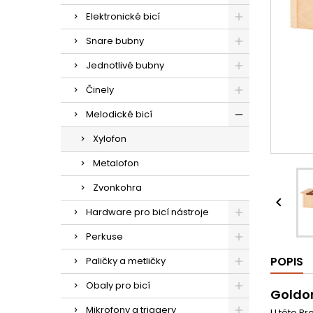
Elektronické bicí
Snare bubny
Jednotlivé bubny
Činely
Melodické bicí
Xylofon
Metalofon
Zvonkohra

Hardware pro bicí nástroje
Perkuse
POPIS
Paličky a metličky
Obaly pro bicí
Goldon
Mikrofony a triggery
U této Pr