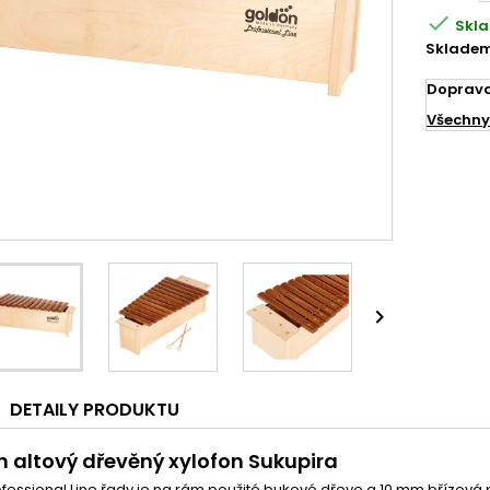

Skl
Skladem
Doprav
Všechny

DETAILY PRODUKTU
 altový dřevěný xylofon Sukupira
ofessional Line řady je na rám použité bukové dřevo a 10 mm břízová p