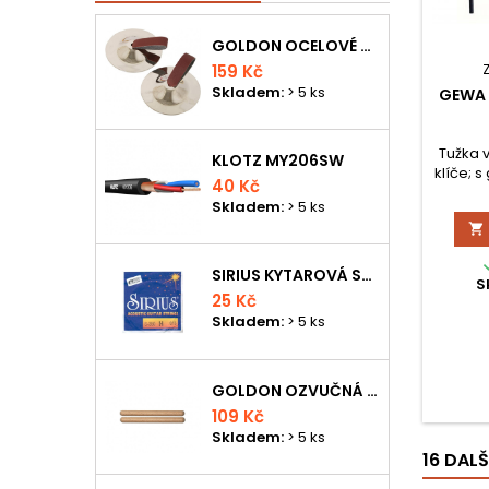
GOLDON OCELOVÉ PRSTOVÉ ČINELKY
159 Kč
Skladem:
> 5 ks
GEWA 
Tužka 
KLOTZ MY206SW
klíče; 
40 Kč
Skladem:
> 5 ks

SIRIUS KYTAROVÁ STRUNA
S
25 Kč
Skladem:
> 5 ks
GOLDON OZVUČNÁ DŘÍVKA 18 X 200MM
109 Kč
Skladem:
> 5 ks
16 DAL