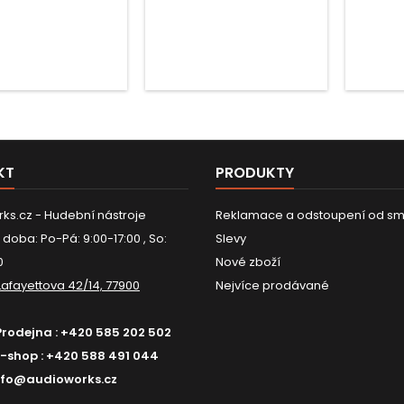
KT
PRODUKTY
ks.cz - Hudební nástroje
Reklamace a odstoupení od sm
 doba: Po-Pá: 9:00-17:00 , So:
Slevy
0
Nové zboží
Lafayettova 42/14, 77900
Nejvíce prodávané
Prodejna :
+420 585 202 502
E-shop :
+420 588 491 044
nfo@audioworks.cz