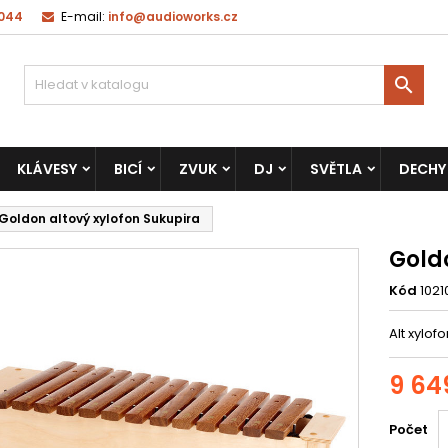
 044
E-mail:
info@audioworks.cz

KLÁVESY
BICÍ
ZVUK
DJ
SVĚTLA
DECHY
Goldon altový xylofon Sukupira
Gold
Kód
1021
Alt xylo
9 64
Počet