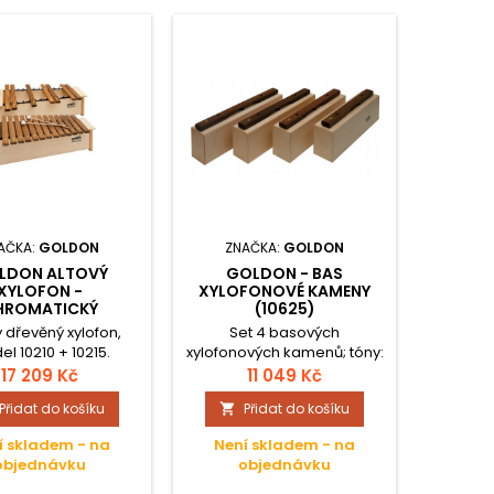
Oblíbené
AČKA:
GOLDON
ZNAČKA:
GOLDON
ZN
LDON ALTOVÝ
GOLDON - BAS
GOL
XYLOFON -
XYLOFONOVÉ KAMENY
XYLOFO
HROMATICKÝ
(10625)
ý dřevěný xylofon,
Set 4 basových
Dřev
l 10210 + 10215.
xylofonových kamenů; tóny:
barevný
c, d, f, g, bez paličky.
17 209 Kč
11 049 Kč
Přidat do košíku
Přidat do košíku


í skladem - na
Není skladem - na
objednávku
objednávku
Sk