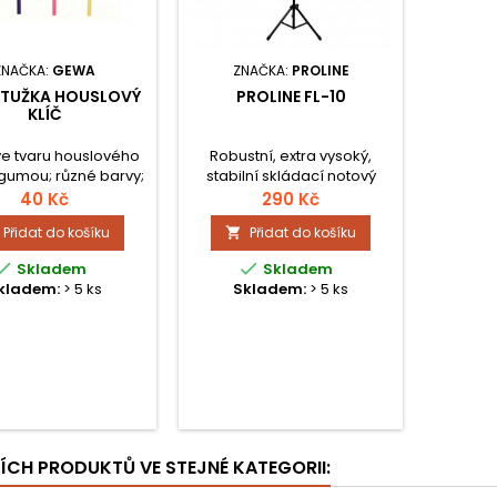
ZNAČKA:
GEWA
ZNAČKA:
PROLINE
TUŽKA HOUSLOVÝ
PROLINE FL-10
KLÍČ
ve tvaru houslového
Robustní, extra vysoký,
s gumou; různé barvy;
stabilní skládací notový
cena za 1 ks
stojan. Výška cca 70 - 160
40 Kč
290 Kč
cm (horní hrana stojanu),
Přidat do košíku
Přidat do košíku

včetně obalu.


Skladem
Skladem
kladem:
> 5 ks
Skladem:
> 5 ks
ŠÍCH PRODUKTŮ VE STEJNÉ KATEGORII: