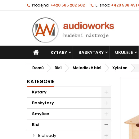
Prodejna:
+420 585 202 502
E-shop:
+420 588 491
KYTARY
BASKYTARY
UKULELE
Domů
Bicí
Melodické bicí
Xylofon
KATEGORIE
Kytary
Baskytary
Smyčce
Bicí
Bicí sady