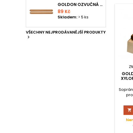
GOLDON OZVUČNÁ DŘÍVKA 15 X 150MM
89 Kč
Skladem:
> 5 ks
VŠECHNY NEJPRODÁVANĚJŠÍ PRODUKTY

Z
GOL
XYLO
Soprán
pro

Nen