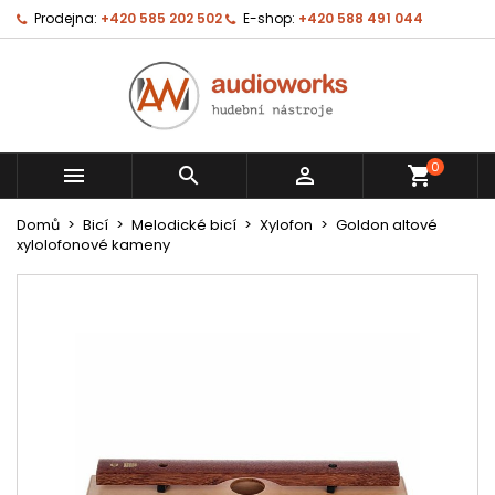
Prodejna:
+420 585 202 502
E-shop:
+420 588 491 044
0



shopping_cart
Domů
Bicí
Melodické bicí
Xylofon
Goldon altové
xylolofonové kameny