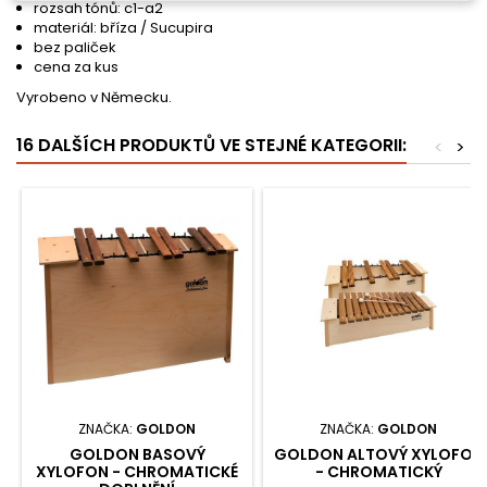
rozsah tónů: c1-a2
materiál: bříza / Sucupira
bez paliček
cena za kus
Vyrobeno v Německu.
16 DALŠÍCH PRODUKTŮ VE STEJNÉ KATEGORII:
<
>
ZNAČKA:
GOLDON
ZNAČKA:
GOLDON
GOLDON BASOVÝ
GOLDON ALTOVÝ XYLOFON
XYLOFON - CHROMATICKÉ
- CHROMATICKÝ