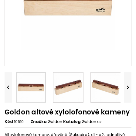


Goldon altové xylolofonové kameny
Kód
10610
Značka
Goldon
Katalog
Goldon.cz
Alt xylofonové kameny, dřevěné (Sukupira), c1 - a2, jednotlivě.