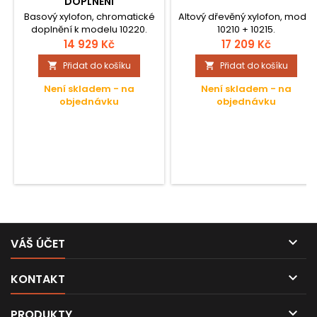
DOPLNĚNÍ
Basový xylofon, chromatické
Altový dřevěný xylofon, model
doplnění k modelu 10220.
10210 + 10215.
14 929 Kč
17 209 Kč
Přidat do košíku
Přidat do košíku


Není skladem - na
Není skladem - na
objednávku
objednávku

VÁŠ ÚČET

KONTAKT

PRODUKTY