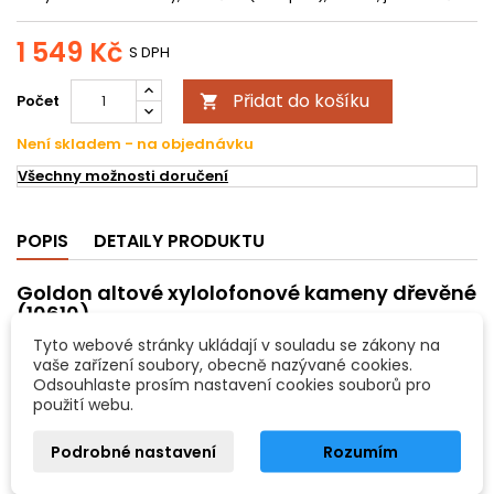
1 549 Kč
S DPH
Přidat do košíku
Počet

Není skladem - na objednávku
Všechny možnosti doručení
POPIS
DETAILY PRODUKTU
Goldon altové xylolofonové kameny dřevěné
(10610)
Dřevěné kameny řady Professional Line mají rezonanční korpus
Tyto webové stránky ukládají v souladu se zákony na
vyroben z 6 mm tlusté břízové překližky. Korpus má rozměry 5x5
vaše zařízení soubory, obecně nazývané cookies.
cm (Š x V), kámen je široký 3,5 cm. Tóny jsou na kameny
Odsouhlaste prosím nastavení cookies souborů pro
natištěny.
použití webu.
Vlastnosti:
Podrobné nastavení
Rozumím
jednotlivý dřevěný altový xylofonový kámen (při objednávce
udejte požadovaný tón)