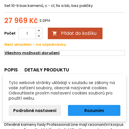
Set 10-ti bas kamenů, c - c1, fis a bb, bez paličky
27 969 Kč
S DPH
Přidat do košíku
Počet

Není skladem - na objednávku
Všechny možnosti doručení
POPIS
DETAILY PRODUKTU
Tyto webové stránky ukládají v souladu se zákony na
- set 10-ti basových, xylofonových kamenů vyrobených ze dřeva
vaše zařízení soubory, obecně nazývané cookies.
Sucupira
Odsouhlaste prosím nastavení cookies souborů pro
použití webu.
- c-c1 + fis, hes
- bez paliček
Podrobné nastavení
Rozumím
Dřevěné kameny řady Professional Line mají rezonanční korpus