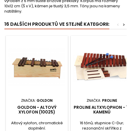
vyroben z 6 mm tlusté břízové překližky. Korpus má rozměry
10x12 cm (Š x V), kámen je tlustý 3,5 mm. Tóny jsou na kameny
natištěny.
16 DALŠÍCH PRODUKTŮ VE STEJNÉ KATEGORII:
<
>
ZNAČKA:
GOLDON
ZNAČKA:
PROLINE
GOLDON - ALTOVÝ
PROLINE ALTXYLOPHON - 16
XYLOFON (10025)
KAMENŮ
Altový xylofon, chromatické
16 tónů; stupnice C-Dur;
doplnění.
rezonanční skříňka z