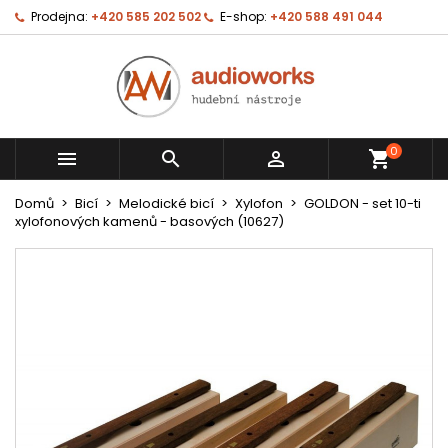
Prodejna:
+420 585 202 502
E-shop:
+420 588 491 044
0



shopping_cart
Domů
Bicí
Melodické bicí
Xylofon
GOLDON - set 10-ti
xylofonových kamenů - basových (10627)